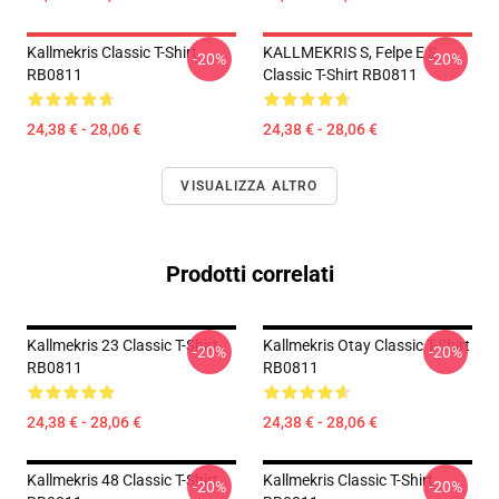
Kallmekris Classic T-Shirt
KALLMEKRIS S, Felpe E S
-20%
-20%
RB0811
Classic T-Shirt RB0811
24,38 € - 28,06 €
24,38 € - 28,06 €
VISUALIZZA ALTRO
Prodotti correlati
Kallmekris 23 Classic T-Shirt
Kallmekris Otay Classic T-Shirt
-20%
-20%
RB0811
RB0811
24,38 € - 28,06 €
24,38 € - 28,06 €
Kallmekris 48 Classic T-Shirt
Kallmekris Classic T-Shirt
-20%
-20%