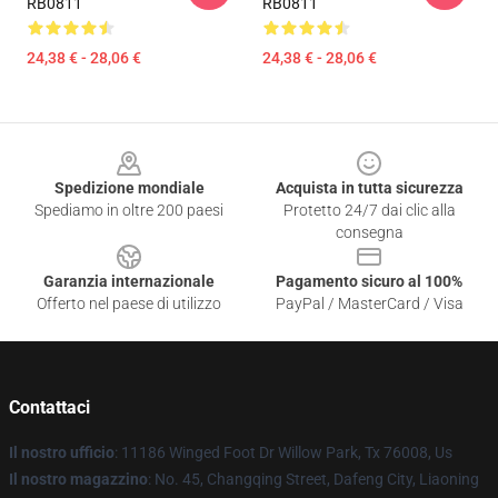
RB0811
RB0811
24,38 € - 28,06 €
24,38 € - 28,06 €
Footer
Spedizione mondiale
Acquista in tutta sicurezza
Spediamo in oltre 200 paesi
Protetto 24/7 dai clic alla
consegna
Garanzia internazionale
Pagamento sicuro al 100%
Offerto nel paese di utilizzo
PayPal / MasterCard / Visa
Contattaci
Il nostro ufficio
: 11186 Winged Foot Dr Willow Park, Tx 76008, Us
Il nostro magazzino
: No. 45, Changqing Street, Dafeng City, Liaoning