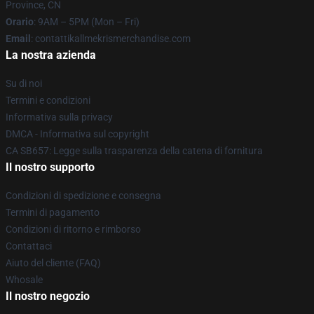
Province, CN
Orario
: 9AM – 5PM (Mon – Fri)
Email
: contattikallmekrismerchandise.com
La nostra azienda
Su di noi
Termini e condizioni
Informativa sulla privacy
DMCA - Informativa sul copyright
CA SB657: Legge sulla trasparenza della catena di fornitura
Il nostro supporto
Condizioni di spedizione e consegna
Termini di pagamento
Condizioni di ritorno e rimborso
Contattaci
Aiuto del cliente (FAQ)
Whosale
Il nostro negozio