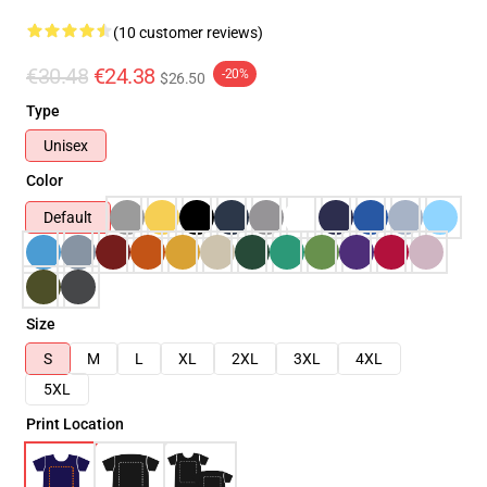
(10 customer reviews)
€30.48
€24.38
-20%
$26.50
Type
Unisex
Color
Default
Size
S
M
L
XL
2XL
3XL
4XL
5XL
Print Location