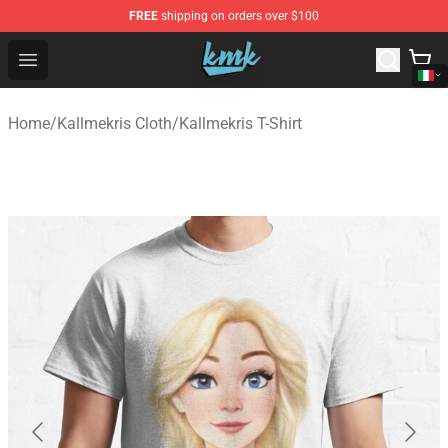
FREE
shipping on orders over $100
KallMeKris Store - Official KallMeKris Merchandise Shop
Open menu
Home
/
Kallmekris Cloth
/
Kallmekris T-Shirt