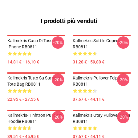
I prodotti più venduti
Kallmekris Caso Di Tosse
Kallmekris Sottile Coperta
-20%
-20%
IPhone RB0811
RB0811
14,81 € - 16,10 €
31,28 € - 59,80 €
Kallmekris Tutto Su Stampa
Kallmekris Pullover Felpa
-20%
-20%
Tote Bag RB0811
RB0811
22,95 € - 27,55 €
37,67 € - 44,11 €
Kallmekris-Hinhtron Pullover
Kallmekris Otay Pullover Felpa
-20%
-20%
Hoodie RB0811
RB0811
39,51 € - 45,95 €
37,67 € - 44,11 €