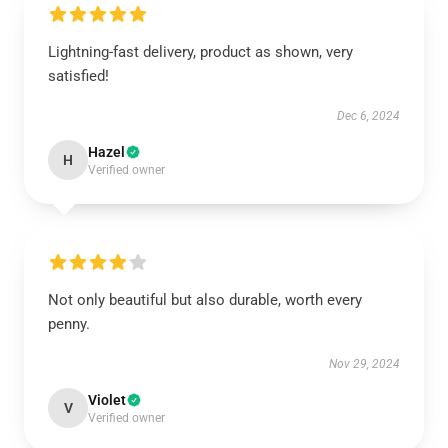
Lightning-fast delivery, product as shown, very
satisfied!
Dec 6, 2024
Hazel
H
Verified owner
Not only beautiful but also durable, worth every
penny.
Nov 29, 2024
Violet
V
Verified owner