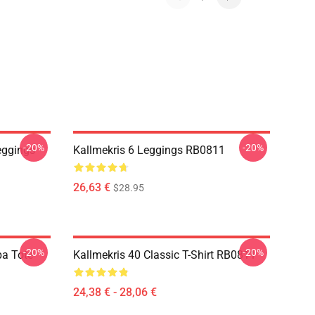
-20%
-20%
eggings
Kallmekris 6 Leggings RB0811
26,63 €
$28.95
-20%
-20%
pa Tote
Kallmekris 40 Classic T-Shirt RB0811
24,38 € - 28,06 €