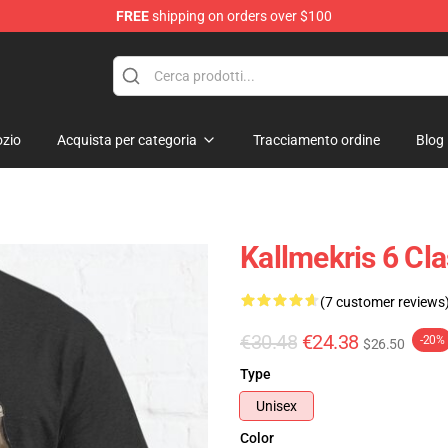
FREE
shipping on orders over $100
op
zio
Acquista per categoria
Tracciamento ordine
Blog
Kallmekris 6 Cl
(7 customer reviews
€30.48
€24.38
-20%
$26.50
Type
Unisex
Color