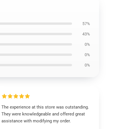
57%
43%
0%
0%
0%
The experience at this store was outstanding.
They were knowledgeable and offered great
assistance with modifying my order.