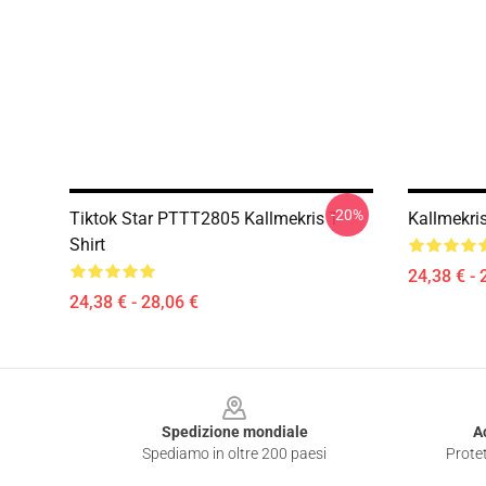
-20%
Tiktok Star PTTT2805 Kallmekris T-
Kallmekri
Shirt
24,38 € - 
24,38 € - 28,06 €
Footer
Spedizione mondiale
A
Spediamo in oltre 200 paesi
Protet