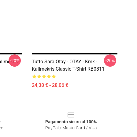
-20%
-20%
llmekris
Tutto Sarà Otay - OTAY - Kmk -
Kallmekris Classic T-Shirt RB0811
24,38 € - 28,06 €
e
Pagamento sicuro al 100%
zo
PayPal / MasterCard / Visa