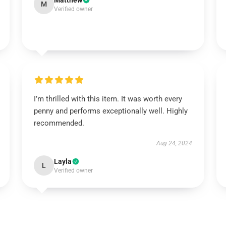
Matthew
M
Verified owner
I’m thrilled with this item. It was worth every
penny and performs exceptionally well. Highly
recommended.
Aug 24, 2024
Layla
L
Verified owner