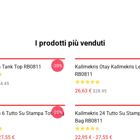
I prodotti più venduti
-20%
s Tank Top RB0811
Kallmekris Otay Kallmekris L
RB0811
4.45
26,63 €
$28.95
-20%
s 6 Tutto Su Stampa Tote Bag
Kallmekris 24 Tutto Su Stam
Bag RB0811
27,55 €
22,95 € - 27,55 €