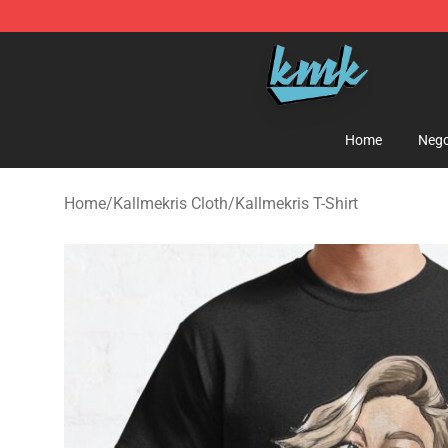
KallMeKris Store - Official KallMeKris Merchandise Sh
Home
Nego
Home
/
Kallmekris Cloth
/
Kallmekris T-Shirt