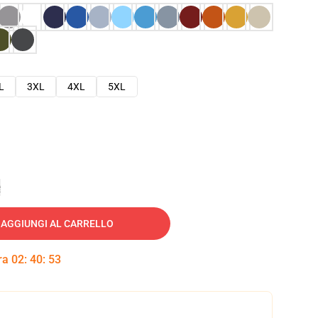
L
3XL
4XL
5XL
e
AGGIUNGI AL CARRELLO
tra
02
:
40
:
52