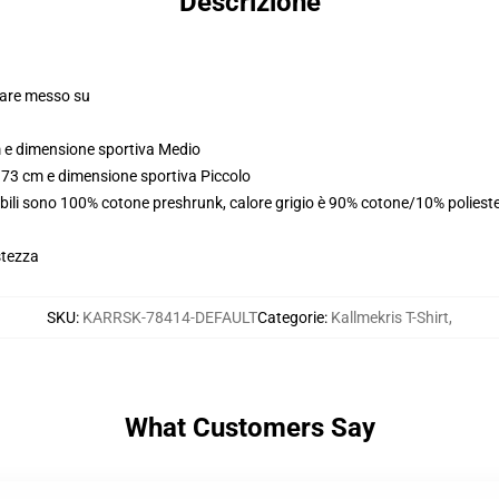
Descrizione
olare messo su
m e dimensione sportiva Medio
173 cm e dimensione sportiva Piccolo
abili sono 100% cotone preshrunk, calore grigio è 90% cotone/10% poliest
stezza
SKU
:
KARRSK-78414-DEFAULT
Categorie
:
Kallmekris T-Shirt
,
What Customers Say