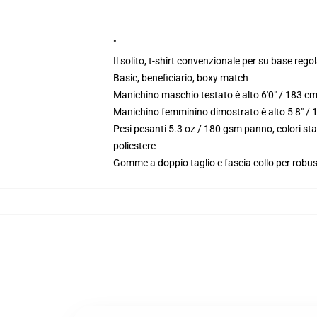
"
Il solito, t-shirt convenzionale per su base reg
Basic, beneficiario, boxy match
Manichino maschio testato è alto 6'0" / 183 c
Manichino femminino dimostrato è alto 5 8" / 
Pesi pesanti 5.3 oz / 180 gsm panno, colori st
poliestere
Gomme a doppio taglio e fascia collo per robu