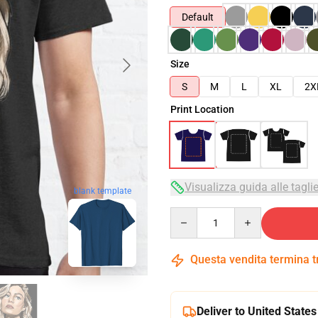
Default
Size
S
M
L
XL
2X
Print Location
Visualizza guida alle tagli
blank template
Quantity
Questa vendita termina 
Deliver to United States