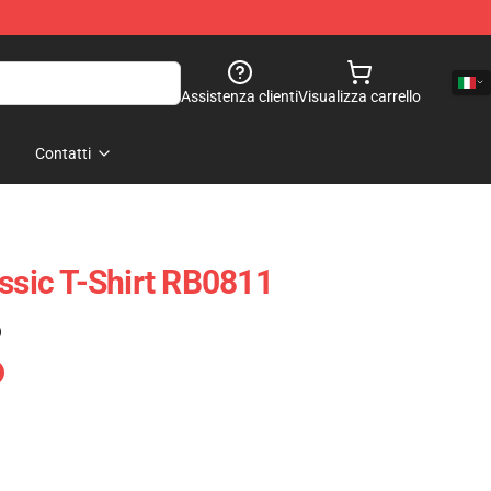
Assistenza clienti
Visualizza carrello
Contatti
assic T-Shirt RB0811
)