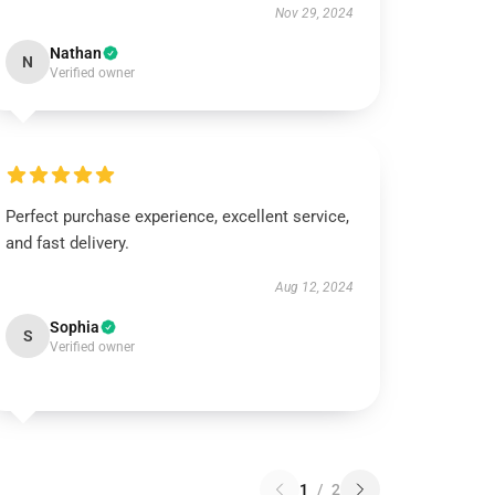
Nov 29, 2024
Nathan
N
Verified owner
Perfect purchase experience, excellent service,
and fast delivery.
Aug 12, 2024
Sophia
S
Verified owner
1
/
2