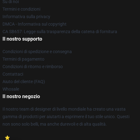
Su di noi
Termini e condizioni
Informativa sulla privacy
DMCA - Informativa sul copyright
CA SB657: Legge sulla trasparenza della catena di fornitura
Il nostro supporto
Condizioni di spedizione e consegna
Termini di pagamento
Condizioni di ritorno e rimborso
Contattaci
Aiuto del cliente (FAQ)
Whosale
Il nostro negozio
Il nostro team di designer di livello mondiale ha creato una vasta
gamma di prodotti per aiutarti a esprimere il tuo stile unico. Questi
non sono solo belli, ma anche durevoli e di alta qualità.