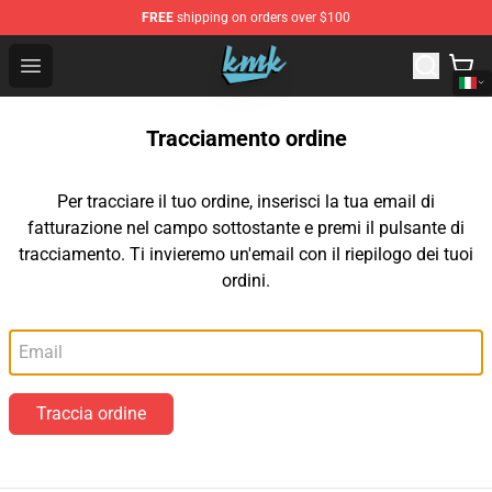
FREE
shipping on orders over $100
KallMeKris Store - Official KallMeKris Merchandise Shop
Open menu
Tracciamento ordine
Per tracciare il tuo ordine, inserisci la tua email di
fatturazione nel campo sottostante e premi il pulsante di
tracciamento. Ti invieremo un'email con il riepilogo dei tuoi
ordini.
Email
Traccia ordine