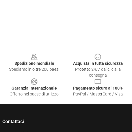
Footer
Spedizione mondiale
Acquista in tutta sicurezza
Spediamo in oltre 200 paesi
Protetto 24/7 dai clic alla
consegna
Garanzia internazionale
Pagamento sicuro al 100%
Offerto nel paese di utilizzo
PayPal / MasterCard / Visa
Contattaci