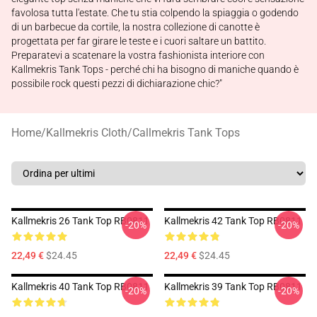
favolosa tutta l'estate. Che tu stia colpendo la spiaggia o godendo
di un barbecue da cortile, la nostra collezione di canotte è
progettata per far girare le teste e i cuori saltare un battito.
Preparatevi a scatenare la vostra fashionista interiore con
Kallmekris Tank Tops - perché chi ha bisogno di maniche quando è
possibile rock questi pezzi di dichiarazione chic?"
Home
/
Kallmekris Cloth
/
Callmekris Tank Tops
Kallmekris 26 Tank Top RB0811
Kallmekris 42 Tank Top RB0811
-20%
-20%
22,49 €
$24.45
22,49 €
$24.45
Kallmekris 40 Tank Top RB0811
Kallmekris 39 Tank Top RB0811
-20%
-20%