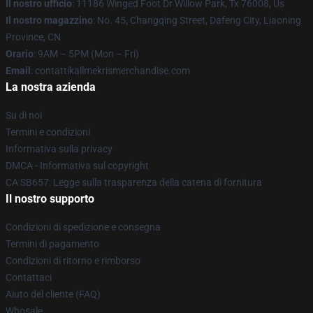
Il nostro ufficio
: 11186 Winged Foot Dr Willow Park, Tx 76008, Us
Il nostro magazzino
: No. 45, Changqing Street, Dafeng City, Liaoning
Province, CN
Orario
: 9AM – 5PM (Mon – Fri)
Email
: contattikallmekrismerchandise.com
La nostra azienda
Su di noi
Termini e condizioni
Informativa sulla privacy
DMCA - Informativa sul copyright
CA SB657: Legge sulla trasparenza della catena di fornitura
Il nostro supporto
Condizioni di spedizione e consegna
Termini di pagamento
Condizioni di ritorno e rimborso
Contattaci
Aiuto del cliente (FAQ)
Whosale