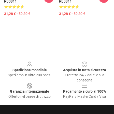
RB0811
RB0811
31,28 € - 59,80 €
31,28 € - 59,80 €
Footer
Spedizione mondiale
Acquista in tutta sicurezza
Spediamo in oltre 200 paesi
Protetto 24/7 dai clic alla
consegna
Garanzia internazionale
Pagamento sicuro al 100%
Offerto nel paese di utilizzo
PayPal / MasterCard / Visa