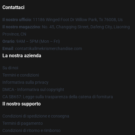
Contattaci
Il nostro ufficio
: 11186 Winged Foot Dr Willow Park, Tx 76008, Us
Il nostro magazzino
: No. 45, Changqing Street, Dafeng City, Liaoning
Province, CN
Orario
: 9AM – 5PM (Mon – Fri)
Email
: contattikallmekrismerchandise.com
La nostra azienda
Su di noi
Termini e condizioni
Informativa sulla privacy
DMCA - Informativa sul copyright
CA SB657: Legge sulla trasparenza della catena di fornitura
Il nostro supporto
Condizioni di spedizione e consegna
Termini di pagamento
Condizioni di ritorno e rimborso