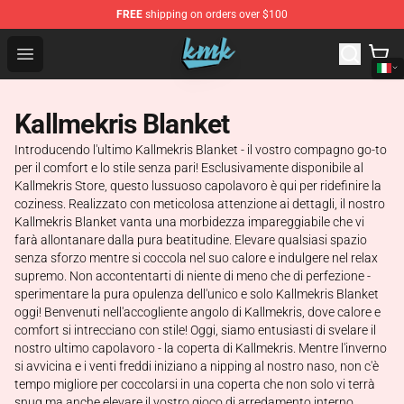
FREE
shipping on orders over $100
KallMeKris Store - Official KallMeKris Merchandise Shop
Open menu
Kallmekris Blanket
Introducendo l'ultimo Kallmekris Blanket - il vostro compagno go-to
per il comfort e lo stile senza pari! Esclusivamente disponibile al
Kallmekris Store, questo lussuoso capolavoro è qui per ridefinire la
coziness. Realizzato con meticolosa attenzione ai dettagli, il nostro
Kallmekris Blanket vanta una morbidezza impareggiabile che vi
farà allontanare dalla pura beatitudine. Elevare qualsiasi spazio
senza sforzo mentre si coccola nel suo calore e indulgere nel relax
supremo. Non accontentarti di niente di meno che di perfezione -
sperimentare la pura opulenza dell'unico e solo Kallmekris Blanket
oggi! Benvenuti nell'accogliente angolo di Kallmekris, dove calore e
comfort si intrecciano con stile! Oggi, siamo entusiasti di svelare il
nostro ultimo capolavoro - la coperta di Kallmekris. Mentre l'inverno
si avvicina e i venti freddi iniziano a nipping al nostro naso, non c'è
tempo migliore per coccolarsi in una coperta che non solo vi terrà
snug ma anche elevare il vostro gioco di arredamento interno.