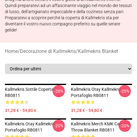
Quindi preparatevi ad un affascinante viaggio nel mondo dei tessuti
di lusso, dell'artigianato impeccabile e della coziness senza pari.
Preparatevi a scoprire perché la coperta di Kallmekris sta per
diventare il vostro nuovo compagno preferito su quelle serate
gelide!
Home
/
Decorazione di Kallmekris
/
Kallmekris Blanket
Kallmekris Sottile Coperta
Kallmekris Otay Kallmekris
-20%
-20%
RB0811
Portafoglio RB0811
31,28 € - 59,80 €
31,28 € - 59,80 €
Kallmekris Otay Kallmekris
Kallmekris Merch KMK Cartoon
-20%
-20%
Portafoglio RB0811
Throw Blanket RB0811