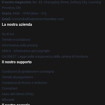
Il nostro magazzino
: No. 45, Changqing Street, Dafeng City, Liaoning
Province, CN
Orario
: 9AM – 5PM (Mon – Fri)
Email
: contattikallmekrismerchandise.com
La nostra azienda
Su di noi
Termini e condizioni
Informativa sulla privacy
DMCA - Informativa sul copyright
CA SB657: Legge sulla trasparenza della catena di fornitura
Il nostro supporto
Condizioni di spedizione e consegna
Termini di pagamento
Condizioni di ritorno e rimborso
Contattaci
Aiuto del cliente (FAQ)
Whosale