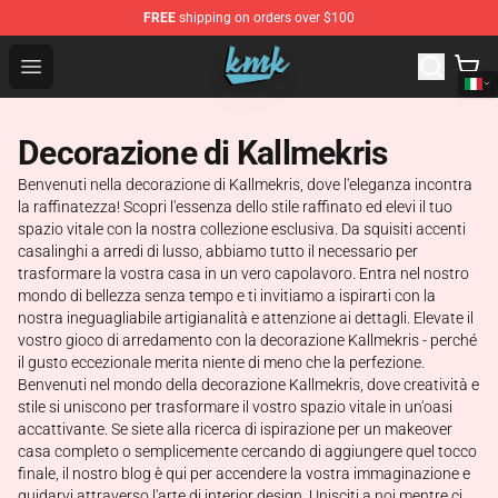
FREE
shipping on orders over $100
KallMeKris Store - Official KallMeKris Merchandise Shop
Open menu
Decorazione di Kallmekris
Benvenuti nella decorazione di Kallmekris, dove l'eleganza incontra
la raffinatezza! Scopri l'essenza dello stile raffinato ed elevi il tuo
spazio vitale con la nostra collezione esclusiva. Da squisiti accenti
casalinghi a arredi di lusso, abbiamo tutto il necessario per
trasformare la vostra casa in un vero capolavoro. Entra nel nostro
mondo di bellezza senza tempo e ti invitiamo a ispirarti con la
nostra ineguagliabile artigianalità e attenzione ai dettagli. Elevate il
vostro gioco di arredamento con la decorazione Kallmekris - perché
il gusto eccezionale merita niente di meno che la perfezione.
Benvenuti nel mondo della decorazione Kallmekris, dove creatività e
stile si uniscono per trasformare il vostro spazio vitale in un'oasi
accattivante. Se siete alla ricerca di ispirazione per un makeover
casa completo o semplicemente cercando di aggiungere quel tocco
finale, il nostro blog è qui per accendere la vostra immaginazione e
guidarvi attraverso l'arte di interior design. Unisciti a noi mentre ci