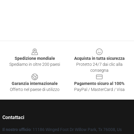
Footer
Spedizione mondiale
Acquista in tutta sicurezza
Spediamo in oltre 200 paesi
Protetto 24/7 dai clic alla
consegna
Garanzia internazionale
Pagamento sicuro al 100%
Offerto nel paese di utilizzo
PayPal / MasterCard / Visa
Contattaci
Il nostro ufficio
: 11186 Winged Foot Dr Willow Park, Tx 76008, Us