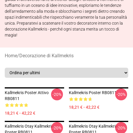
tuffiamo in un oceano di idee innovative, esploriamo le tendenze
dell'arredamento alla moda e sblocchiamo i segreti dietro creando
spazi indimenticabili che rispecchiano veramente la tua personalità
unica. Preparatevi a scatenare il vostro decoratore interno con la
decorazione Kallmekris - perché ogni stanza merita un tocco di
magia!
Home
/
Decorazione di Kallmekris
Kallmekris Poster Attivo
Kallmekris Poster RB0811
-20%
-20%
RB0811
18,21 € - 42,22 €
18,21 € - 42,22 €
Kallmekris Otay Kallmekris
Kallmekris Otay Kallmekris
-20%
-20%
Poster RB0811
Poster RB0811