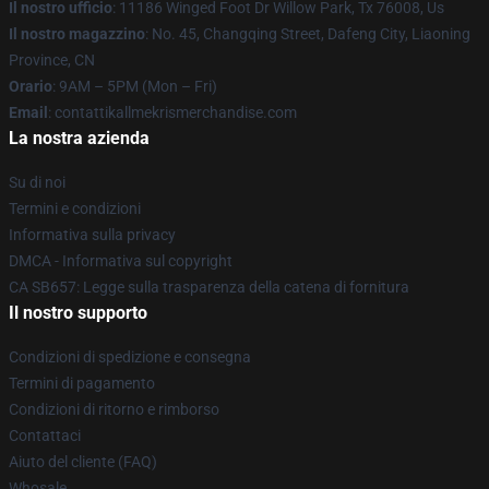
Il nostro ufficio
: 11186 Winged Foot Dr Willow Park, Tx 76008, Us
Il nostro magazzino
: No. 45, Changqing Street, Dafeng City, Liaoning
Province, CN
Orario
: 9AM – 5PM (Mon – Fri)
Email
: contattikallmekrismerchandise.com
La nostra azienda
Su di noi
Termini e condizioni
Informativa sulla privacy
DMCA - Informativa sul copyright
CA SB657: Legge sulla trasparenza della catena di fornitura
Il nostro supporto
Condizioni di spedizione e consegna
Termini di pagamento
Condizioni di ritorno e rimborso
Contattaci
Aiuto del cliente (FAQ)
Whosale