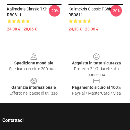
Kallmekris Classic T-Shirt
Kallmekris Classic T-Shirt
-20%
-20%
RB0811
RB0811
24,38 € - 28,06 €
24,38 € - 28,06 €
Footer
Spedizione mondiale
Acquista in tutta sicurezza
Spediamo in oltre 200 paesi
Protetto 24/7 dai clic alla
consegna
Garanzia internazionale
Pagamento sicuro al 100%
Offerto nel paese di utilizzo
PayPal / MasterCard / Visa
Contattaci