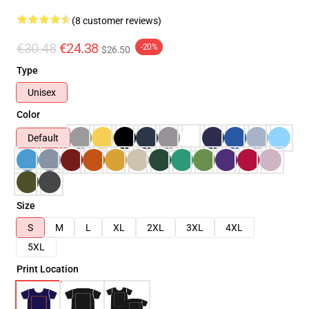
(8 customer reviews)
€30.48
€24.38
-20%
$26.50
Type
Unisex
Color
Default
Size
S
M
L
XL
2XL
3XL
4XL
5XL
Print Location