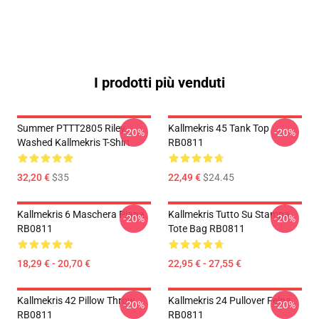
I prodotti più venduti
Summer PTTT2805 Riley
Kallmekris 45 Tank Top
-20%
-20%
Washed Kallmekris T-Shirt
RB0811
32,20 €
$35
22,49 €
$24.45
Kallmekris 6 Maschera Piana
Kallmekris Tutto Su Stampa
-20%
-20%
RB0811
Tote Bag RB0811
18,29 € - 20,70 €
22,95 € - 27,55 €
Kallmekris 42 Pillow Throw
Kallmekris 24 Pullover Felpa
-20%
-20%
RB0811
RB0811