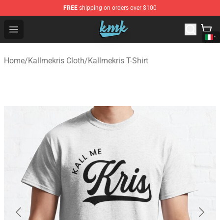
FREE
shipping on orders over $100
KallMeKris Store - Official KallMeKris Merchandise Shop
Open menu
Home
/
Kallmekris Cloth
/
Kallmekris T-Shirt