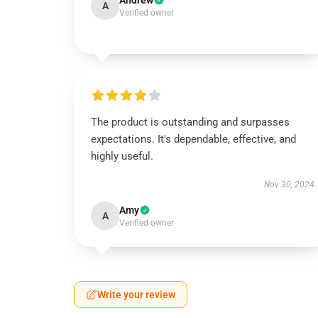
Andrew
A
Verified owner
The product is outstanding and surpasses
expectations. It's dependable, effective, and
highly useful.
Nov 30, 2024
Amy
A
Verified owner
Write your review