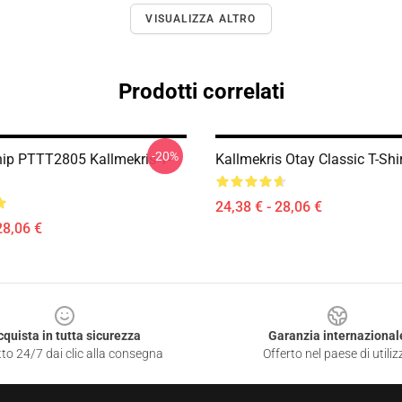
VISUALIZZA ALTRO
Prodotti correlati
-20%
hip PTTT2805 Kallmekris T-
Kallmekris Otay Classic T-Sh
24,38 € - 28,06 €
28,06 €
cquista in tutta sicurezza
Garanzia internazional
to 24/7 dai clic alla consegna
Offerto nel paese di utiliz