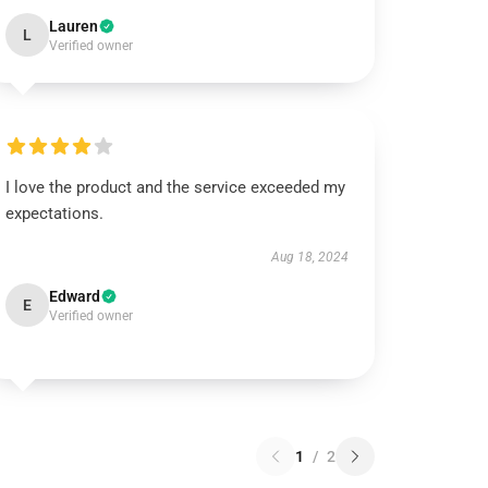
Lauren
L
Verified owner
I love the product and the service exceeded my
expectations.
Aug 18, 2024
Edward
E
Verified owner
1
/
2