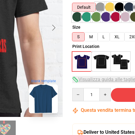
Default
Size
S
M
L
XL
2X
Print Location
Visualizza guida alle tagli
blank template
Quantity
Questa vendita termina 
Deliver to United States