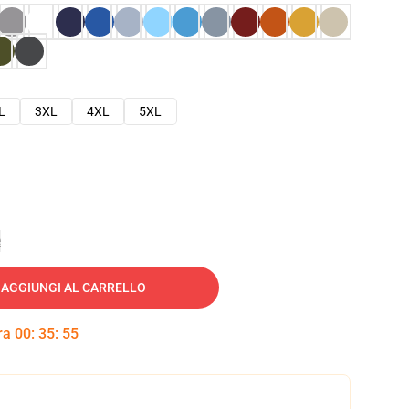
L
3XL
4XL
5XL
e
AGGIUNGI AL CARRELLO
tra
00
:
35
:
54