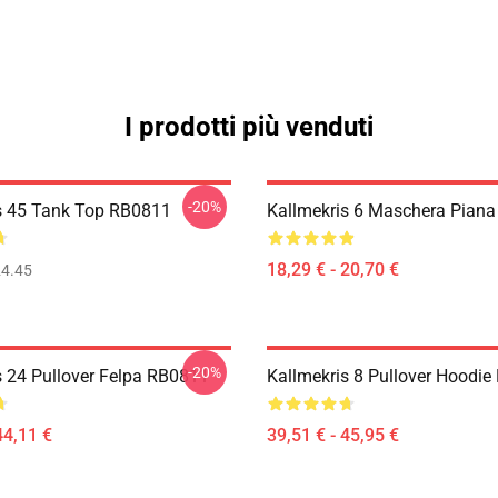
I prodotti più venduti
-20%
s 45 Tank Top RB0811
Kallmekris 6 Maschera Pian
18,29 € - 20,70 €
4.45
-20%
s 24 Pullover Felpa RB0811
Kallmekris 8 Pullover Hoodi
44,11 €
39,51 € - 45,95 €