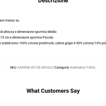
Descrizione
olare messo su
di altezza e dimensione sportiva Medio
173 cm e dimensione sportiva Piccolo
i stabili sono 100% cotone preshrunk, calore grigio è 90% cotone/10% pol
SKU
:
KARRSK-85158-DEFAULT
Categorie
:
Kallmekris T-Shirt
,
What Customers Say