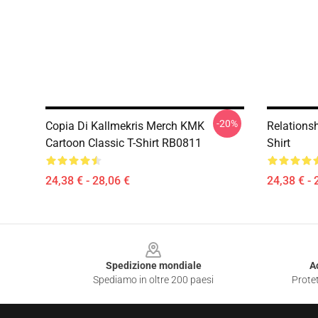
-20%
Copia Di Kallmekris Merch KMK
Relations
Cartoon Classic T-Shirt RB0811
Shirt
24,38 € - 28,06 €
24,38 € - 
Footer
Spedizione mondiale
A
Spediamo in oltre 200 paesi
Protet