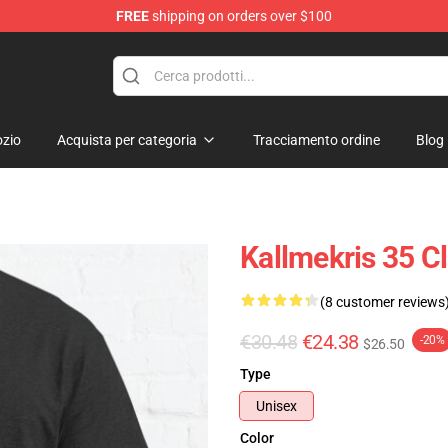
FREE
shipping on orders over $100
op
zio
Acquista per categoria
Tracciamento ordine
Blog
Kallmekris 35 C
(8 customer reviews
€30.48
€24.38
-20%
$26.50
Type
Unisex
Color