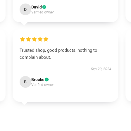
David
D
Verified owner
Trusted shop, good products, nothing to
complain about.
Sep 29, 2024
Brooke
B
Verified owner