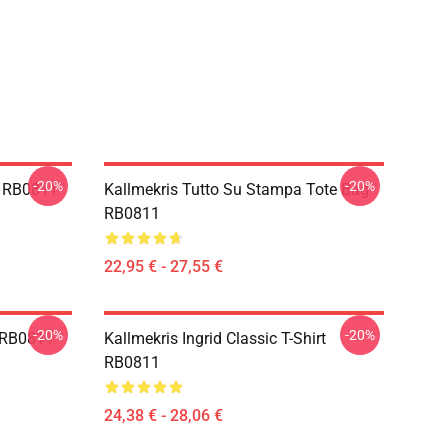
-20%
-20%
a RB0811
Kallmekris Tutto Su Stampa Tote Bag
RB0811
22,95 € - 27,55 €
-20%
-20%
e RB0811
Kallmekris Ingrid Classic T-Shirt
RB0811
24,38 € - 28,06 €