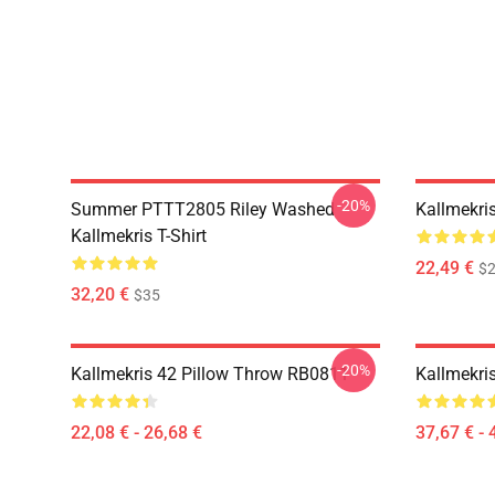
-20%
Summer PTTT2805 Riley Washed
Kallmekri
Kallmekris T-Shirt
22,49 €
$2
32,20 €
$35
-20%
Kallmekris 42 Pillow Throw RB0811
Kallmekri
22,08 € - 26,68 €
37,67 € - 