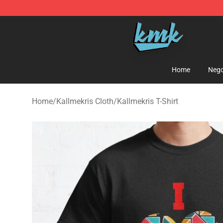
KallMeKris Store - Official KallMeKris Merchandise Sh
Home
Nego
Home
/
Kallmekris Cloth
/
Kallmekris T-Shirt