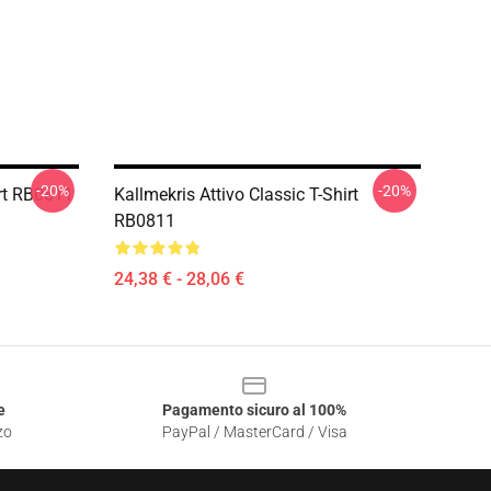
-20%
-20%
irt RB0811
Kallmekris Attivo Classic T-Shirt
RB0811
24,38 € - 28,06 €
e
Pagamento sicuro al 100%
zo
PayPal / MasterCard / Visa