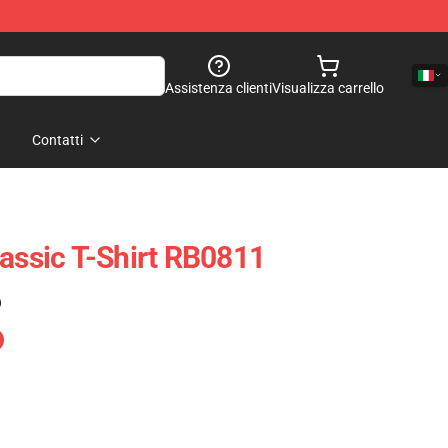
Assistenza clienti
Visualizza carrello
Contatti
lassic T-Shirt RB0811
)