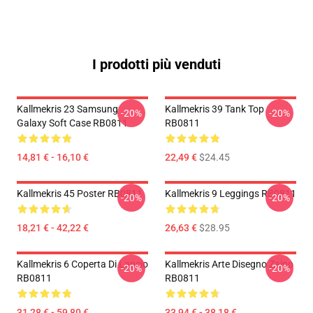
I prodotti più venduti
Kallmekris 23 Samsung
Kallmekris 39 Tank Top
-20%
-20%
Galaxy Soft Case RB0811
RB0811
14,81 € - 16,10 €
22,49 €
$24.45
Kallmekris 45 Poster RB0811
Kallmekris 9 Leggings RB0811
-20%
-20%
18,21 € - 42,22 €
26,63 €
$28.95
Kallmekris 6 Coperta Di Lancio
Kallmekris Arte Disegno Zaino
-20%
-20%
RB0811
RB0811
31,28 € - 59,80 €
33,94 € - 38,18 €