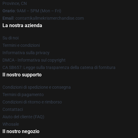
Province, CN
Orario
: 9AM – 5PM (Mon – Fri)
Email
: contattikallmekrismerchandise.com
La nostra azienda
Su di noi
Termini e condizioni
Informativa sulla privacy
DMCA - Informativa sul copyright
CA SB657: Legge sulla trasparenza della catena di fornitura
Il nostro supporto
Condizioni di spedizione e consegna
Termini di pagamento
Condizioni di ritorno e rimborso
Contattaci
Aiuto del cliente (FAQ)
Whosale
Il nostro negozio