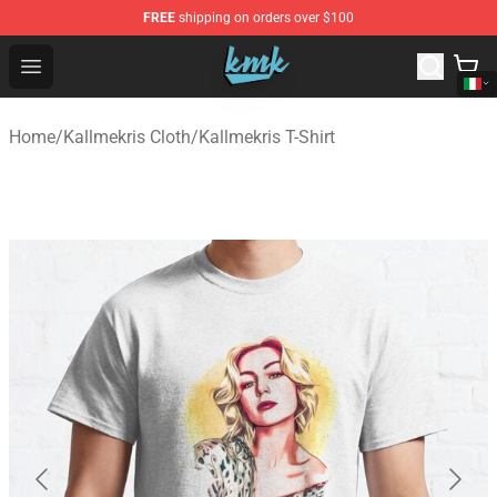
FREE
shipping on orders over $100
KallMeKris Store - Official KallMeKris Merchandise Shop
Open menu
Home
/
Kallmekris Cloth
/
Kallmekris T-Shirt