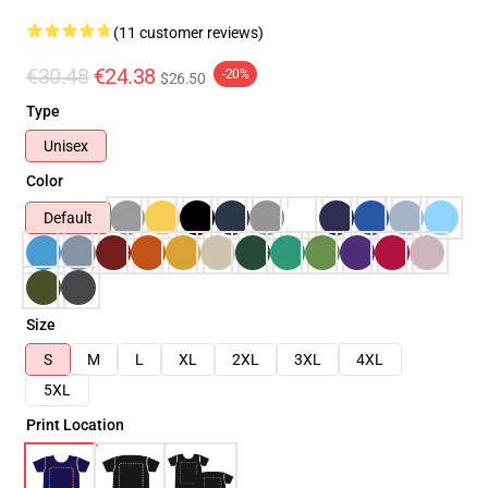
(11 customer reviews)
€30.48
€24.38
-20%
$26.50
Type
Unisex
Color
Default
Size
S
M
L
XL
2XL
3XL
4XL
5XL
Print Location