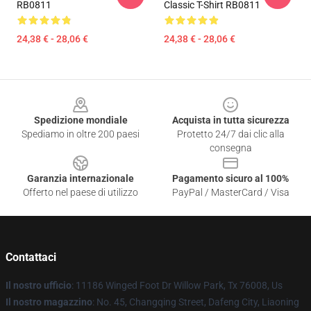
RB0811
Classic T-Shirt RB0811
24,38 € - 28,06 €
24,38 € - 28,06 €
Footer
Spedizione mondiale
Acquista in tutta sicurezza
Spediamo in oltre 200 paesi
Protetto 24/7 dai clic alla
consegna
Garanzia internazionale
Pagamento sicuro al 100%
Offerto nel paese di utilizzo
PayPal / MasterCard / Visa
Contattaci
Il nostro ufficio
: 11186 Winged Foot Dr Willow Park, Tx 76008, Us
Il nostro magazzino
: No. 45, Changqing Street, Dafeng City, Liaoning