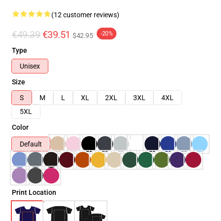
(12 customer reviews)
€49.39
€39.51
-20%
$42.95
Type
Unisex
Size
S
M
L
XL
2XL
3XL
4XL
5XL
Color
Default
Print Location