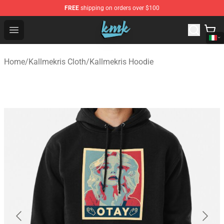
FREE
shipping on orders over $100
KallMeKris Store - Official KallMeKris Merchandise Shop
Open menu
Home
/
Kallmekris Cloth
/
Kallmekris Hoodie