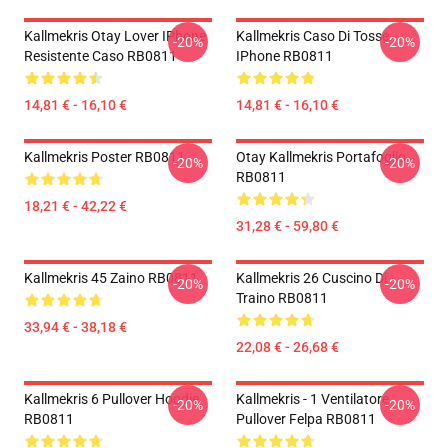
Kallmekris Otay Lover IPhone
Kallmekris Caso Di Tosse
-20%
-20%
Resistente Caso RB0811
IPhone RB0811
14,81 € - 16,10 €
14,81 € - 16,10 €
Kallmekris Poster RB0811
Otay Kallmekris Portafoglio
-20%
-20%
RB0811
18,21 € - 42,22 €
31,28 € - 59,80 €
Kallmekris 45 Zaino RB0811
Kallmekris 26 Cuscino Di
-20%
-20%
Traino RB0811
33,94 € - 38,18 €
22,08 € - 26,68 €
Kallmekris 6 Pullover Hoodie
Kallmekris - 1 Ventilatore
-20%
-20%
RB0811
Pullover Felpa RB0811