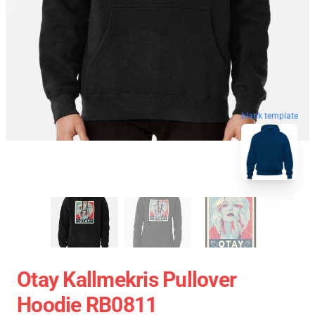
blank template
Otay Kallmekris Pullover
Hoodie RB0811