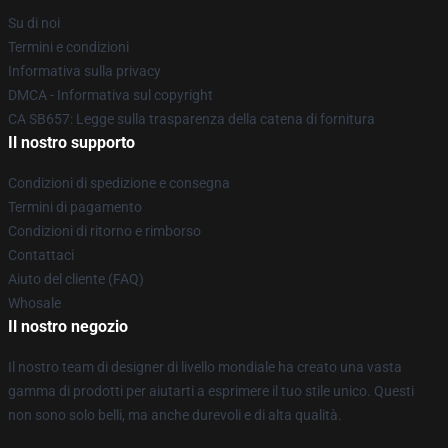
Su di noi
Termini e condizioni
Informativa sulla privacy
DMCA - Informativa sul copyright
CA SB657: Legge sulla trasparenza della catena di fornitura
Il nostro supporto
Condizioni di spedizione e consegna
Termini di pagamento
Condizioni di ritorno e rimborso
Contattaci
Aiuto del cliente (FAQ)
Whosale
Il nostro negozio
Il nostro team di designer di livello mondiale ha creato una vasta
gamma di prodotti per aiutarti a esprimere il tuo stile unico. Questi
non sono solo belli, ma anche durevoli e di alta qualità.