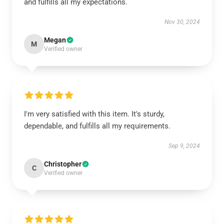
and fulfills all my expectations.
Nov 30, 2024
Megan
M
Verified owner
I'm very satisfied with this item. It's sturdy,
dependable, and fulfills all my requirements.
Sep 9, 2024
Christopher
C
Verified owner