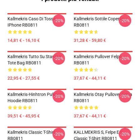
Kallmekris Caso Di Tosse
Kallmekris Sottile Coperta
-20%
-20%
IPhone RB0811
RB0811
14,81 € - 16,10 €
31,28 € - 59,80 €
Kallmekris Tutto Su Stampa
Kallmekris Pullover Felpa
-20%
-20%
Tote Bag RB0811
RB0811
22,95 € - 27,55 €
37,67 € - 44,11 €
Kallmekris-Hinhtron Pullover
Kallmekris Otay Pullover Felpa
-20%
-20%
Hoodie RB0811
RB0811
39,51 € - 45,95 €
37,67 € - 44,11 €
Kallmekris Classic T-Shirt
KALLMEKRIS S, Felpe E S
-20%
-20%
RB0811
Classic T-Shirt RB0811