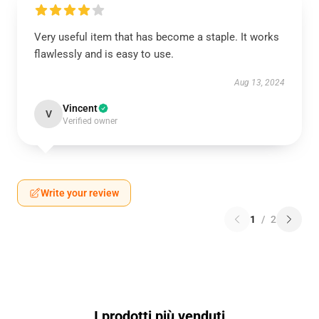
Very useful item that has become a staple. It works
flawlessly and is easy to use.
Aug 13, 2024
Vincent
V
Verified owner
Write your review
1
/
2
I prodotti più venduti