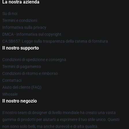
La nostra azienda
Su di noi
Termini e condizioni
Informativa sulla privacy
DMCA - Informativa sul copyright
CA SB657: Legge sulla trasparenza della catena di fornitura
Il nostro supporto
Condizioni di spedizione e consegna
Termini di pagamento
Condizioni di ritorno e rimborso
Contattaci
Aiuto del cliente (FAQ)
Whosale
Il nostro negozio
Il nostro team di designer di livello mondiale ha creato una vasta
gamma di prodotti per aiutarti a esprimere il tuo stile unico. Questi
non sono solo belli, ma anche durevoli e di alta qualità.