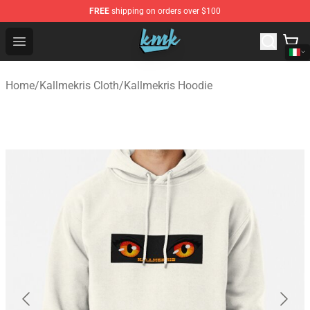
FREE
shipping on orders over $100
KallMeKris Store - Official KallMeKris Merchandise Shop
Open menu
Home
/
Kallmekris Cloth
/
Kallmekris Hoodie