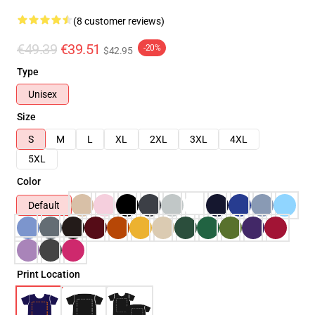
(8 customer reviews)
€49.39
€39.51
-20%
$42.95
Type
Unisex
Size
S
M
L
XL
2XL
3XL
4XL
5XL
Color
Default
Print Location