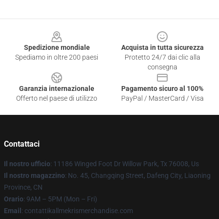
Footer
Spedizione mondiale
Acquista in tutta sicurezza
Spediamo in oltre 200 paesi
Protetto 24/7 dai clic alla
consegna
Garanzia internazionale
Pagamento sicuro al 100%
Offerto nel paese di utilizzo
PayPal / MasterCard / Visa
Contattaci
Il nostro ufficio
: 11186 Winged Foot Dr Willow Park, Tx 76008, Us
Il nostro magazzino
: No. 45, Changqing Street, Dafeng City, Liaoning
Province, CN
Orario
: 9AM – 5PM (Mon – Fri)
Email
: contattikallmekrismerchandise.com