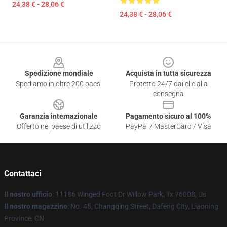
24,38 € - 28,06 €
24,38 € - 28,06 €
Footer
Spedizione mondiale
Acquista in tutta sicurezza
Spediamo in oltre 200 paesi
Protetto 24/7 dai clic alla
consegna
Garanzia internazionale
Pagamento sicuro al 100%
Offerto nel paese di utilizzo
PayPal / MasterCard / Visa
Contattaci
Il nostro ufficio
: 11186 Winged Foot Dr Willow Park, Tx 76008, Us
Il nostro magazzino
: No. 45, Changqing Street, Dafeng City, Liaoning
Province, CN