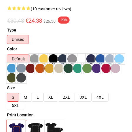
(10 customer reviews)
€30.48
€24.38
-20%
$26.50
Type
Unisex
Color
Default
Size
S
M
L
XL
2XL
3XL
4XL
5XL
Print Location