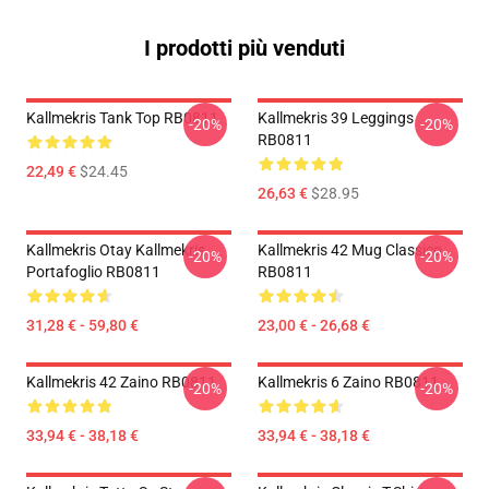
I prodotti più venduti
Kallmekris Tank Top RB0811
Kallmekris 39 Leggings
-20%
-20%
RB0811
22,49 €
$24.45
26,63 €
$28.95
Kallmekris Otay Kallmekris
Kallmekris 42 Mug Classico
-20%
-20%
Portafoglio RB0811
RB0811
31,28 € - 59,80 €
23,00 € - 26,68 €
Kallmekris 42 Zaino RB0811
Kallmekris 6 Zaino RB0811
-20%
-20%
33,94 € - 38,18 €
33,94 € - 38,18 €