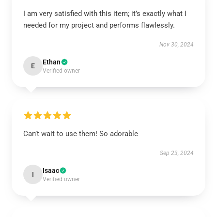
I am very satisfied with this item; it’s exactly what I
needed for my project and performs flawlessly.
Nov 30, 2024
Ethan
E
Verified owner
Can’t wait to use them! So adorable
Sep 23, 2024
Isaac
I
Verified owner