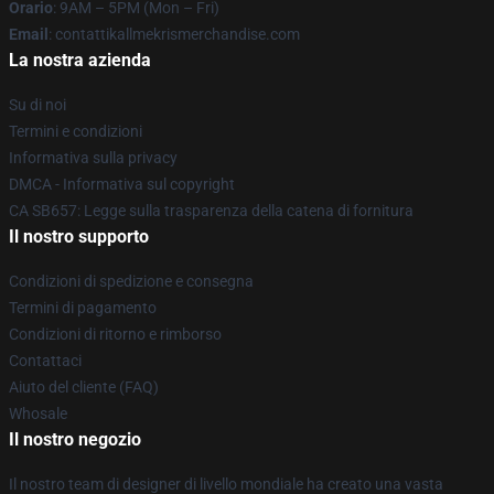
Orario
: 9AM – 5PM (Mon – Fri)
Email
: contattikallmekrismerchandise.com
La nostra azienda
Su di noi
Termini e condizioni
Informativa sulla privacy
DMCA - Informativa sul copyright
CA SB657: Legge sulla trasparenza della catena di fornitura
Il nostro supporto
Condizioni di spedizione e consegna
Termini di pagamento
Condizioni di ritorno e rimborso
Contattaci
Aiuto del cliente (FAQ)
Whosale
Il nostro negozio
Il nostro team di designer di livello mondiale ha creato una vasta