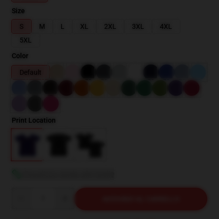
Size
S
M
L
XL
2XL
3XL
4XL
5XL
Color
Default
Print Location
Visualizza guida alle taglie
Quantity
AGGIUNGI AL CARRELLO