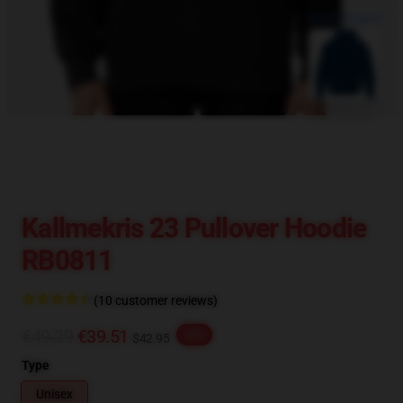
blank template
Kallmekris 23 Pullover Hoodie
RB0811
(10 customer reviews)
€49.39
€39.51
-20%
$42.95
Type
Unisex