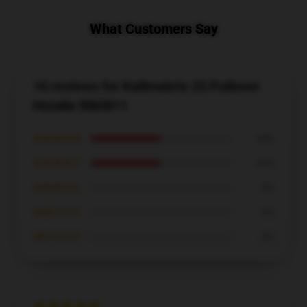
What Customers Say
10 reviews for Kallmekris 23 Pullover
Hoodie RB0811
★★★★★
50%
★★★★☆
50%
★★★☆☆
0%
★★☆☆☆
0%
★☆☆☆☆
0%