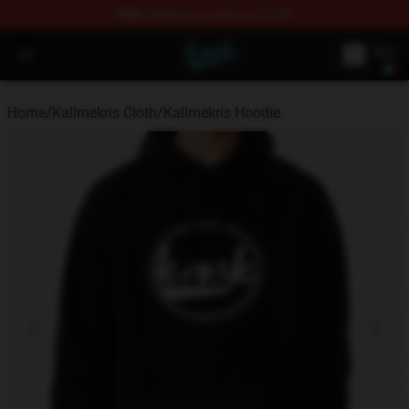
FREE
shipping on orders over $100
KallMeKris Store - Official KallMeKris Merchandise Shop
Open menu
Home
/
Kallmekris Cloth
/
Kallmekris Hoodie