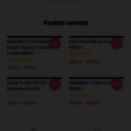
Prodotti correlati
Kallmekris OTAY Kallmekris
Kallmekris Pullover Hoodie
-20%
-20%
Design Classico Pullover
RB0811
Hoodie RB0811
39,51 € - 45,95 €
39,51 € - 45,95 €
Going To Hell PM1903
Kallmekris 1 Pullover Hoodie
-20%
-20%
Kallmekris Hoodie
RB0811
39,51 € - 45,95 €
39,51 € - 45,95 €
Footer