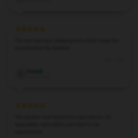
Verified owner
The item was nice, shipping took a little longer but
arrived before the deadline.
Sep 7, 2024
Fiona
F
Verified owner
This product went beyond my expectations. It’s
dependable, well-crafted, and ideal for my
requirements.