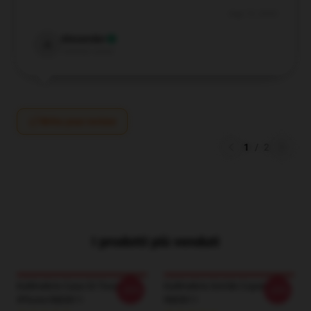
Aug 19, 2024
Alexander
A
Verified owner
Write your review
1
/
2
I prodotti più venduti
Kallmekris Caso Di Tosse
Kallmekris Sottile Coperta
-20%
-20%
IPhone RB0811
RB0811