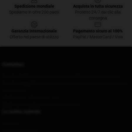
Spedizione mondiale
Acquista in tutta sicurezza
Spediamo in oltre 200 paesi
Protetto 24/7 dai clic alla
consegna
Garanzia internazionale
Pagamento sicuro al 100%
Offerto nel paese di utilizzo
PayPal / MasterCard / Visa
Contattaci
Il nostro ufficio
: 11186 Winged Foot Dr Willow Park, Tx 76008, Us
Il nostro magazzino
: No. 45, Changqing Street, Dafeng City, Liaoning
Province, CN
Orario
: 9AM – 5PM (Mon – Fri)
Email
: contattikallmekrismerchandise.com
La nostra azienda
Su di noi
Termini e condizioni