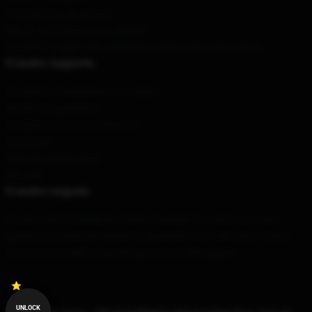
Informativa sulla privacy
DMCA - Informativa sul copyright
CA SB657: Legge sulla trasparenza della catena di fornitura
Il nostro supporto
Condizioni di spedizione e consegna
Termini di pagamento
Condizioni di ritorno e rimborso
Contattaci
Aiuto del cliente (FAQ)
Whosale
Il nostro negozio
Il nostro team di designer di livello mondiale ha creato una vasta
gamma di prodotti per aiutarti a esprimere il tuo stile unico. Questi
non sono solo belli, ma anche durevoli e di alta qualità.
UNLOCK