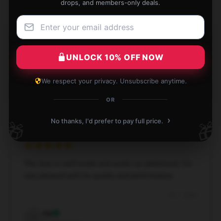
drops, and members-only deals.
A fantastic buy! This product is functional, well-
designed, and operates as described.
UNLOCK 10% OFF NOW
Nov 26, 2024
We respect your privacy. Unsubscribe anytime.
Joshua
J
OR
Verified owner
›
No thanks, I'd prefer to pay full price.
🎁
🎁
The item is well-made and works as advertised. I’m
very pleased with its quality and performance.
Oct 1, 2024
Ivy
I