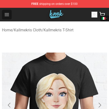
FREE
shipping on orders over $100
KallMeKris Store - Official KallMeKris Merchandise Shop
Open menu
Home
/
Kallmekris Cloth
/
Kallmekris T-Shirt