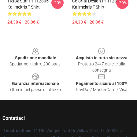
Tiktok Star PTTT2805
Colorful Design PTTT2805
-20%
-20%
Kallmekris T-Shirt
Kallmekris T-Shirt
24,38 € - 28,06 €
24,38 € - 28,06 €
Footer
Spedizione mondiale
Acquista in tutta sicurezza
Spediamo in oltre 200 paesi
Protetto 24/7 dai clic alla
consegna
Garanzia internazionale
Pagamento sicuro al 100%
Offerto nel paese di utilizzo
PayPal / MasterCard / Visa
Contattaci
Il nostro ufficio
: 11186 Winged Foot Dr Willow Park, Tx 76008, Us