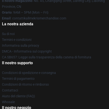
Il nostro magazzino
: No. 45, Changqing Street, Dafeng City, Liaoning
Province, CN
Orario
: 9AM – 5PM (Mon – Fri)
Email
: contattikallmekrismerchandise.com
La nostra azienda
Su di noi
Termini e condizioni
Informativa sulla privacy
DMCA - Informativa sul copyright
CA SB657: Legge sulla trasparenza della catena di fornitura
Il nostro supporto
Condizioni di spedizione e consegna
Termini di pagamento
Condizioni di ritorno e rimborso
Contattaci
Aiuto del cliente (FAQ)
Whosale
Il nostro negozio