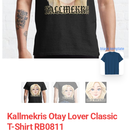
blank template
Kallmekris Otay Lover Classic
T-Shirt RB0811