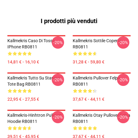
I prodotti più venduti
Kallmekris Caso Di Tosse
Kallmekris Sottile Coperta
-20%
-20%
IPhone RB0811
RB0811
14,81 € - 16,10 €
31,28 € - 59,80 €
Kallmekris Tutto Su Stampa
Kallmekris Pullover Felpa
-20%
-20%
Tote Bag RB0811
RB0811
22,95 € - 27,55 €
37,67 € - 44,11 €
Kallmekris-Hinhtron Pullover
Kallmekris Otay Pullover Felpa
-20%
-20%
Hoodie RB0811
RB0811
39,51 € - 45,95 €
37,67 € - 44,11 €