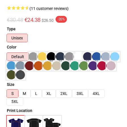
(11 customer reviews)
€30.48
€24.38
-20%
$26.50
Type
Unisex
Color
Default
Size
S
M
L
XL
2XL
3XL
4XL
5XL
Print Location