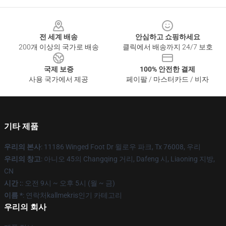
Footer
전 세계 배송
안심하고 쇼핑하세요
200개 이상의 국가로 배송
클릭에서 배송까지 24/7 보호
국제 보증
100% 안전한 결제
사용 국가에서 제공
페이팔 / 마스터카드 / 비자
기타 제품
우리의 본사
: 11186 Winged Foot Dr 윌로우 파크, Tx 76008, 우리
우리의 창고
: 아니오 45의 Changqing 거리, Dafeng 시, Liaoning 지방,
CN
시간 :
: 오전 9시 ~ 오후 5시 (월 ~ 금)
이름 *
: 연락처kallmekris인기 카테고리
우리의 회사