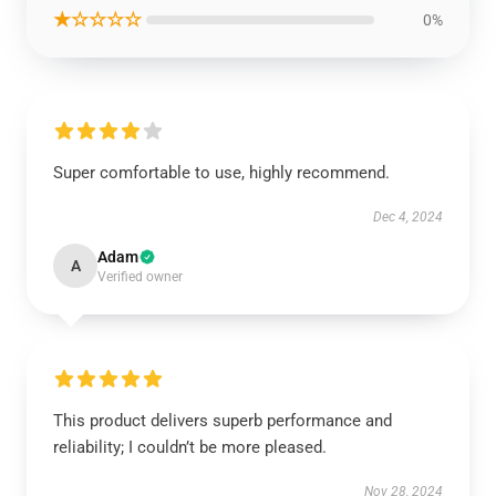
★☆☆☆☆
0%
Super comfortable to use, highly recommend.
Dec 4, 2024
Adam
A
Verified owner
This product delivers superb performance and
reliability; I couldn’t be more pleased.
Nov 28, 2024