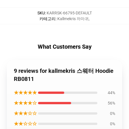
SKU
:
KARRSK-66795-DEFAULT
카테고리
:
Kallmekris 까마귀
,
What Customers Say
9 reviews for kallmekris 스웨터 Hoodie
RB0811
★★★★★
44%
★★★★☆
56%
★★★☆☆
0%
★★☆☆☆
0%