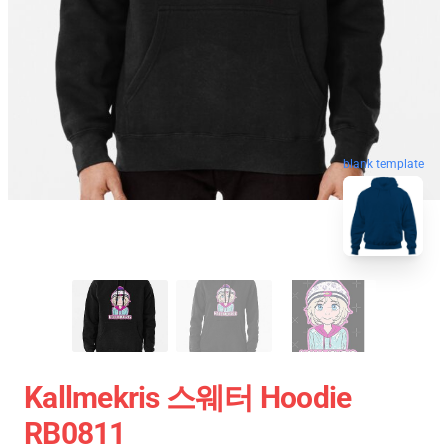
blank template
Kallmekris 스웨터 Hoodie
RB0811