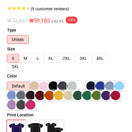
(9 customer reviews)
₩73,981
₩59,185
-20%
$42.95
Type
Unisex
Size
S
M
L
XL
2XL
3XL
4XL
5XL
Color
Default
Print Location