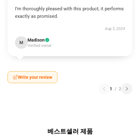
I’m thoroughly pleased with this product; it performs
exactly as promised.
Aug 5, 2024
Madison
M
Verified owner
Write your review
1
/
2
베스트셀러 제품