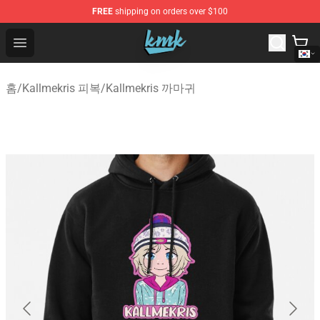
FREE
shipping on orders over $100
KallMeKris Store - Official KallMeKris Merchandise Shop
Open menu
홈
/
Kallmekris 피복
/
Kallmekris 까마귀