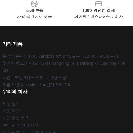
국제 보증
100% 안전한 결제
사용 국가에서 제공
페이팔 / 마스터카드 / 비자
기타 제품
우리의 본사
: 11186 Winged Foot Dr 윌로우 파크, Tx 76008, 우리
우리의 창고
: 아니오 45의 Changqing 거리, Dafeng 시, Liaoning 지방,
CN
시간 :
: 오전 9시 ~ 오후 5시 (월 ~ 금)
이름 *
: 연락처kallmekris인기 카테고리
우리의 회사
제품 정보
이용 약관
개인 정보 정책
DMCA - 저작권 정책
모델 번호: 공급망 투명성 행위