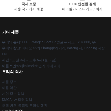
국제 보증
100% 안전한 결제
사용 국가에서 제공
페이팔 / 마스터카드 / 비자
기타 제품
우리의 본사
: 11186 Winged Foot Dr 윌로우 파크, Tx 76008, 우리
우리의 창고
: 아니오 45의 Changqing 거리, Dafeng 시, Liaoning 지방,
CN
시간 :
: 오전 9시 ~ 오후 5시 (월 ~ 금)
이름 *
: 연락처kallmekris인기 카테고리
우리의 회사
제품 정보
이용 약관
개인 정보 정책
DMCA - 저작권 정책
모델 번호: 공급망 투명성 행위