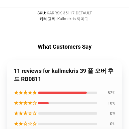
SKU
:
KARRSK-35117-DEFAULT
카테고리
:
Kallmekris 까마귀
,
What Customers Say
11 reviews for kallmekris 39 풀 오버 후
드 RB0811
★★★★★
82%
★★★★☆
18%
★★★☆☆
0%
★★☆☆☆
0%