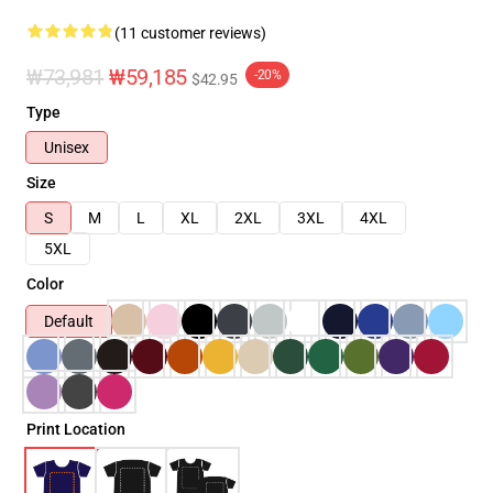
(11 customer reviews)
₩73,981
₩59,185
-20%
$42.95
Type
Unisex
Size
S
M
L
XL
2XL
3XL
4XL
5XL
Color
Default
Print Location