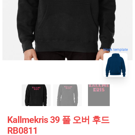
blank template
Kallmekris 39 풀 오버 후드
RB0811