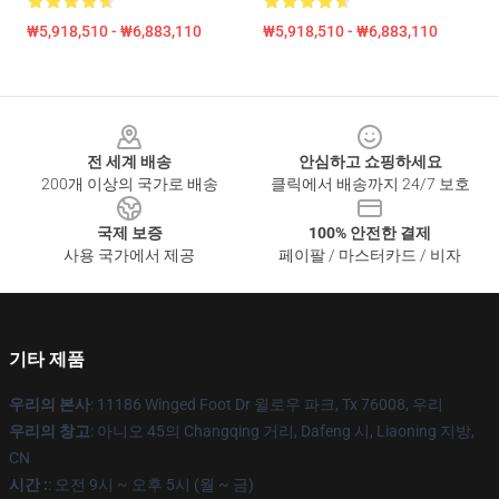
₩5,918,510 - ₩6,883,110
₩5,918,510 - ₩6,883,110
Footer
전 세계 배송
안심하고 쇼핑하세요
200개 이상의 국가로 배송
클릭에서 배송까지 24/7 보호
국제 보증
100% 안전한 결제
사용 국가에서 제공
페이팔 / 마스터카드 / 비자
기타 제품
우리의 본사
: 11186 Winged Foot Dr 윌로우 파크, Tx 76008, 우리
우리의 창고
: 아니오 45의 Changqing 거리, Dafeng 시, Liaoning 지방,
CN
시간 :
: 오전 9시 ~ 오후 5시 (월 ~ 금)