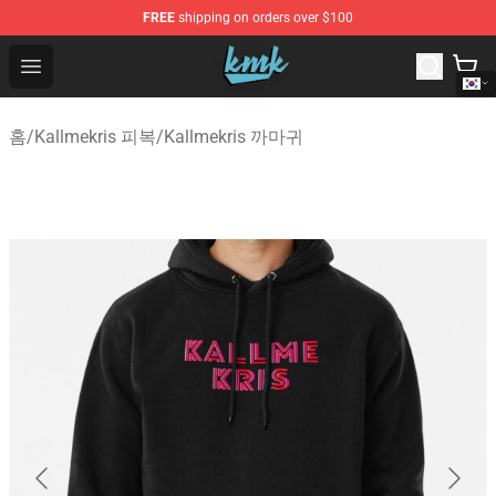
FREE
shipping on orders over $100
KallMeKris Store - Official KallMeKris Merchandise Shop
Open menu
홈
/
Kallmekris 피복
/
Kallmekris 까마귀