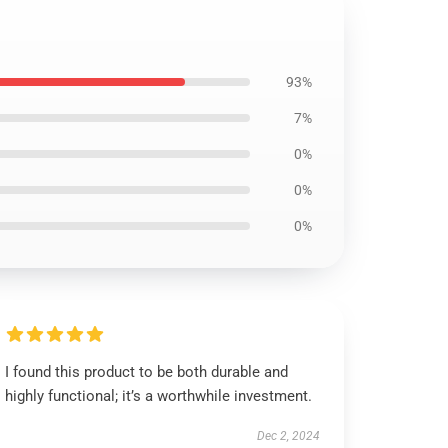
93%
7%
0%
0%
0%
I found this product to be both durable and
highly functional; it’s a worthwhile investment.
Dec 2, 2024