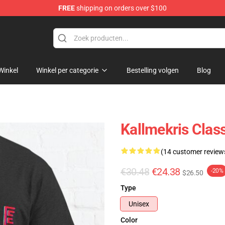
FREE
shipping on orders over $100
op
Winkel
Winkel per categorie
Bestelling volgen
Blog
Kallmekris Clas
(14 customer review
€30.48
€24.38
-20%
$26.50
Type
Unisex
Color