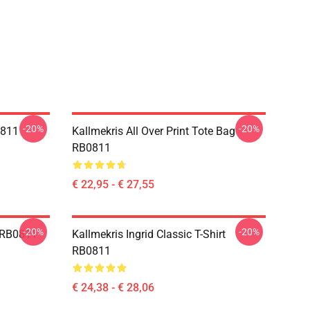
-20%
-20%
0811
Kallmekris All Over Print Tote Bag
RB0811
€ 22,95 - € 27,55
-20%
-20%
e RB0811
Kallmekris Ingrid Classic T-Shirt
RB0811
€ 24,38 - € 28,06