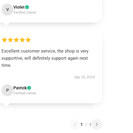
Violet
V
Verified owner
Excellent customer service, the shop is very
supportive, will definitely support again next
time.
Sep 30, 2024
Patrick
P
Verified owner
1
/
3