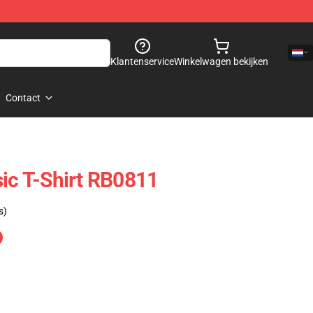
Klantenservice
Winkelwagen bekijken
Contact
sic T-Shirt RB0811
s)