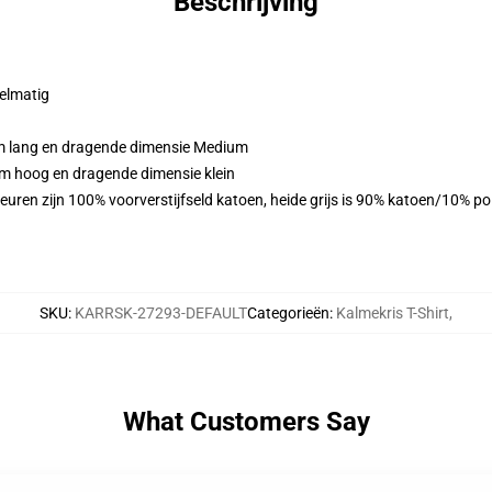
Beschrijving
gelmatig
cm lang en dragende dimensie Medium
cm hoog en dragende dimensie klein
euren zijn 100% voorverstijfseld katoen, heide grijs is 90% katoen/10% p
SKU
:
KARRSK-27293-DEFAULT
Categorieën
:
Kalmekris T-Shirt
,
What Customers Say