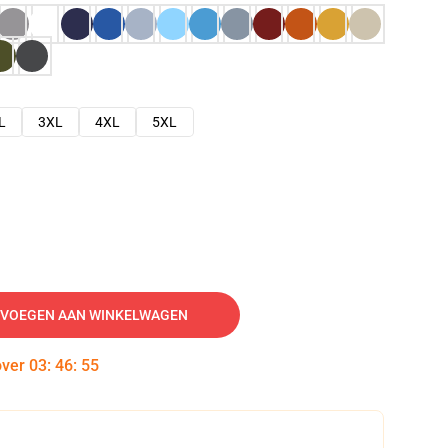
L
3XL
4XL
5XL
VOEGEN AAN WINKELWAGEN
over
03
:
46
:
54