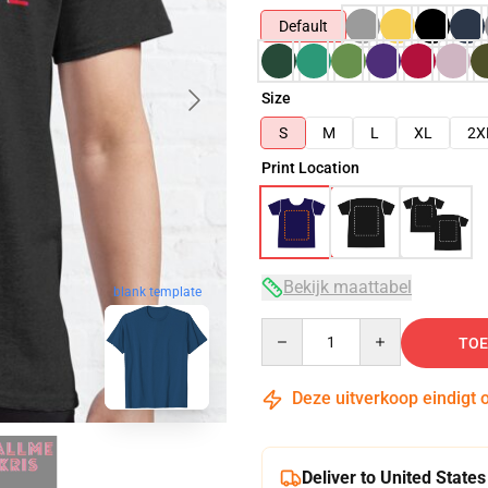
Default
Size
S
M
L
XL
2X
Print Location
Bekijk maattabel
blank template
Quantity
TOE
Deze uitverkoop eindigt 
Deliver to United States