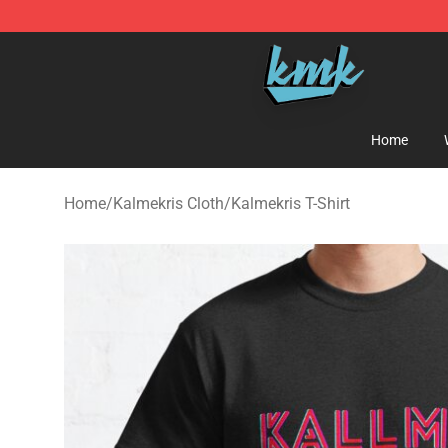
KallMeKris Store - Official KallMeKris Merchandise Sh
Home
Home
/
Kalmekris Cloth
/
Kalmekris T-Shirt