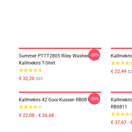
-20%
Summer PTTT2805 Riley Washed
Kallmekri
Kallmekris T-Shirt
€ 22,49
$2
€ 32,20
$35
-20%
Kallmekris 42 Gooi Kussen RB0811
Kallmekris
RB0811
€ 22,08 - € 26,68
€ 37,67 - 