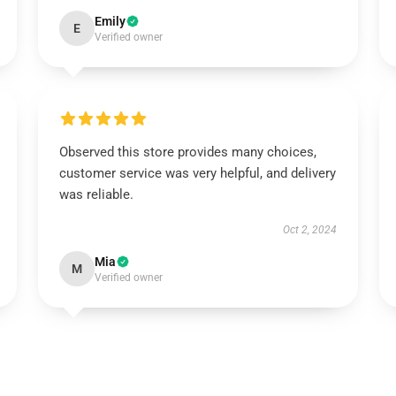
Emily
E
Verified owner
Observed this store provides many choices,
customer service was very helpful, and delivery
was reliable.
Oct 2, 2024
Mia
M
Verified owner