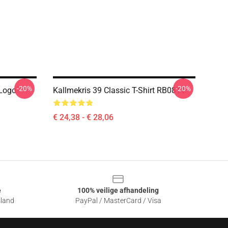
-20%
-20%
 Logo
Kallmekris 39 Classic T-Shirt RB0811
€ 24,38 - € 28,06
e
100% veilige afhandeling
sland
PayPal / MasterCard / Visa