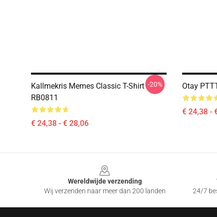
-20%
Kallmekris Memes Classic T-Shirt
Otay PTTT
RB0811
€ 24,38 - 
€ 24,38 - € 28,06
Footer
Wereldwijde verzending
Wij verzenden naar meer dan 200 landen
24/7 bes