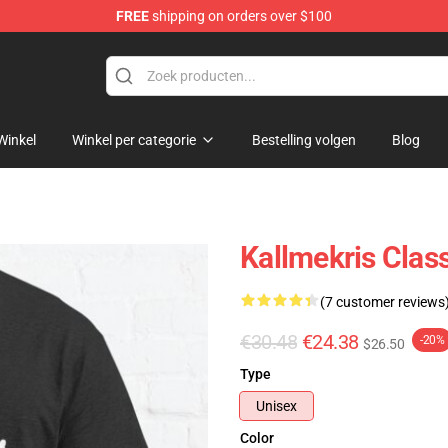
FREE
shipping on orders over $100
op
Winkel
Winkel per categorie
Bestelling volgen
Blog
Kallmekris Clas
(7 customer reviews
€30.48
€24.38
-20%
$26.50
Type
Unisex
Color