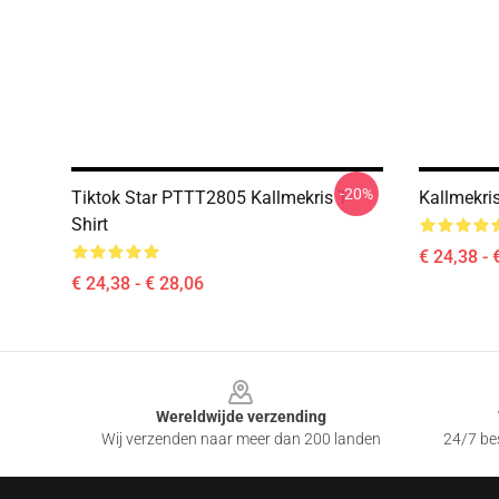
-20%
Tiktok Star PTTT2805 Kallmekris T-
Kallmekris
Shirt
€ 24,38 - 
€ 24,38 - € 28,06
Footer
Wereldwijde verzending
Wij verzenden naar meer dan 200 landen
24/7 bes