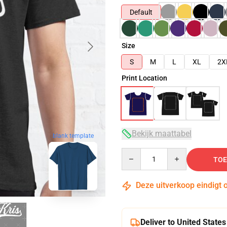
Default
Size
S
M
L
XL
2X
Print Location
Bekijk maattabel
blank template
Quantity
TOE
Deze uitverkoop eindigt 
Deliver to United States