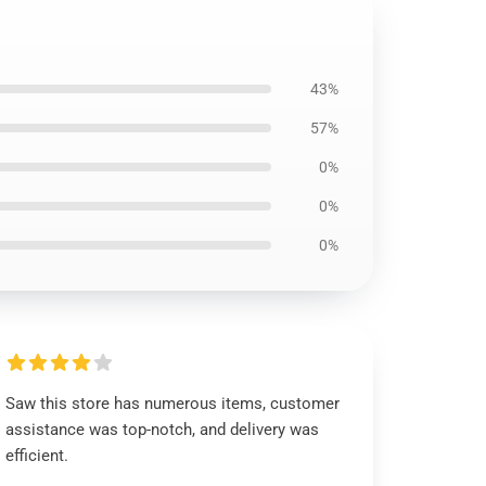
43%
57%
0%
0%
0%
Saw this store has numerous items, customer
assistance was top-notch, and delivery was
efficient.