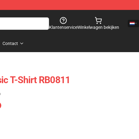
Klantenservice
Winkelwagen bekijken
Contact
sic T-Shirt RB0811
)