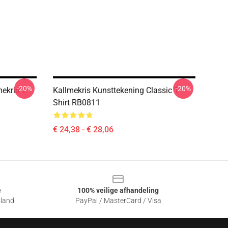
-20%
-20%
ekris T-
Kallmekris Kunsttekening Classic T-
Shirt RB0811
€ 24,38 - € 28,06
e
100% veilige afhandeling
sland
PayPal / MasterCard / Visa