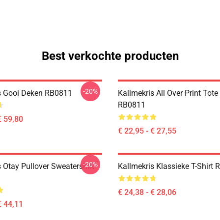
Best verkochte producten
-20%
s Gooi Deken RB0811
Kallmekris All Over Print Tot
RB0811
€ 59,80
€ 22,95 - € 27,55
-20%
 Otay Pullover Sweatershirt
Kallmekris Klassieke T-Shirt
€ 24,38 - € 28,06
€ 44,11