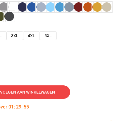
L
3XL
4XL
5XL
VOEGEN AAN WINKELWAGEN
over
01
:
29
:
54