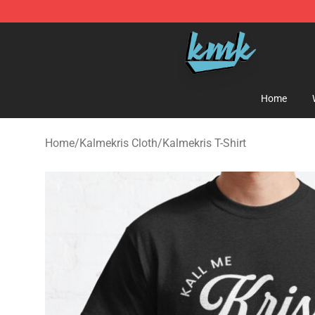
KallMeKris Store - Official KallMeKris Merchandise Sh
Home
Home
/
Kalmekris Cloth
/
Kalmekris T-Shirt