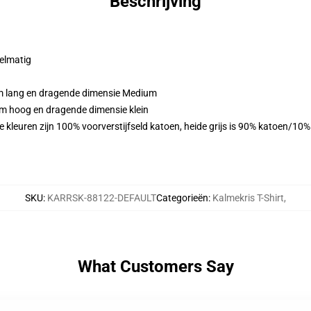
Beschrijving
gelmatig
cm lang en dragende dimensie Medium
cm hoog en dragende dimensie klein
 kleuren zijn 100% voorverstijfseld katoen, heide grijs is 90% katoen/10
SKU
:
KARRSK-88122-DEFAULT
Categorieën
:
Kalmekris T-Shirt
,
What Customers Say