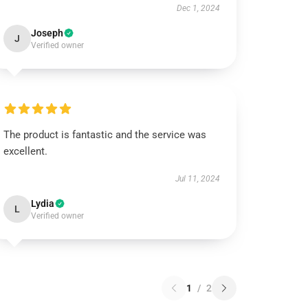
Dec 1, 2024
Joseph
J
Verified owner
The product is fantastic and the service was
excellent.
Jul 11, 2024
Lydia
L
Verified owner
1
/
2