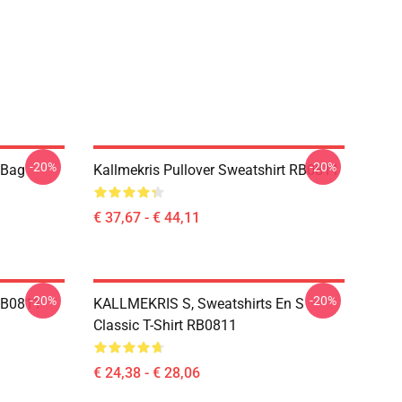
-20%
-20%
e Bag
Kallmekris Pullover Sweatshirt RB0811
€ 37,67 - € 44,11
-20%
-20%
 RB0811
KALLMEKRIS S, Sweatshirts En S
Classic T-Shirt RB0811
€ 24,38 - € 28,06