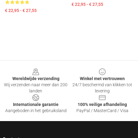
€ 22,95 - € 27,55
€ 22,95 - € 27,55
Footer
Wereldwijde verzending
Winkel met vertrouwen
Wij verzenden naar meer dan 200
24/7 beschermd van klikken tot
landen
levering
Internationale garantie
100% veilige afhandeling
Aangeboden in het gebruiksland
PayPal / MasterCard / Visa