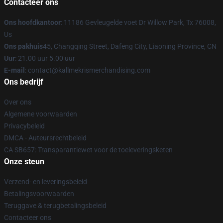
Contacteer ons
Ons hoofdkantoor
: 11186 Gevleugelde voet Dr Willow Park, Tx 76008,
Us
Ons pakhuis
45, Changqing Street, Dafeng City, Liaoning Province, CN
Uur
: 21.00 uur 5.00 uur
E-mail
: contact@kallmekrismerchandising.com
Ons bedrijf
Over ons
Algemene voorwaarden
Privacybeleid
DMCA - Auteursrechtbeleid
CA SB657: Transparantiewet voor de toeleveringsketen
Onze steun
Verzend- en leveringsbeleid
Betalingsvoorwaarden
Teruggave & terugbetalingsbeleid
Contacteer ons