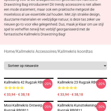
Drawstring Bag introduceren! Dit trendy accessoire is niet alleen
een mode statement, maar ook een praktische metgezel die
moeiteloos al uw essentiële zal houden. Met zijn strakke design,
duurzame materialen en veelzijdige natuur, is deze tas zeker uw
nieuwe go-to voor elke gelegenheid. Dus, maak je klaar om uw stijl
spel te verheffen terwijl het verblijf georganiseerd met de
fantastische Kallmekris Drawstring Bag!
Home
/
Kallmekris Accessoires
/
Kallmekris koordtas
Kallmekris 42 Rugzak RB0811
Kallmekris 23 Rugzak RB0811
-20%
-20%
€ 33,94 - € 38,18
€ 33,94 - € 38,18
Mooi Kallmekris Ontwerp
Kallmekris Kunsttekening
-20%
-20%
Rugzak RB0811
Rugzak RB0811