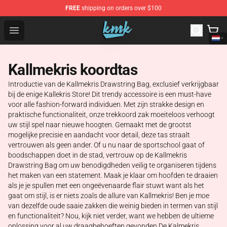
FREE
shipping on orders over $100
KallMeKris Store - Official KallMeKris Merchandise Shop
Open menu
Kallmekris koordtas
Introductie van de Kallmekris Drawstring Bag, exclusief verkrijgbaar
bij de enige Kallekris Store! Dit trendy accessoire is een must-have
voor alle fashion-forward individuen. Met zijn strakke design en
praktische functionaliteit, onze trekkoord zak moeiteloos verhoogt
uw stijl spel naar nieuwe hoogten. Gemaakt met de grootst
mogelijke precisie en aandacht voor detail, deze tas straalt
vertrouwen als geen ander. Of u nu naar de sportschool gaat of
boodschappen doet in de stad, vertrouw op de Kallmekris
Drawstring Bag om uw benodigdheden veilig te organiseren tijdens
het maken van een statement. Maak je klaar om hoofden te draaien
als je je spullen met een ongeëvenaarde flair stuwt want als het
gaat om stijl, is er niets zoals de allure van Kallmekris! Ben je moe
van dezelfde oude saaie zakken die weinig bieden in termen van stijl
en functionaliteit? Nou, kijk niet verder, want we hebben de ultieme
oplossing voor al uw draagbehoeften gevonden.De Kalmekris