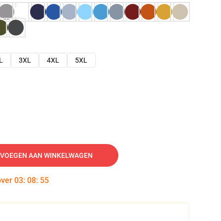
L
3XL
4XL
5XL
VOEGEN AAN WINKELWAGEN
over
03
:
08
:
54