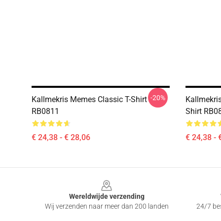
-20%
Kallmekris Memes Classic T-Shirt
Kallmekris
RB0811
Shirt RB0
€ 24,38 - € 28,06
€ 24,38 - 
Footer
Wereldwijde verzending
Wij verzenden naar meer dan 200 landen
24/7 bes