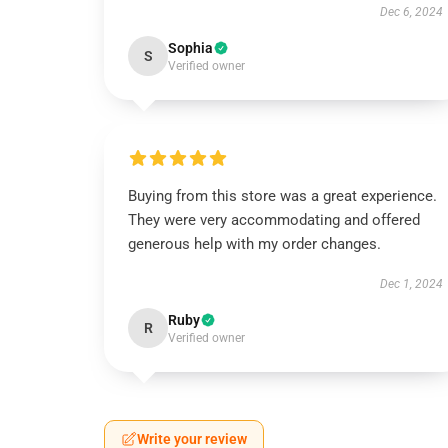
Dec 6, 2024
Sophia
S
Verified owner
Buying from this store was a great experience.
They were very accommodating and offered
generous help with my order changes.
Dec 1, 2024
Ruby
R
Verified owner
Write your review