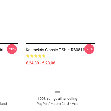
-20%
-20%
irt
Kallmekris Classic T-Shirt RB0811
€ 24,38 - € 28,06
e
100% veilige afhandeling
sland
PayPal / MasterCard / Visa