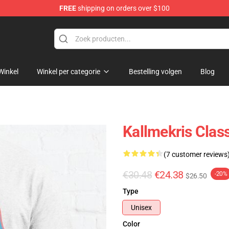
FREE
shipping on orders over $100
op
Winkel
Winkel per categorie
Bestelling volgen
Blog
Kallmekris Clas
(7 customer reviews
€30.48
€24.38
-20%
$26.50
Type
Unisex
Color