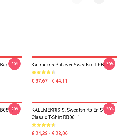
-20%
-20%
e Bag
Kallmekris Pullover Sweatshirt RB0811
€ 37,67 - € 44,11
-20%
-20%
 RB0811
KALLMEKRIS S, Sweatshirts En S
Classic T-Shirt RB0811
€ 24,38 - € 28,06