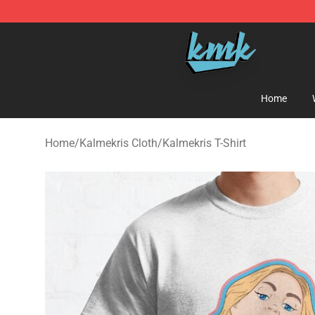
KallMeKris Store - Official KallMeKris Merchandise Sh
Home
Home
/
Kalmekris Cloth
/
Kalmekris T-Shirt