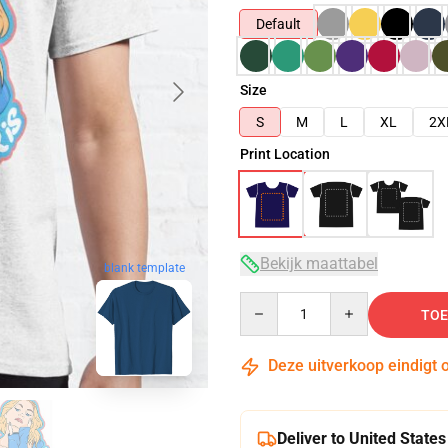
Default
Size
S
M
L
XL
2X
Print Location
Bekijk maattabel
blank template
Quantity
TOE
Deze uitverkoop eindigt 
Deliver to United States