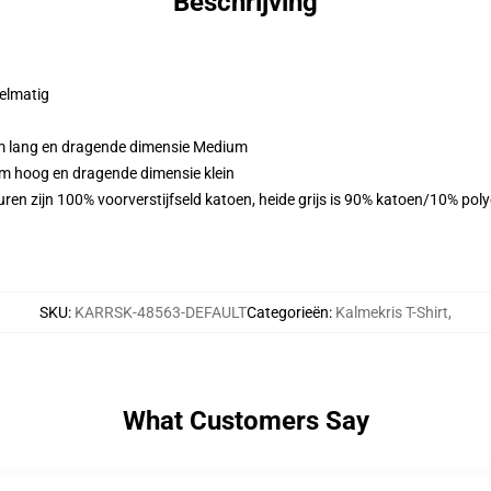
Beschrijving
gelmatig
cm lang en dragende dimensie Medium
cm hoog en dragende dimensie klein
ren zijn 100% voorverstijfseld katoen, heide grijs is 90% katoen/10% pol
SKU
:
KARRSK-48563-DEFAULT
Categorieën
:
Kalmekris T-Shirt
,
What Customers Say