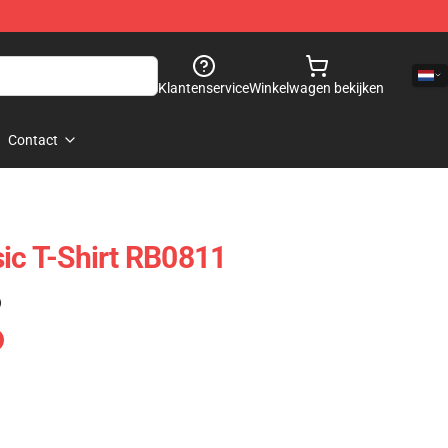
Klantenservice
Winkelwagen bekijken
Contact
sic T-Shirt RB0811
)