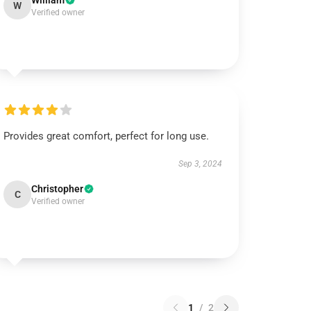
William
W
Verified owner
Provides great comfort, perfect for long use.
Sep 3, 2024
Christopher
C
Verified owner
1
/
2