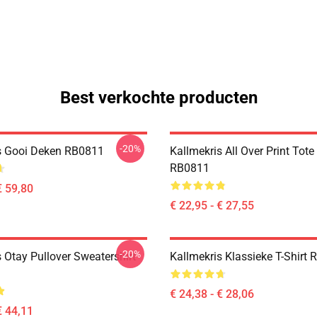
Best verkochte producten
-20%
s Gooi Deken RB0811
Kallmekris All Over Print Tot
RB0811
€ 59,80
€ 22,95 - € 27,55
-20%
 Otay Pullover Sweatershirt
Kallmekris Klassieke T-Shirt
€ 24,38 - € 28,06
€ 44,11