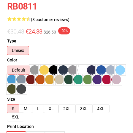
RB0811
(8 customer reviews)
€30.48
€24.38
-20%
$26.50
Type
Unisex
Color
Default
Size
S
M
L
XL
2XL
3XL
4XL
5XL
Print Location