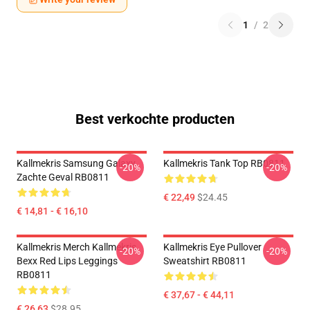
1
/
2
Best verkochte producten
Kallmekris Samsung Galaxy
Kallmekris Tank Top RB0811
-20%
-20%
Zachte Geval RB0811
€ 22,49
$24.45
€ 14,81 - € 16,10
Kallmekris Merch Kallmekris
Kallmekris Eye Pullover
-20%
-20%
Bexx Red Lips Leggings
Sweatshirt RB0811
RB0811
€ 37,67 - € 44,11
€ 26,63
$28.95