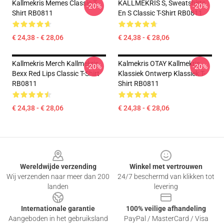
Kallmekris Memes Classic T-
KALLMEKRIS S, Sweatshirts
-20%
-20%
Shirt RB0811
En S Classic T-Shirt RB0811
€ 24,38 - € 28,06
€ 24,38 - € 28,06
Kallmekris Merch Kallmekris
Kalmekris OTAY Kallmekris
-20%
-20%
Bexx Red Lips Classic T-Shirt
Klassiek Ontwerp Klassiek T-
RB0811
Shirt RB0811
€ 24,38 - € 28,06
€ 24,38 - € 28,06
Footer
Wereldwijde verzending
Winkel met vertrouwen
Wij verzenden naar meer dan 200
24/7 beschermd van klikken tot
landen
levering
Internationale garantie
100% veilige afhandeling
Aangeboden in het gebruiksland
PayPal / MasterCard / Visa