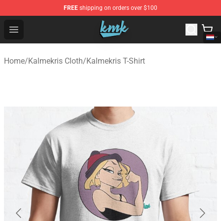
FREE
shipping on orders over $100
KallMeKris Store - Official KallMeKris Merchandise Shop
Open menu
Home
/
Kalmekris Cloth
/
Kalmekris T-Shirt