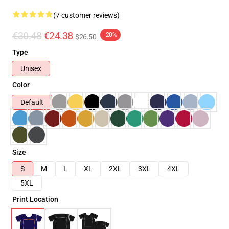
(7 customer reviews)
€30.48
€24.38
-20%
$26.50
Type
Unisex
Color
Default
Size
S
M
L
XL
2XL
3XL
4XL
5XL
Print Location