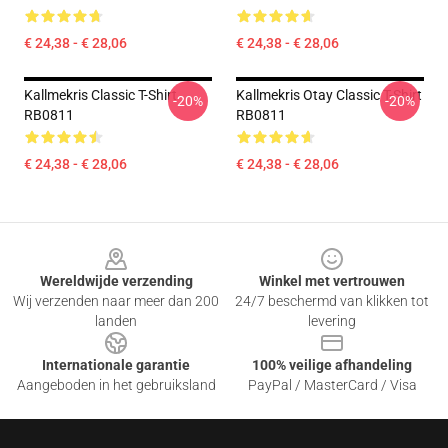
€ 24,38 - € 28,06
€ 24,38 - € 28,06
Kallmekris Classic T-Shirt
Kallmekris Otay Classic T-Shirt
-20%
-20%
RB0811
RB0811
€ 24,38 - € 28,06
€ 24,38 - € 28,06
Footer
Wereldwijde verzending
Winkel met vertrouwen
Wij verzenden naar meer dan 200
24/7 beschermd van klikken tot
landen
levering
Internationale garantie
100% veilige afhandeling
Aangeboden in het gebruiksland
PayPal / MasterCard / Visa