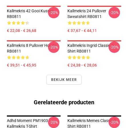
Kallmekris 42 Gooi Kussen
Kallmekris 24 Pullover
-20%
-20%
RB0811
Sweatshirt RB0811
€ 22,08 - € 26,68
€ 37,67 - € 44,11
Kallmekris 8 Pullover Hoodie
Kallmekris Ingrid Classic T-
-20%
-20%
RB0811
Shirt RB0811
€ 39,51 - € 45,95
€ 24,38 - € 28,06
BEKIJK MEER
Gerelateerde producten
Adhd Moment PM1903
Kallmekris Memes Classic T-
-20%
-20%
Kallmekris T-Shirt
Shirt RB0811