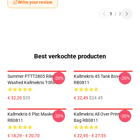
Write your review
1
/
2
Best verkochte producten
Summer PTTT2805 Riley
Kallmekris 45 Tank Boven
-20%
-20%
Washed Kallmekris T-Shirt
RB0811
€ 32,20
$35
€ 22,49
$24.45
Kallmekris 6 Plat Masker
Kallmekris All Over Print Tote
-20%
-20%
RB0811
Bag RB0811
€ 18,29 - € 20,70
€ 22,95 - € 27,55