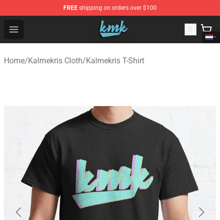
FREE
shipping on orders over $100
KallMeKris Store - Official KallMeKris Merchandise Shop
Open menu
Home
/
Kalmekris Cloth
/
Kalmekris T-Shirt