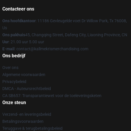
Contacteer ons
Ons hoofdkantoor
: 11186 Gevleugelde voet Dr Willow Park, Tx 76008,
Us
Ons pakhuis
45, Changqing Street, Dafeng City, Liaoning Province, CN
Uur
: 21.00 uur 5.00 uur
E-mail
: contact@kallmekrismerchandising.com
Ons bedrijf
Over ons
Algemene voorwaarden
Privacybeleid
DMCA - Auteursrechtbeleid
CA SB657: Transparantiewet voor de toeleveringsketen
Onze steun
Verzend- en leveringsbeleid
Betalingsvoorwaarden
Teruggave & terugbetalingsbeleid