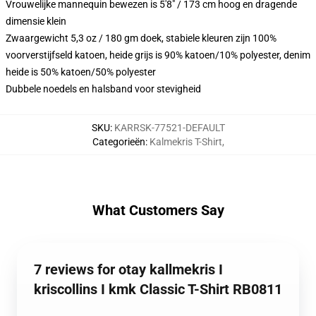
Vrouwelijke mannequin bewezen is 5'8" / 173 cm hoog en dragende
dimensie klein
Zwaargewicht 5,3 oz / 180 gm doek, stabiele kleuren zijn 100%
voorverstijfseld katoen, heide grijs is 90% katoen/10% polyester, denim
heide is 50% katoen/50% polyester
Dubbele noedels en halsband voor stevigheid
SKU
:
KARRSK-77521-DEFAULT
Categorieën
:
Kalmekris T-Shirt
,
What Customers Say
7 reviews for otay kallmekris I
kriscollins I kmk Classic T-Shirt RB0811