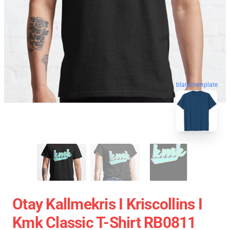
blank template
Otay Kallmekris I Kriscollins I
Kmk Classic T-Shirt RB0811