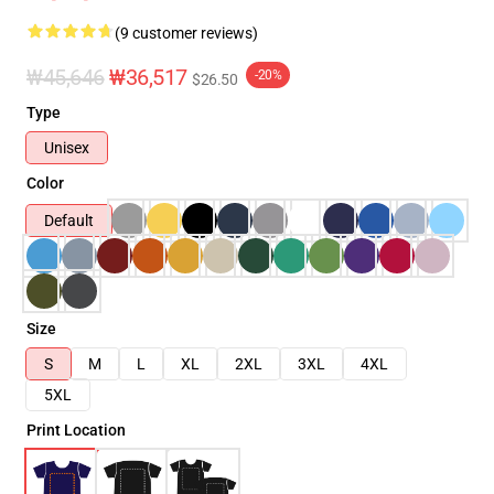
(9 customer reviews)
₩45,646
₩36,517
-20%
$26.50
Type
Unisex
Color
Default
Size
S
M
L
XL
2XL
3XL
4XL
5XL
Print Location