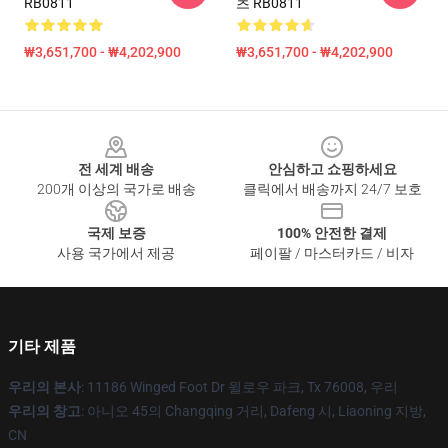
RB0811
츠 RB0811
₩3,651,700 - ₩4,202,900
₩3,651,700 - ₩4,202,900
Footer
전 세계 배송
안심하고 쇼핑하세요
200개 이상의 국가로 배송
클릭에서 배송까지 24/7 보호
국제 보증
100% 안전한 결제
사용 국가에서 제공
페이팔 / 마스터카드 / 비자
기타 제품
우리의 본사
: 11186 Winged Foot Dr 윌로우 파크, Tx 76008, 우리
우리의 창고
: 아니오 45의 Changqing 거리, Dafeng 시, Liaoning 지방,
CN