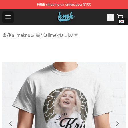
FREE
shipping on orders over $100
KallMeKris Store - Official KallMeKris Merchandise Shop
Open menu
홈
/
Kallmekris 피복
/
Kallmekris 티셔츠