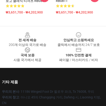
로고 클래식 티셔츠 RB0811
RB0811
₩3,651,700 - ₩4,202,900
₩3,651,700 - ₩4,202,900
Footer
전 세계 배송
안심하고 쇼핑하세요
200개 이상의 국가로 배송
클릭에서 배송까지 24/7 보호
국제 보증
100% 안전한 결제
사용 국가에서 제공
페이팔 / 마스터카드 / 비자
기타 제품
우리의 본사
: 11186 Winged Foot Dr 윌로우 파크, Tx 76008, 우리
우리의 창고
: 아니오 45의 Changqing 거리, Dafeng 시, Liaoning 지방,
CN