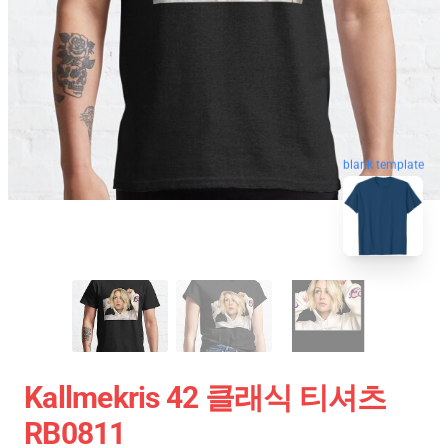
blank template
Kallmekris 42 클래식 티셔츠
RB0811