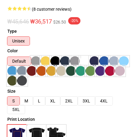
(8 customer reviews)
₩45,646
₩36,517
-20%
$26.50
Type
Unisex
Color
Default
Size
S
M
L
XL
2XL
3XL
4XL
5XL
Print Location