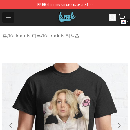
FREE
shipping on orders over $100
KallMeKris Store - Official KallMeKris Merchandise Shop
Open menu
홈
/
Kallmekris 피복
/
Kallmekris 티셔츠