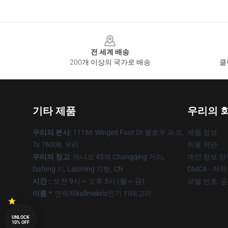
Footer
전 세계 배송
200개 이상의 국가로 배송
클
기타 제품
우리의 
우리의 본사
: 11186 Winged Foot Dr 윌로우 파크,
제품 정보
Tx 76008, 우리
이용 약관
우리의 창고
: 아니오 45의 Changqing 거리,
개인 정보 정
Dafeng 시, Liaoning 지방, CN
DMCA - 저
시간 :
: 오전 9시 ~ 오후 5시 (월 ~ 금)
모델 번호: 
이름 *
: 연락처kallmekris인기 카테고리
UNLOCK
10% OFF