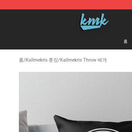
KallMeKris Store - Official KallMeKris Merchandise Sh
홈
홈
/
Kallmekris 훈장
/
Kallmekris Throw 베개