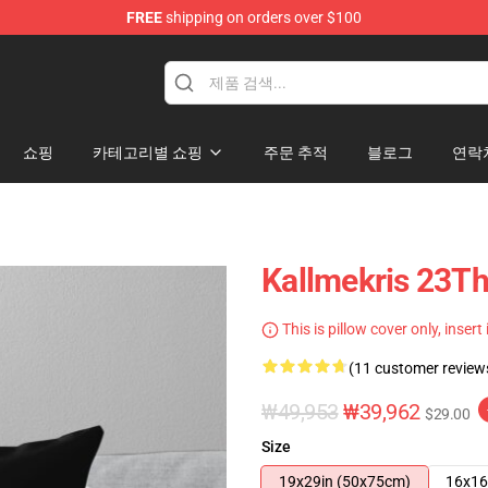
FREE
shipping on orders over $100
op
쇼핑
카테고리별 쇼핑
주문 추적
블로그
연락
Kallmekris 23
This is pillow cover only, insert
(11 customer review
₩49,953
₩39,962
$29.00
Size
19x29in (50x75cm)
16x16