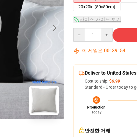
20x20in (50x50cm)
사이즈 가이드 보기
Quantity
이 세일은
00
:
39
:
53
Deliver to United States
Cost to ship:
$6.99
blank template
Standard - Order today to g
Production
Today
안전한 거래