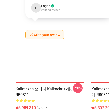
Logan
L
Verified owner
Write your review
-20%
Kallmekris 오타니 Kallmekris 레깅스
Kallmekr
RB0811
개 RB081
₩3,989,310
₩3,307,20
$28.95