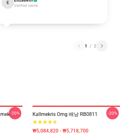
Elizabeth
E
Verified owner
1
/
2
-20%
-20%
mekris 배
Kallmekris Omg 배낭 RB0811
₩5,084,820 - ₩5,718,700