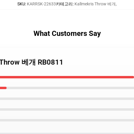
SKU
:
KARRSK-22633
카테고리
:
Kallmekris Throw 베개
,
What Customers Say
 23Throw 베개 RB0811