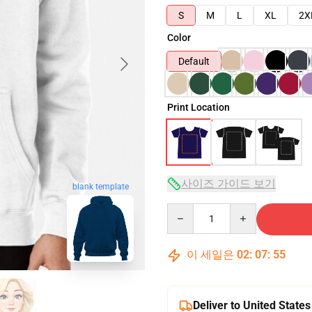
S
M
L
XL
2X
Color
Default
Print Location
사이즈 가이드 보기
blank template
Quantity
이 세일은
02
:
07
:
54
Deliver to United States