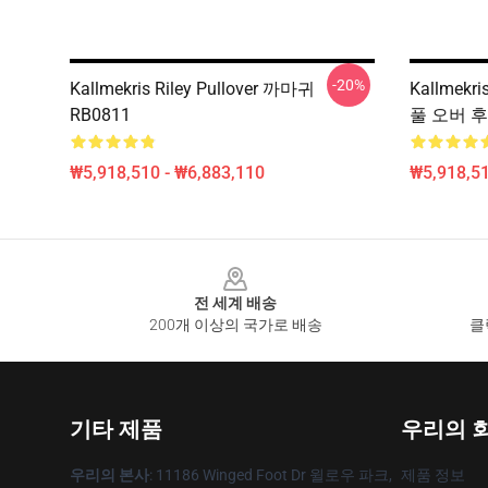
-20%
Kallmekris Riley Pullover 까마귀
Kallmekri
RB0811
풀 오버 후
₩5,918,510 - ₩6,883,110
₩5,918,51
Footer
전 세계 배송
200개 이상의 국가로 배송
클
기타 제품
우리의 
우리의 본사
: 11186 Winged Foot Dr 윌로우 파크,
제품 정보