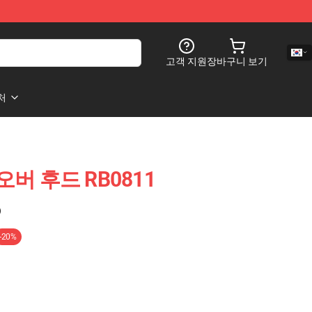
고객 지원
장바구니 보기
처
풀 오버 후드 RB0811
)
-20%