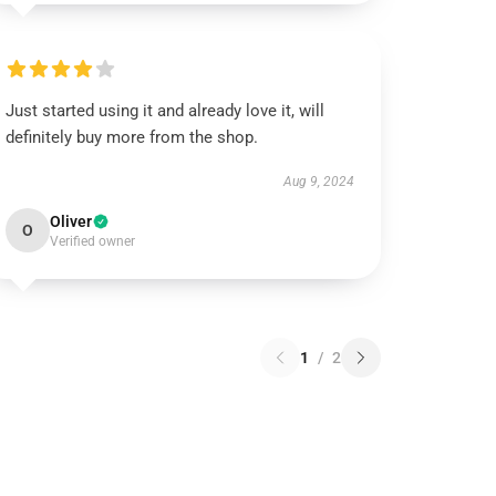
Just started using it and already love it, will
definitely buy more from the shop.
Aug 9, 2024
Oliver
O
Verified owner
1
/
2