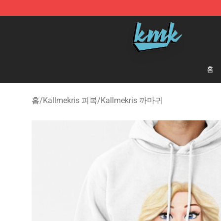
KallMeKris Store - Official KallMeKris Merchandise Sh
홈
홈
/
Kallmekris 피복
/
Kallmekris 까마귀