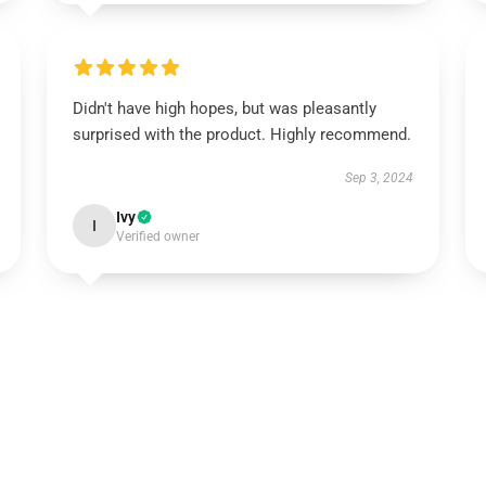
Didn't have high hopes, but was pleasantly
surprised with the product. Highly recommend.
Sep 3, 2024
Ivy
I
Verified owner