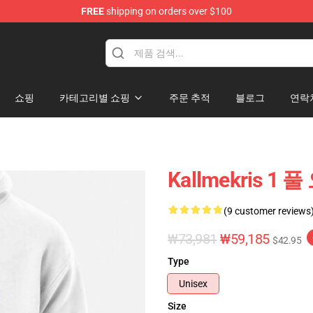
FREE
shipping on orders over $100
op
쇼핑
카테고리별 쇼핑
주문 추적
블로그
연락
Kallmekris 1 
(9 customer reviews
₩73,981
₩59,185
$42.95
Type
Unisex
Size