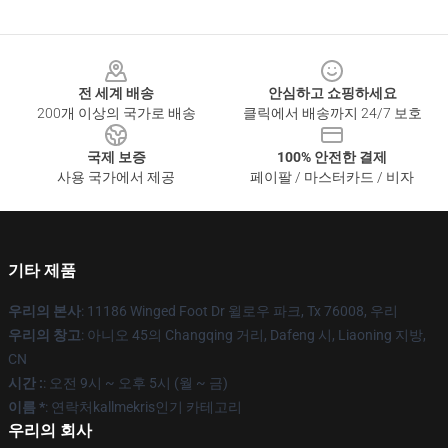
Footer
전 세계 배송
안심하고 쇼핑하세요
200개 이상의 국가로 배송
클릭에서 배송까지 24/7 보호
국제 보증
100% 안전한 결제
사용 국가에서 제공
페이팔 / 마스터카드 / 비자
기타 제품
우리의 본사
: 11186 Winged Foot Dr 윌로우 파크, Tx 76008, 우리
우리의 창고
: 아니오 45의 Changqing 거리, Dafeng 시, Liaoning 지방,
CN
시간 :
: 오전 9시 ~ 오후 5시 (월 ~ 금)
이름 *
: 연락처kallmekris인기 카테고리
우리의 회사