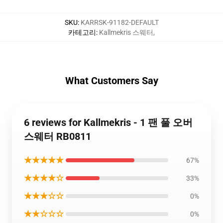
SKU
:
KARRSK-91182-DEFAULT
카테고리
:
Kallmekris 스웨터
,
What Customers Say
6 reviews for Kallmekris - 1 팬 풀 오버
스웨터 RB0811
★★★★★
67%
★★★★☆
33%
★★★☆☆
0%
★★☆☆☆
0%