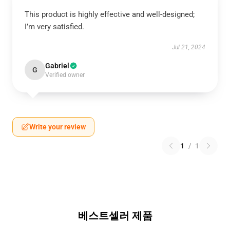
This product is highly effective and well-designed;
I’m very satisfied.
Jul 21, 2024
Gabriel
G
Verified owner
Write your review
1
/
1
베스트셀러 제품