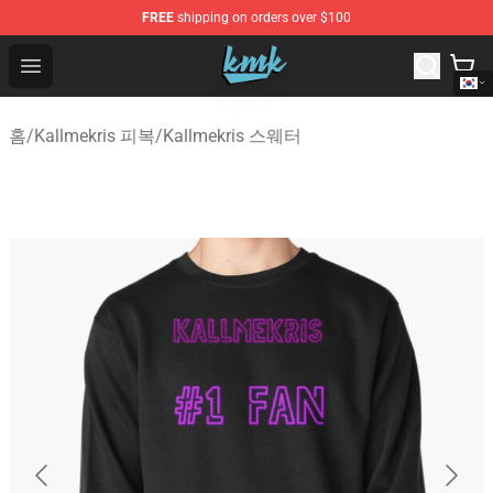
FREE
shipping on orders over $100
KallMeKris Store - Official KallMeKris Merchandise Shop
Open menu
홈
/
Kallmekris 피복
/
Kallmekris 스웨터