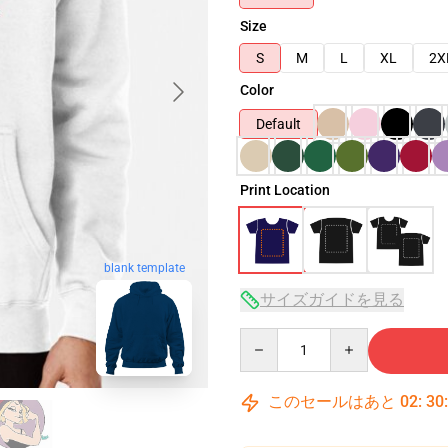
Size
S
M
L
XL
2X
Color
Default
Print Location
blank template
サイズガイドを見る
Quantity
このセールはあと
02
:
30