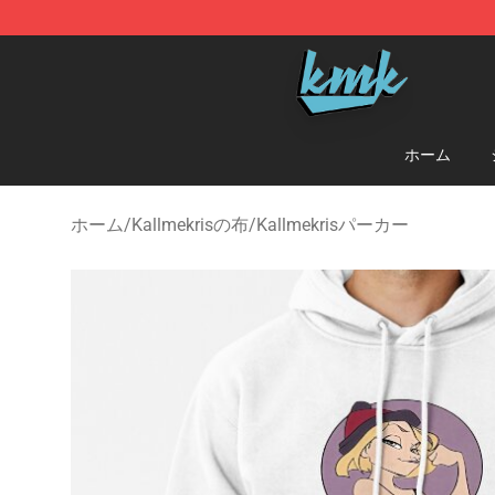
KallMeKris Store - Official KallMeKris Merchandise Sh
ホーム
ホーム
/
Kallmekrisの布
/
Kallmekrisパーカー