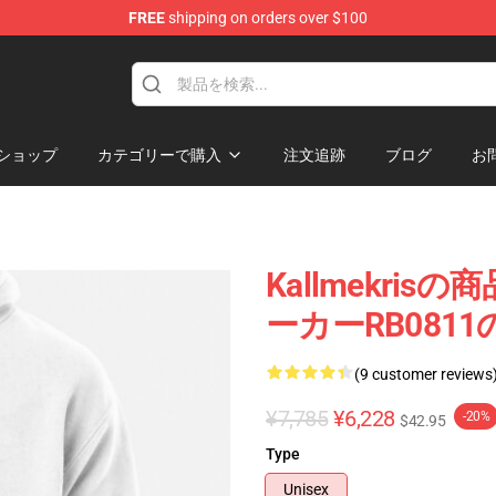
FREE
shipping on orders over $100
op
ショップ
カテゴリーで購入
注文追跡
ブログ
お
Kallmekri
ーカーRB081
(9 customer reviews
¥7,785
¥6,228
-20%
$42.95
Type
Unisex