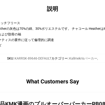
説明
トンリッチフリース
therの灰色は70%の綿、30%ポリエステルです。 チャコール Heather
および肋骨の袖
クティスの要件に従って倫理的に調達
ズ
SKU
:
KARRSK-89646-DEFAULT
カテゴリー
:
Kallmekrisパーカー
,
What Customers Say
mekrisの商品KMK漫画のプルオーバーパーカーRB