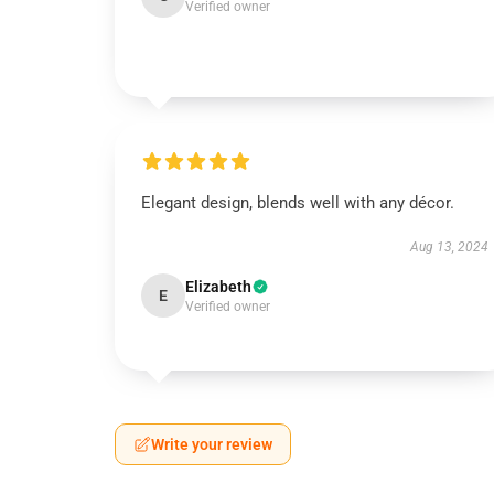
Verified owner
Elegant design, blends well with any décor.
Aug 13, 2024
Elizabeth
E
Verified owner
Write your review