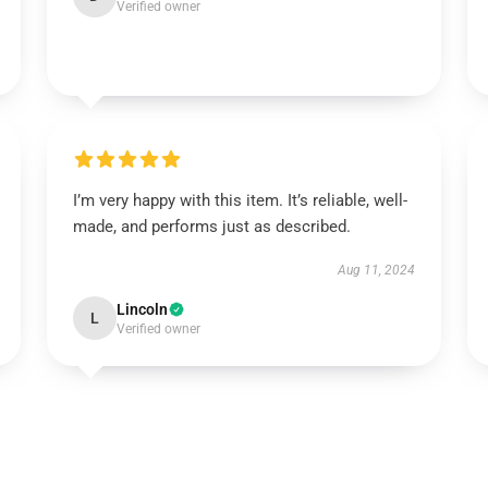
Verified owner
I’m very happy with this item. It’s reliable, well-
made, and performs just as described.
Aug 11, 2024
Lincoln
L
Verified owner