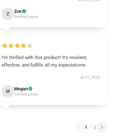
Nov 26, 2024
Zoe
Z
Verified owner
I’m thrilled with this product! It’s resilient,
effective, and fulfills all my expectations.
Jul 21, 2024
Megan
M
Verified owner
1
/
2