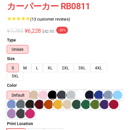
カーパーカー RB0811
(13 customer reviews)
¥7,785
¥6,228
-20%
$42.95
Type
Unisex
Size
S
M
L
XL
2XL
3XL
4XL
5XL
Color
Default
Print Location