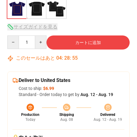
サイズガイドを見る
Quantity
カートに追加
このセールはあと
04
:
28
:
54
Deliver to United States
Cost to ship:
$6.99
Standard - Order today to get by
Aug. 12 - Aug. 19
Production
Shipping
Delivered
Today
Aug. 08
Aug. 12 - Aug. 19