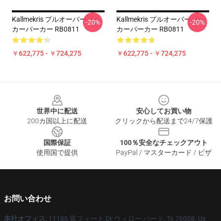
Kallmekris プルオーバーパー
Kallmekris プルオーバーパー
-20%
-20%
カーパーカー RB0811
カーパーカー RB0811
￥622,775 - ￥724,275
￥622,775 - ￥724,275
Footer
世界中に配送
安心してお買い物
200カ国以上に配送
クリックから配送まで24/7保護
国際保証
100％安全なチェックアウト
使用国で提供
PayPal / マスターカード / ビザ
お問い合わせ
本社オフィス
: 11186 翼フィート Dr ウィロー パーク, Tx 76008, Us