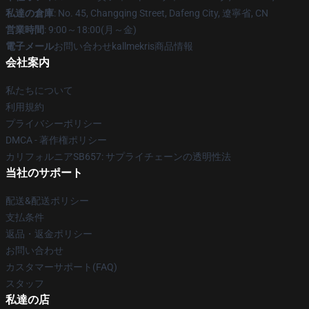
私達の倉庫
: No. 45, Changqing Street, Dafeng City, 遼寧省, CN
営業時間
: 9:00～18:00(月～金)
電子メール
お問い合わせkallmekris商品情報
会社案内
私たちについて
利用規約
プライバシーポリシー
DMCA - 著作権ポリシー
カリフォルニアSB657: サプライチェーンの透明性法
当社のサポート
配送&配送ポリシー
支払条件
返品・返金ポリシー
お問い合わせ
カスタマーサポート(FAQ)
スタッフ
私達の店