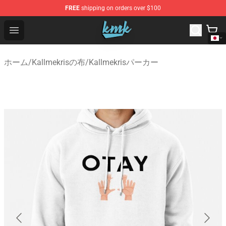
FREE
shipping on orders over $100
KallMeKris Store - Official KallMeKris Merchandise Shop
Open menu
ホーム
/
Kallmekrisの布
/
Kallmekrisパーカー