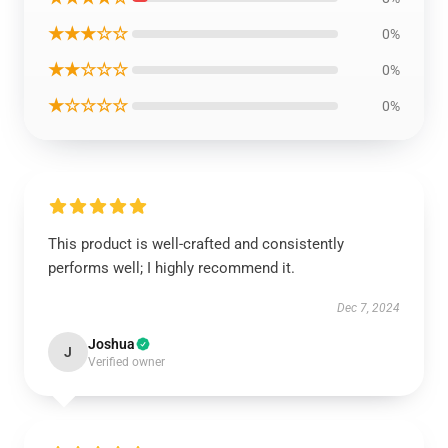
★★★☆☆
0%
★★☆☆☆
0%
★☆☆☆☆
0%
This product is well-crafted and consistently
performs well; I highly recommend it.
Dec 7, 2024
Joshua
J
Verified owner