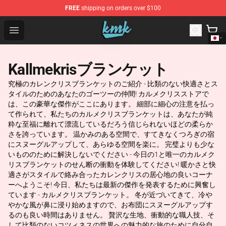
FREE
shipping on orders over $100
KallMeKris Store - Official KallMeKris Merchandise Shop
Open menu
Kallmekrisブランケット
究極のカレンクリスブランケットのご紹介 - 比類のない快適さとス
タイルのためのあなたのゴーツーの仲間! カルメクリスストアで
は、この豪華な傑作がここにあります。 細部に細心の注意を払っ
て作られて、私たちのカルメクリスブランケットは、あなたが純
粋な至福に離れて漂流しているだろう信じられないほどの柔らか
さを誇っています。 温かみのある空間で、すてきなくつろぎの宿
にスヌーグルアップして、あらゆる空間を楽に。 完璧よりも少な
いもののために解決しないでください - 今日の1と唯一のカルメク
リスブランケットのせん断の衝動を体験してください! 暖かさと快
適さがスタイルで絡み合ったカレンクリスの居心地の良いコーナ
ーへようこそ! 今日、私たちは最新の傑作を発表するために興奮し
ています - カルメクリスブランケット。 冬が近づいてきて、冷や
やかな風が鼻に浸り始めますので、お布団にスヌーグルアップす
るのも良い時間はありません。 贅沢な生地、衝動的な職人技、そ
して比類のないコツィネスの世界への魅力的な旅のために自分自