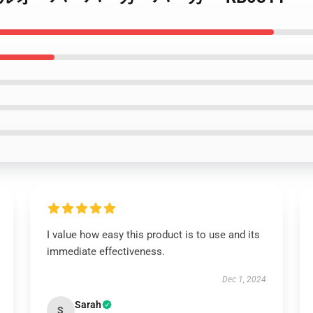
I value how easy this product is to use and its
immediate effectiveness.
Dec 1, 2024
Sarah
S