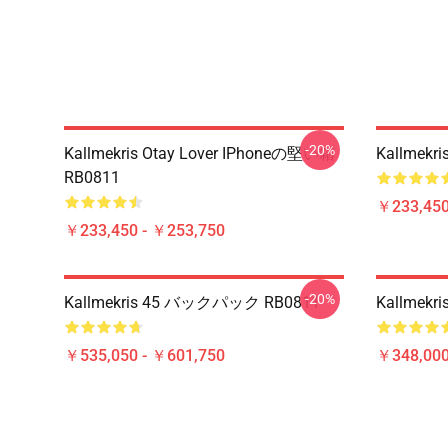
-20%
Kallmekris Otay Lover IPhoneの堅い箱
Kallmek
RB0811
￥233,450
￥233,450 - ￥253,750
-20%
Kallmekris 45 バックパック RB0811
Kallmek
￥535,050 - ￥601,750
￥348,000