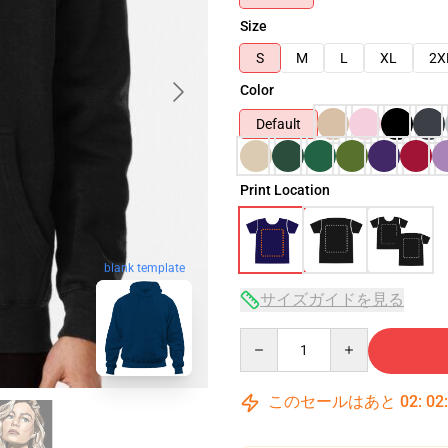
Size
S
M
L
XL
2X
Color
Default
Print Location
blank template
サイズガイドを見る
Quantity
このセールはあと
02
:
02