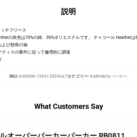
説明
トンリッチフリース
therの灰色は70%の綿、30%ポリエステルです。 チャコール Heather
および肋骨の袖
クティスの要件に従って倫理的に調達
ズ
SKU
:
KARRSK-15847-DEFAULT
カテゴリー
:
Kallmekrisパーカー
,
What Customers Say
kris 6 プルオーバーパーカーパーカー RB0811