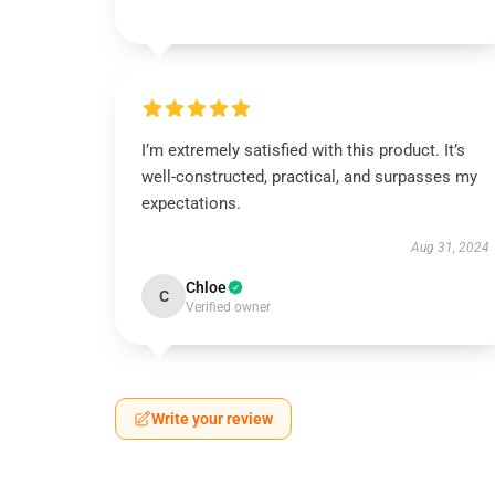
I’m extremely satisfied with this product. It’s
well-constructed, practical, and surpasses my
expectations.
Aug 31, 2024
Chloe
C
Verified owner
Write your review