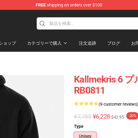
FREE
shipping on orders over $100
op
ショップ
カテゴリーで購入
注文追跡
ブログ
お
Kallmekri
RB0811
(9 customer reviews
¥7,785
¥6,228
-20%
$42.95
Type
Unisex