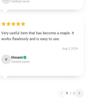
Verified owner
Very useful item that has become a staple. It
works flawlessly and is easy to use.
Aug 3, 2024
Vincent
V
Verified owner
1
/
2