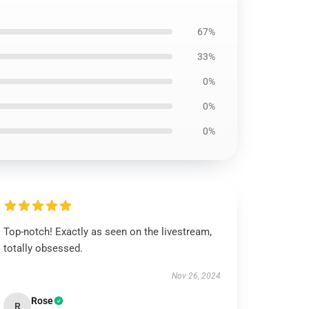
67%
33%
0%
0%
0%
Top-notch! Exactly as seen on the livestream,
totally obsessed.
Nov 26, 2024
Rose
R