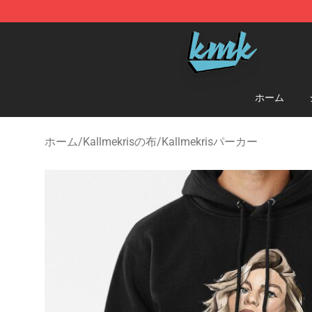
KallMeKris Store - Official KallMeKris Merchandise Sh
ホーム
ホーム
/
Kallmekrisの布
/
Kallmekrisパーカー