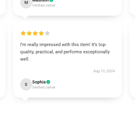
Madison
M
Verified owner
I’m really impressed with this item! It’s top-
quality, practical, and performs exceptionally
well.
Aug 10, 2024
Sophia
S
Verified owner