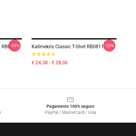
-20%
-20%
rt RB0811
Kallmekris Classic T-Shirt RB0811
€ 24,38 - € 28,06
Pagamento 100% seguro
o
PayPal / MasterCard / Visa