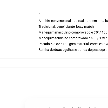
"
A t-shirt convencional habitual para em uma b
Tradicional, beneficiante, boxy match
Manequim masculino comprovado é 6'0" / 183 
Manequim feminino comprovado é 5'8" / 173 c
Pesado 5.3 oz / 180 gsm material, cores estáv
Bainha de duas agulhas e banda de pescoço p