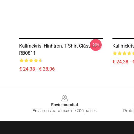
-20%
Kallmekris- Hinhtron. T-Shirt Clássico
Kallmekri
RB0811
€ 24,38 - 
€ 24,38 - € 28,06
Footer
Envio mundial
Enviamos para mais de 200 países
Prote