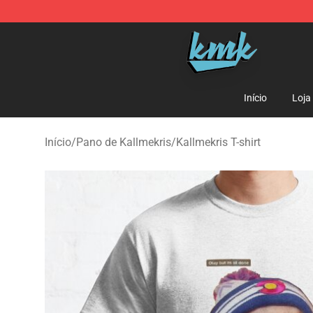
KallMeKris Store - Official KallMeKris Merchandise Sh
Início
Loja
Início
/
Pano de Kallmekris
/
Kallmekris T-shirt