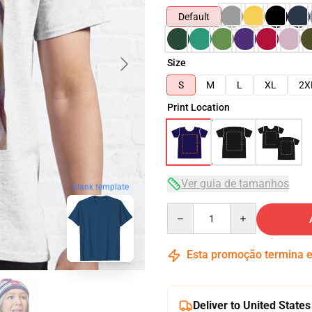
Default
Size
S
M
L
XL
2X
Print Location
Ver guia de tamanhos
blank template
Quantity
Esta promoção termina
Deliver to United States