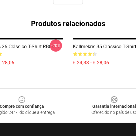
Produtos relacionados
-20%
s 26 Clássico T-Shirt RB0811
Kallmekris 35 Clássico T-Shi
€ 28,06
€ 24,38 - € 28,06
Compre com confiança
Garantia internacional
gido 24/7, do clique à entrega
Oferecido no país de us