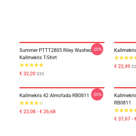
-20%
Summer PTTT2805 Riley Washed
Kallmekri
Kallmekris T-Shirt
€ 22,49
$2
€ 32,20
$35
-20%
Kallmekris 42 Almofada RB0811
Kallmekri
RB0811
€ 22,08 - € 26,68
€ 37,67 - 