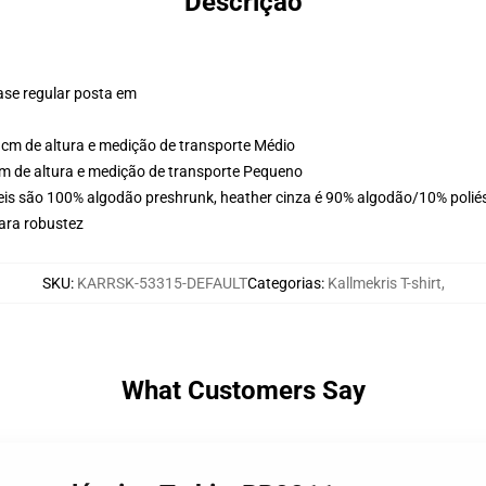
Descrição
ase regular posta em
cm de altura e medição de transporte Médio
m de altura e medição de transporte Pequeno
eis são 100% algodão preshrunk, heather cinza é 90% algodão/10% poliés
ara robustez
SKU
:
KARRSK-53315-DEFAULT
Categorias
:
Kallmekris T-shirt
,
What Customers Say