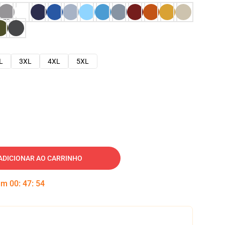
L
3XL
4XL
5XL
ADICIONAR AO CARRINHO
 em
00
:
47
:
53