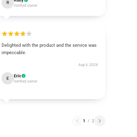
Ruby
R
Verified owner
Delighted with the product and the service was
impeccable.
Aug 6, 2024
Eric
E
Verified owner
1
/
2