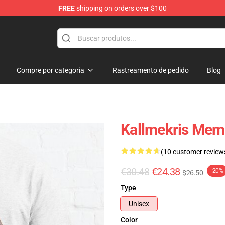
FREE
shipping on orders over $100
op
Compre por categoria
Rastreamento de pedido
Blog
Kallmekris Meme
(10 customer review
€30.48
€24.38
-20%
$26.50
Type
Unisex
Color