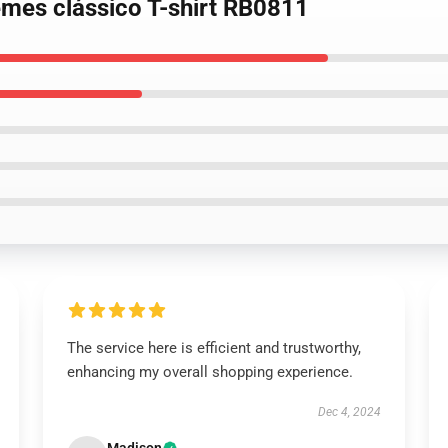
emes clássico T-shirt RB0811
The service here is efficient and trustworthy,
enhancing my overall shopping experience.
Dec 4, 2024