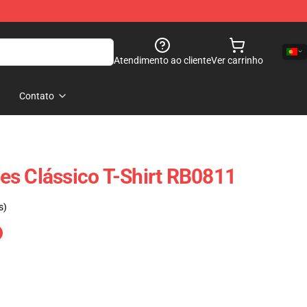
Atendimento ao cliente
Ver carrinho
Contato
s Clássico T-Shirt RB0811
s)