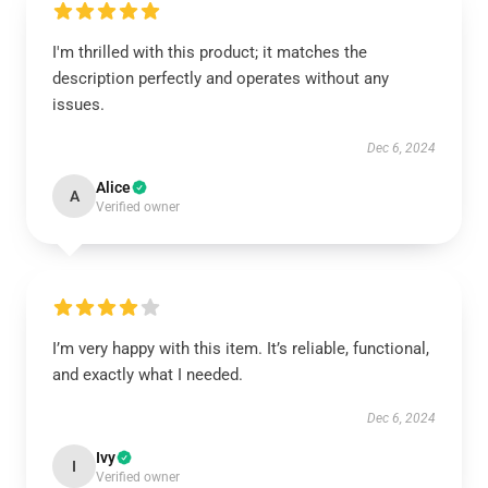
I'm thrilled with this product; it matches the
description perfectly and operates without any
issues.
Dec 6, 2024
Alice
A
Verified owner
I’m very happy with this item. It’s reliable, functional,
and exactly what I needed.
Dec 6, 2024
Ivy
I
Verified owner