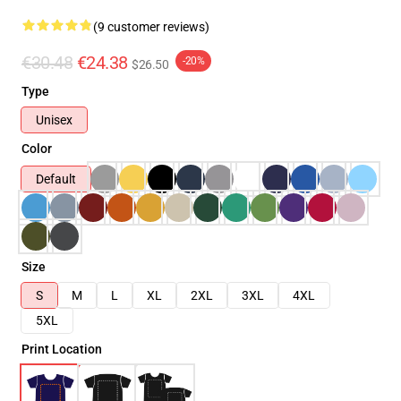
(9 customer reviews)
€30.48
€24.38
-20%
$26.50
Type
Unisex
Color
Default
Size
S
M
L
XL
2XL
3XL
4XL
5XL
Print Location