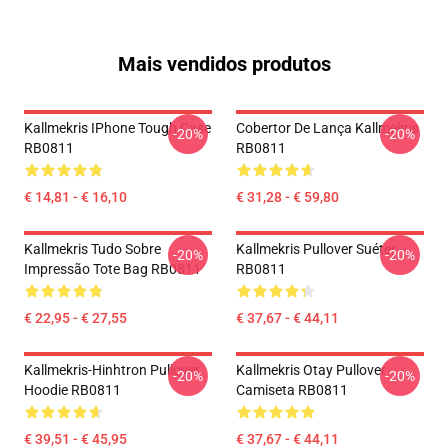
Mais vendidos produtos
Kallmekris IPhone Tough Case
Cobertor De Lança Kallmekris
-20%
-20%
RB0811
RB0811
€ 14,81 - € 16,10
€ 31,28 - € 59,80
Kallmekris Tudo Sobre
Kallmekris Pullover Suéter
-20%
-20%
Impressão Tote Bag RB0811
RB0811
€ 22,95 - € 27,55
€ 37,67 - € 44,11
Kallmekris-Hinhtron Pullover
Kallmekris Otay Pullover
-20%
-20%
Hoodie RB0811
Camiseta RB0811
€ 39,51 - € 45,95
€ 37,67 - € 44,11