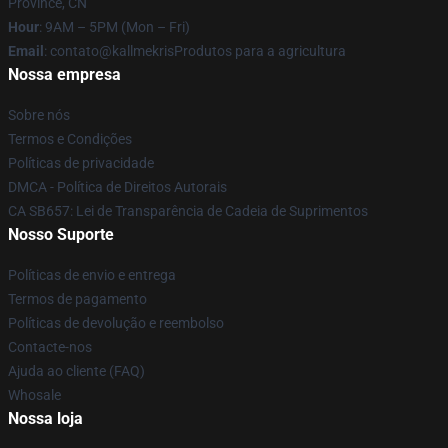
Province, CN
Hour
: 9AM – 5PM (Mon – Fri)
Email
: contato@kallmekrisProdutos para a agricultura
Nossa empresa
Sobre nós
Termos e Condições
Políticas de privacidade
DMCA - Política de Direitos Autorais
CA SB657: Lei de Transparência de Cadeia de Suprimentos
Nosso Suporte
Políticas de envio e entrega
Termos de pagamento
Políticas de devolução e reembolso
Contacte-nos
Ajuda ao cliente (FAQ)
Whosale
Nossa loja