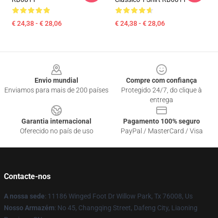
€ 24,38 - € 28,06
€ 24,38 - € 28,06
Footer
Envio mundial
Compre com confiança
Enviamos para mais de 200 países
Protegido 24/7, do clique à
entrega
Garantia internacional
Pagamento 100% seguro
Oferecido no país de uso
PayPal / MasterCard / Visa
Contacte-nos
A nossa sede
: 11186 Winged Foot Dr Willow Park, Tx 76008, Us
Nosso Armazém
: No 45, Changqing Street, Dafeng City, Liaoning