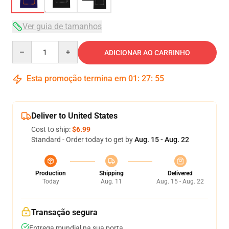
Ver guia de tamanhos
Quantity
ADICIONAR AO CARRINHO
Esta promoção termina em
01
:
27
:
54
Deliver to United States
Cost to ship:
$6.99
Standard - Order today to get by
Aug. 15 - Aug. 22
Production
Shipping
Delivered
Today
Aug. 11
Aug. 15 - Aug. 22
Transação segura
Entrega mundial na sua porta