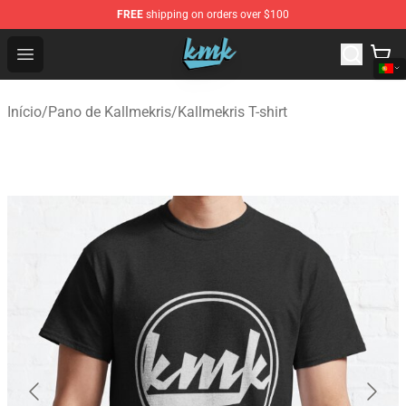
FREE
shipping on orders over $100
KallMeKris Store - Official KallMeKris Merchandise Shop
Open menu
Início
/
Pano de Kallmekris
/
Kallmekris T-shirt