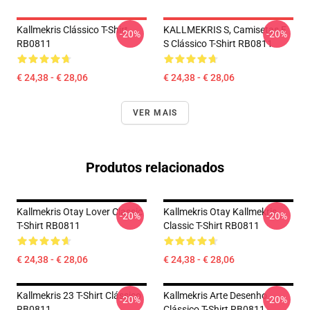
Kallmekris Clássico T-Shirt
KALLMEKRIS S, Camisetas E
-20%
-20%
RB0811
S Clássico T-Shirt RB0811
€ 24,38 - € 28,06
€ 24,38 - € 28,06
VER MAIS
Produtos relacionados
Kallmekris Otay Lover Classic
Kallmekris Otay Kallmekris
-20%
-20%
T-Shirt RB0811
Classic T-Shirt RB0811
€ 24,38 - € 28,06
€ 24,38 - € 28,06
Kallmekris 23 T-Shirt Clássico
Kallmekris Arte Desenho
-20%
-20%
RB0811
Clássico T-Shirt RB0811