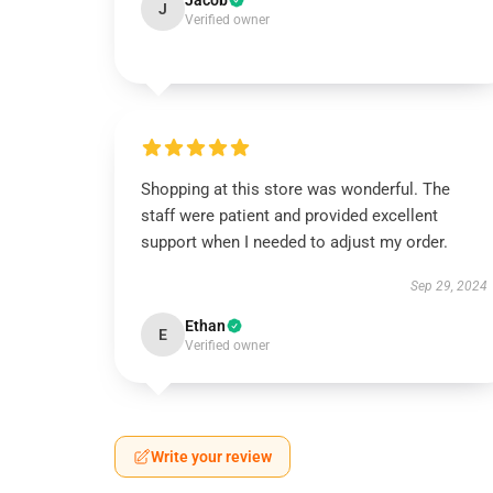
Jacob
J
Verified owner
Shopping at this store was wonderful. The
staff were patient and provided excellent
support when I needed to adjust my order.
Sep 29, 2024
Ethan
E
Verified owner
Write your review