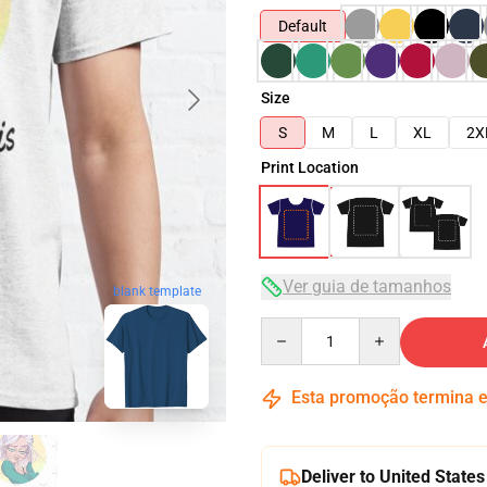
Default
Size
S
M
L
XL
2X
Print Location
Ver guia de tamanhos
blank template
Quantity
Esta promoção termina
Deliver to United States