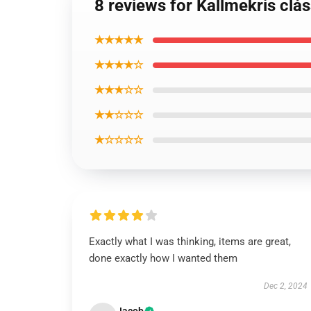
8 reviews for Kallmekris clá
★★★★★
★★★★☆
★★★☆☆
★★☆☆☆
★☆☆☆☆
Exactly what I was thinking, items are great,
done exactly how I wanted them
Dec 2, 2024