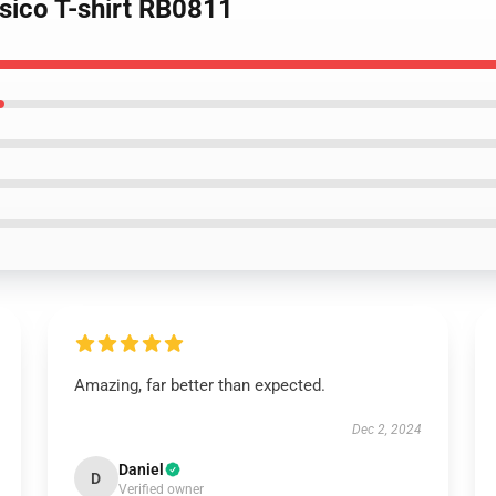
ssico T-shirt RB0811
Amazing, far better than expected.
Dec 2, 2024
Daniel
D
Verified owner