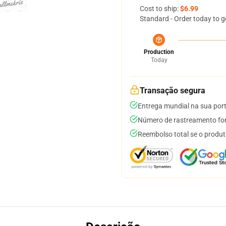
Cost to ship:
$6.99
Standard - Order today to g
Production
Today
Transação segura
Entrega mundial na sua por
Número de rastreamento for
Reembolso total se o produt