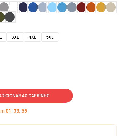
L
3XL
4XL
5XL
ADICIONAR AO CARRINHO
 em
01
:
33
:
54