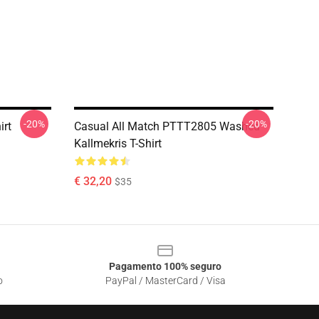
-20%
-20%
irt
Casual All Match PTTT2805 Washed
Kallmekris T-Shirt
€ 32,20
$35
Pagamento 100% seguro
o
PayPal / MasterCard / Visa