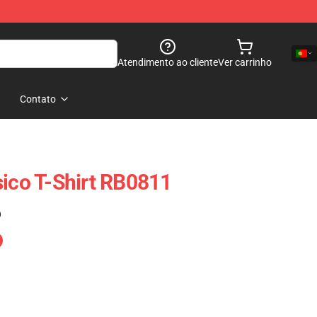
Atendimento ao cliente
Ver carrinho
Contato
sico T-Shirt RB0811
)