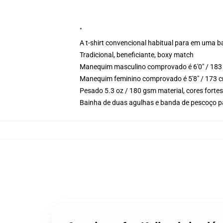
"
A t-shirt convencional habitual para em uma b
Tradicional, beneficiante, boxy match
Manequim masculino comprovado é 6'0" / 183 
Manequim feminino comprovado é 5'8" / 173 c
Pesado 5.3 oz / 180 gsm material, cores forte
Bainha de duas agulhas e banda de pescoço p