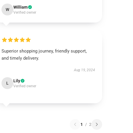
William
W
Verified owner
Superior shopping journey, friendly support,
and timely delivery.
Aug 19, 2024
Lily
L
Verified owner
1
/
2