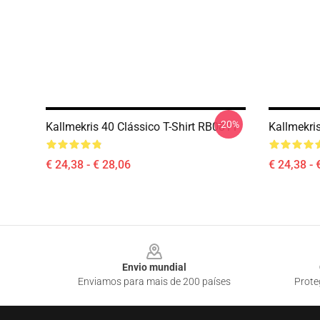
-20%
Kallmekris 40 Clássico T-Shirt RB0811
Kallmekri
€ 24,38 - € 28,06
€ 24,38 - 
Footer
Envio mundial
Enviamos para mais de 200 países
Prote