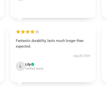
Fantastic durability, lasts much longer than
expected.
Aug 28, 2024
Lily
L
Verified owner