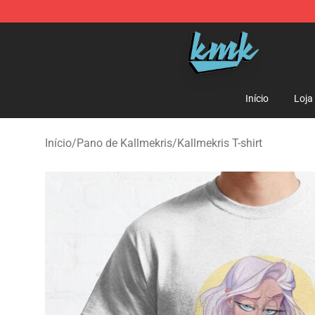
KallMeKris Store - Official KallMeKris Merchandise Sh
Início
Loja
Início
/
Pano de Kallmekris
/
Kallmekris T-shirt