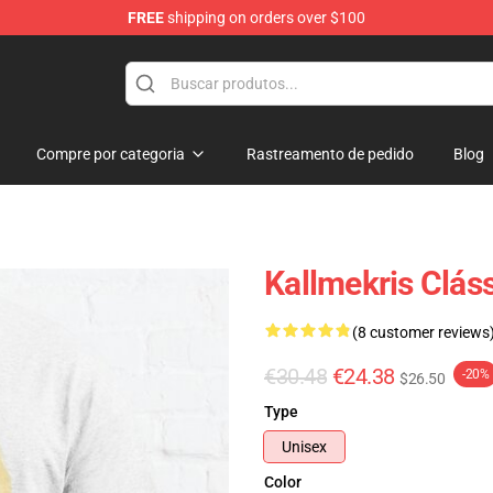
FREE
shipping on orders over $100
op
Compre por categoria
Rastreamento de pedido
Blog
Kallmekris Clás
(8 customer reviews
€30.48
€24.38
-20%
$26.50
Type
Unisex
Color