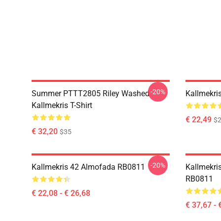
-20%
Summer PTTT2805 Riley Washed
Kallmekri
Kallmekris T-Shirt
€ 22,49
$2
€ 32,20
$35
-20%
Kallmekris 42 Almofada RB0811
Kallmekri
RB0811
€ 22,08 - € 26,68
€ 37,67 - 