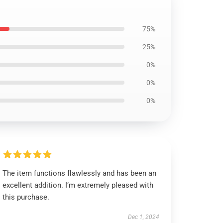
75%
25%
0%
0%
0%
The item functions flawlessly and has been an
excellent addition. I’m extremely pleased with
this purchase.
Dec 1, 2024