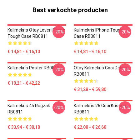
Best verkochte producten
Kallmekris Otay Lover IPhone
Kallmekris IPhone Tough
-20%
-20%
Tough Case RB0811
Case RB0811
€ 14,81 - € 16,10
€ 14,81 - € 16,10
Kallmekris Poster RB0811
Otay Kalmekris Gooi Deken
-20%
-20%
RB0811
€ 18,21 - € 42,22
€ 31,28 - € 59,80
Kallmekris 45 Rugzak
Kallmekris 26 Gooi Kussen
-20%
-20%
RB0811
RB0811
€ 33,94 - € 38,18
€ 22,08 - € 26,68