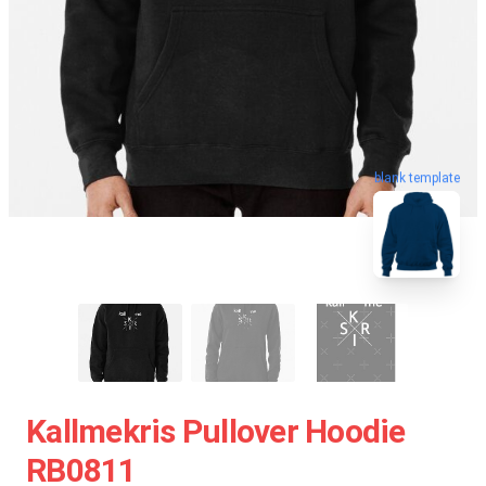
blank template
Kallmekris Pullover Hoodie
RB0811