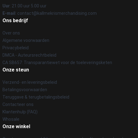
Uur
: 21.00 uur 5.00 uur
E-mail
: contact@kallmekrismerchandising.com
Ons bedrijf
Over ons
Algemene voorwaarden
Privacybeleid
DMCA - Auteursrechtbeleid
CA SB657: Transparantiewet voor de toeleveringsketen
Onze steun
Verzend- en leveringsbeleid
Betalingsvoorwaarden
Teruggave & terugbetalingsbeleid
Contacteer ons
Klantenhulp (FAQ)
Whosale
Onze winkel