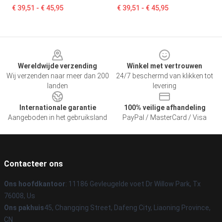
€ 39,51 - € 45,95
€ 39,51 - € 45,95
Footer
Wereldwijde verzending
Winkel met vertrouwen
Wij verzenden naar meer dan 200
24/7 beschermd van klikken tot
landen
levering
Internationale garantie
100% veilige afhandeling
Aangeboden in het gebruiksland
PayPal / MasterCard / Visa
Contacteer ons
Ons hoofdkantoor
: 11186 Gevleugelde voet Dr Willow Park, Tx
76008, Us
Ons pakhuis
45, Changqing Street, Dafeng City, Liaoning Province,
CN