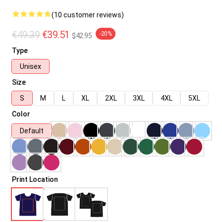
(10 customer reviews)
€49.39
€39.51
-20%
$42.95
Type
Unisex
Size
S
M
L
XL
2XL
3XL
4XL
5XL
Color
Default
Print Location