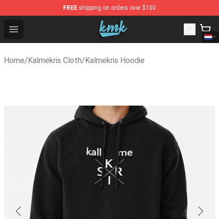
FREE
shipping on orders over $100
KallMeKris Store - Official KallMeKris Merchandise Shop
Open menu
Home
/
Kalmekris Cloth
/
Kalmekris Hoodie