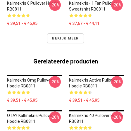
Kallmekris 6 Pullover Hoodie
Kallmekris - 1 Fan Pullover
-20%
-20%
RB0811
Sweatshirt RB0811
€ 39,51 - € 45,95
€ 37,67 - € 44,11
BEKIJK MEER
Gerelateerde producten
Kallmekris Omg Pullover
Kallmekris Active Pullover
-20%
-20%
Hoodie RB0811
Hoodie RB0811
€ 39,51 - € 45,95
€ 39,51 - € 45,95
OTAY Kallmekris Pullover
Kallmekris 40 Pullover Hoodie
-20%
-20%
Hoodie RB0811
RB0811