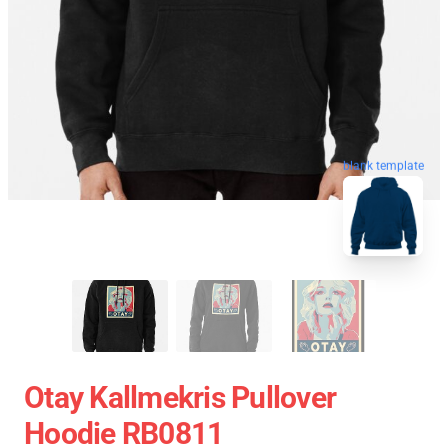
blank template
Otay Kallmekris Pullover
Hoodie RB0811