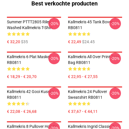
Best verkochte producten
Summer PTTT2805 Riley
Kallmekris 45 Tank Boven
-20%
-20%
Washed Kallmekris T-Shirt
RB0811
€ 32,20
$35
€ 22,49
$24.45
Kallmekris 6 Plat Masker
Kallmekris All Over Print Tote
-20%
-20%
RB0811
Bag RB0811
€ 18,29 - € 20,70
€ 22,95 - € 27,55
Kallmekris 42 Gooi Kussen
Kallmekris 24 Pullover
-20%
-20%
RB0811
Sweatshirt RB0811
€ 22,08 - € 26,68
€ 37,67 - € 44,11
Kallmekris 8 Pullover Hoodie
Kallmekris Ingrid Classic T-
-20%
-20%