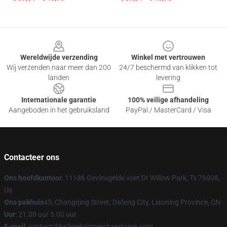
Footer
Wereldwijde verzending
Winkel met vertrouwen
Wij verzenden naar meer dan 200
24/7 beschermd van klikken tot
landen
levering
Internationale garantie
100% veilige afhandeling
Aangeboden in het gebruiksland
PayPal / MasterCard / Visa
Contacteer ons
Ons hoofdkantoor
: 11186 Gevleugelde voet Dr Willow Park, Tx 76008,
Us
Ons pakhuis
45, Changqing Street, Dafeng City, Liaoning Province, CN
Uur
: 21.00 uur 5.00 uur
E-mail
: contact@kallmekrismerchandising.com