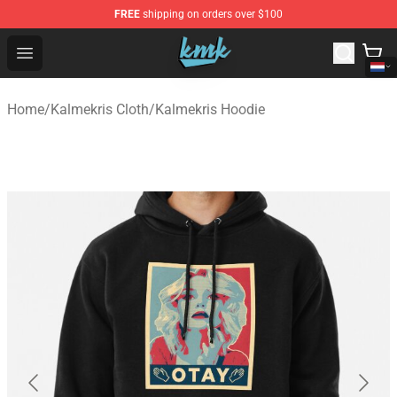
FREE
shipping on orders over $100
KallMeKris Store - Official KallMeKris Merchandise Shop
Open menu
Home
/
Kalmekris Cloth
/
Kalmekris Hoodie