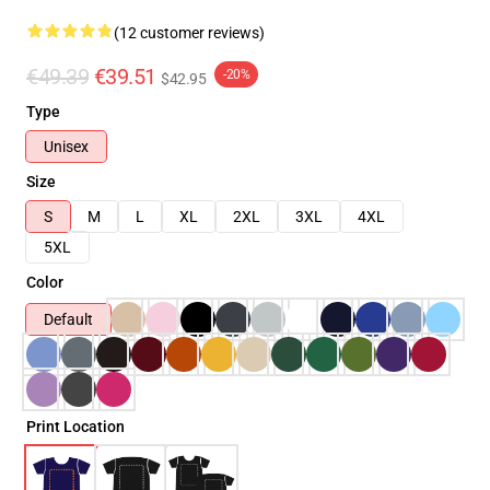
(12 customer reviews)
€49.39
€39.51
-20%
$42.95
Type
Unisex
Size
S
M
L
XL
2XL
3XL
4XL
5XL
Color
Default
Print Location