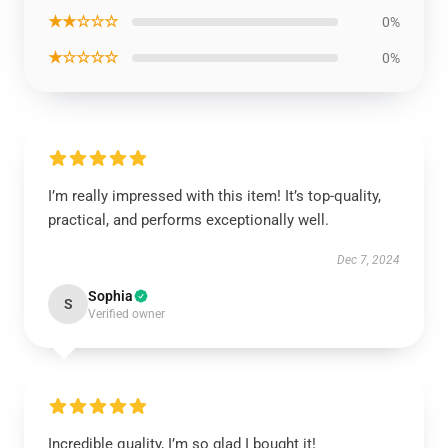
★★☆☆☆
0%
★☆☆☆☆
0%
I’m really impressed with this item! It’s top-quality,
practical, and performs exceptionally well.
Dec 7, 2024
Sophia
S
Verified owner
Incredible quality, I’m so glad I bought it!