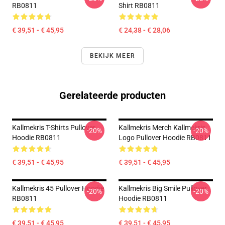
RB0811
Shirt RB0811
€ 39,51 - € 45,95
€ 24,38 - € 28,06
BEKIJK MEER
Gerelateerde producten
Kallmekris T-Shirts Pullover
Kallmekris Merch Kallmekris
-20%
-20%
Hoodie RB0811
Logo Pullover Hoodie RB0811
€ 39,51 - € 45,95
€ 39,51 - € 45,95
Kallmekris 45 Pullover Hoodie
Kallmekris Big Smile Pullover
-20%
-20%
RB0811
Hoodie RB0811
€ 39,51 - € 45,95
€ 39,51 - € 45,95