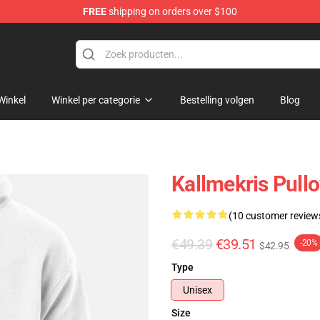
FREE
shipping on orders over $100
op
Winkel
Winkel per categorie
Bestelling volgen
Blog
Kallmekris Pull
(10 customer review
€49.39
€39.51
-20%
$42.95
Type
Unisex
Size