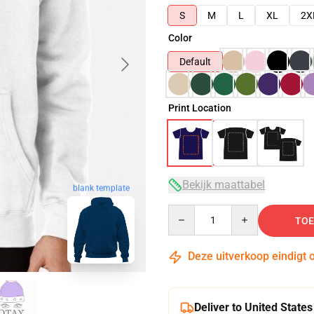
S
M
L
XL
2X
Color
Default
Print Location
Bekijk maattabel
blank template
Quantity
TOE
Deze uitverkoop eindigt 
Deliver to United States