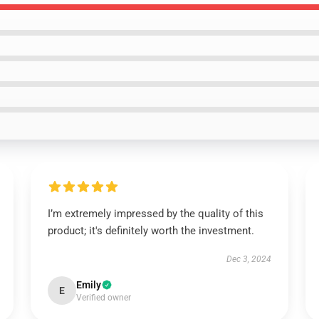
I’m extremely impressed by the quality of this
product; it's definitely worth the investment.
Dec 3, 2024
Emily
E
Verified owner