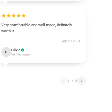
Very comfortable and well-made, definitely
worth it.
Aug 23, 2024
Olivia
O
Verified owner
1
/
2