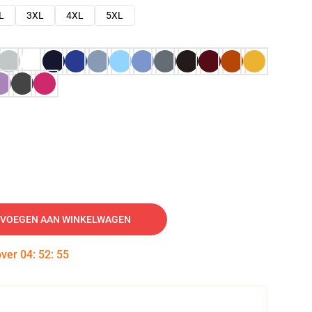
L
3XL
4XL
5XL
VOEGEN AAN WINKELWAGEN
over
04
:
52
:
54