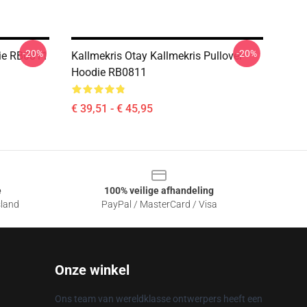
-20%
-20%
die RB0811
Kallmekris Otay Kallmekris Pullover
Hoodie RB0811
€ 39,51 - € 45,95
e
100% veilige afhandeling
sland
PayPal / MasterCard / Visa
Onze winkel
Ons team van wereldklasse ontwerpers heeft een