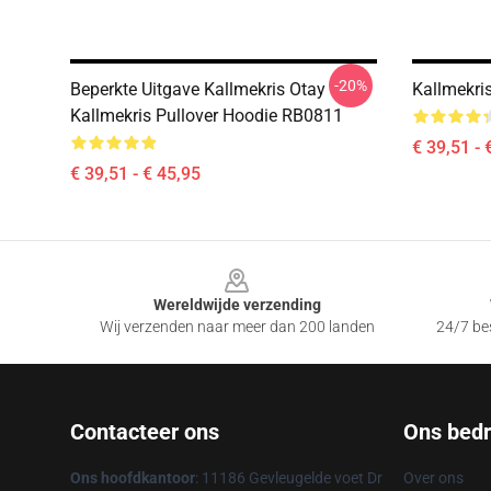
-20%
Beperkte Uitgave Kallmekris Otay
Kallmekri
Kallmekris Pullover Hoodie RB0811
€ 39,51 - 
€ 39,51 - € 45,95
Footer
Wereldwijde verzending
Wij verzenden naar meer dan 200 landen
24/7 bes
Contacteer ons
Ons bedri
Ons hoofdkantoor
: 11186 Gevleugelde voet Dr
Over ons