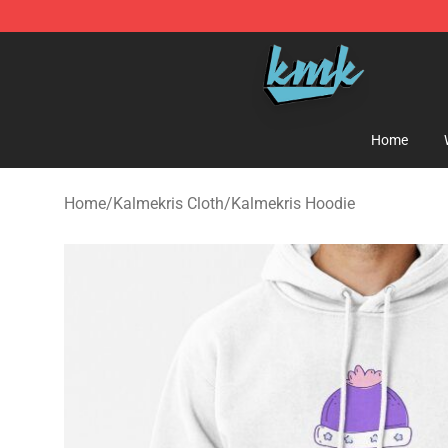
KallMeKris Store - Official KallMeKris Merchandise Sh
Home
Home
/
Kalmekris Cloth
/
Kalmekris Hoodie