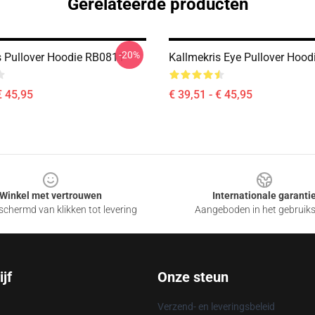
Gerelateerde producten
-20%
s Pullover Hoodie RB0811
Kallmekris Eye Pullover Hoo
€ 45,95
€ 39,51 - € 45,95
Winkel met vertrouwen
Internationale garanti
chermd van klikken tot levering
Aangeboden in het gebruik
jf
Onze steun
Verzend- en leveringsbeleid