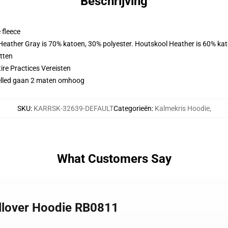
Beschrijving
 fleece
 Heather Gray is 70% katoen, 30% polyester. Houtskool Heather is 60% ka
tten
ire Practices Vereisten
evelled gaan 2 maten omhoog
SKU
:
KARRSK-32639-DEFAULT
Categorieën
:
Kalmekris Hoodie
,
What Customers Say
ullover Hoodie RB0811