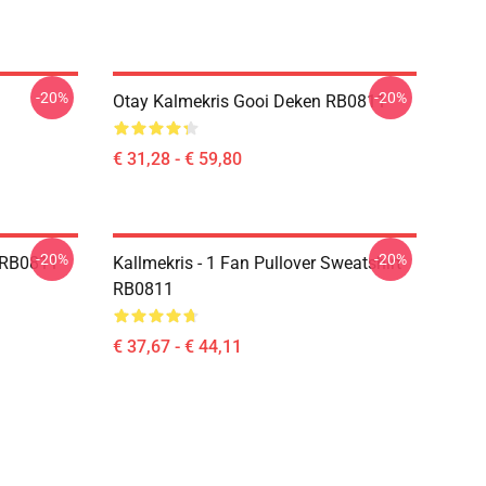
-20%
-20%
Otay Kalmekris Gooi Deken RB0811
€ 31,28 - € 59,80
-20%
-20%
e RB0811
Kallmekris - 1 Fan Pullover Sweatshirt
RB0811
€ 37,67 - € 44,11