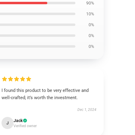
90%
10%
0%
0%
0%
I found this product to be very effective and
well-crafted; it’s worth the investment.
Dec 1, 2024
Jack
J
Verified owner