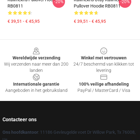
-20%
-20%
RB0811
Pullover Hoodie RB0811
€ 39,51 - € 45,95
€ 39,51 - € 45,95
Footer
Wereldwijde verzending
Winkel met vertrouwen
Wij verzenden naar meer dan 200
24/7 beschermd van klikken tot
landen
levering
Internationale garantie
100% veilige afhandeling
Aangeboden in het gebruiksland
PayPal / MasterCard / Visa
Contacteer ons
Ons hoofdkantoor
: 11186 Gevleugelde voet Dr Willow Park, Tx 76008,
Us