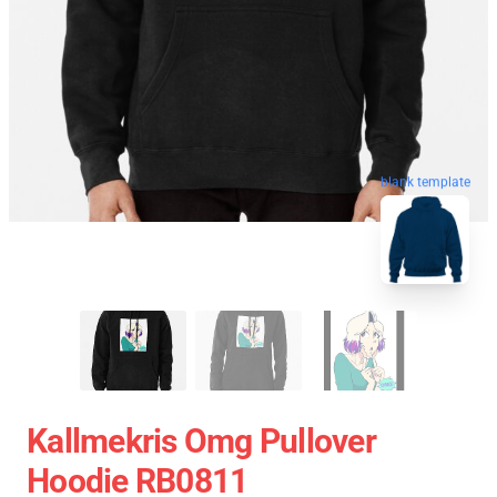
blank template
Kallmekris Omg Pullover
Hoodie RB0811