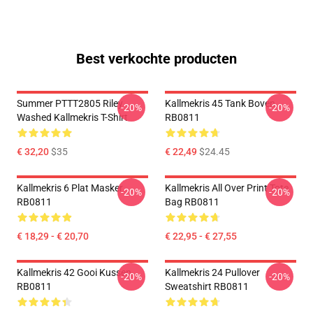
Best verkochte producten
Summer PTTT2805 Riley
Kallmekris 45 Tank Boven
-20%
-20%
Washed Kallmekris T-Shirt
RB0811
€ 32,20
$35
€ 22,49
$24.45
Kallmekris 6 Plat Masker
Kallmekris All Over Print Tote
-20%
-20%
RB0811
Bag RB0811
€ 18,29 - € 20,70
€ 22,95 - € 27,55
Kallmekris 42 Gooi Kussen
Kallmekris 24 Pullover
-20%
-20%
RB0811
Sweatshirt RB0811