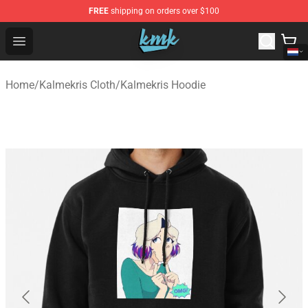
FREE
shipping on orders over $100
KallMeKris Store - Official KallMeKris Merchandise Shop
Open menu
Home
/
Kalmekris Cloth
/
Kalmekris Hoodie