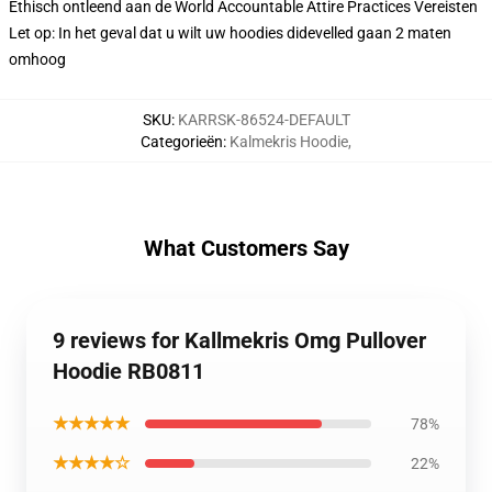
Ethisch ontleend aan de World Accountable Attire Practices Vereisten
Let op: In het geval dat u wilt uw hoodies didevelled gaan 2 maten
omhoog
SKU
:
KARRSK-86524-DEFAULT
Categorieën
:
Kalmekris Hoodie
,
What Customers Say
9 reviews for Kallmekris Omg Pullover
Hoodie RB0811
★★★★★
78%
★★★★☆
22%