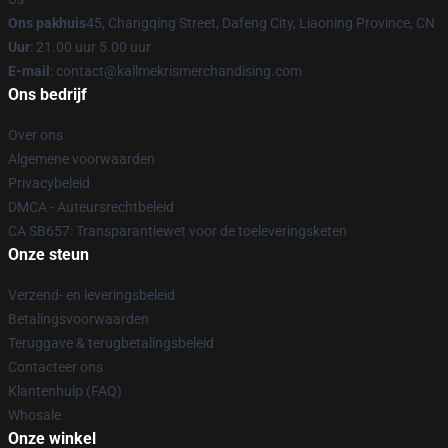
Ons pakhuis
45, Changqing Street, Dafeng City, Liaoning Province, CN
Uur
: 21.00 uur 5.00 uur
E-mail
: contact@kallmekrismerchandising.com
Ons bedrijf
Over ons
Algemene voorwaarden
Privacybeleid
DMCA - Auteursrechtbeleid
CA SB657: Transparantiewet voor de toeleveringsketen
Onze steun
Verzend- en leveringsbeleid
Betalingsvoorwaarden
Teruggave & terugbetalingsbeleid
Contacteer ons
Klantenhulp (FAQ)
Whosale
Onze winkel