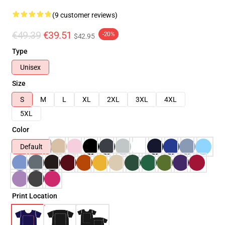
(9 customer reviews)
€49.39
€39.51
-20%
$42.95
Type
Unisex
Size
S
M
L
XL
2XL
3XL
4XL
5XL
Color
Default
Print Location