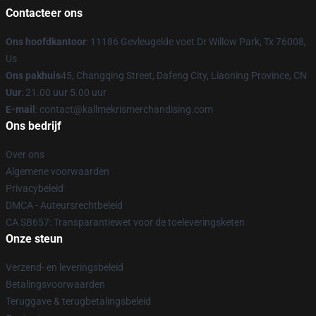
Contacteer ons
Ons hoofdkantoor
: 11186 Gevleugelde voet Dr Willow Park, Tx 76008,
Us
Ons pakhuis
45, Changqing Street, Dafeng City, Liaoning Province, CN
Uur
: 21.00 uur 5.00 uur
E-mail
: contact@kallmekrismerchandising.com
Ons bedrijf
Over ons
Algemene voorwaarden
Privacybeleid
DMCA - Auteursrechtbeleid
CA SB657: Transparantiewet voor de toeleveringsketen
Onze steun
Verzend- en leveringsbeleid
Betalingsvoorwaarden
Teruggave & terugbetalingsbeleid