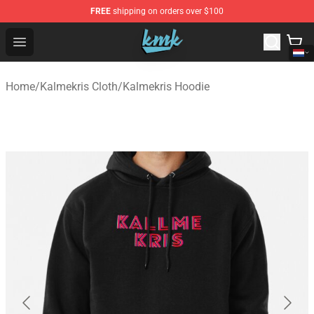
FREE
shipping on orders over $100
KallMeKris Store - Official KallMeKris Merchandise Shop
Open menu
Home
/
Kalmekris Cloth
/
Kalmekris Hoodie