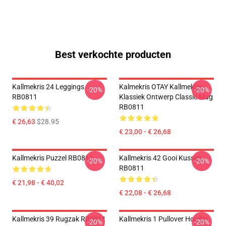
Best verkochte producten
Kallmekris 24 Leggings
Kalmekris OTAY Kallmekris
-20%
-20%
RB0811
Klassiek Ontwerp Classic Mug
RB0811
€ 26,63
$28.95
€ 23,00 - € 26,68
Kallmekris Puzzel RB0811
Kallmekris 42 Gooi Kussen
-20%
-20%
RB0811
€ 21,98 - € 40,02
€ 22,08 - € 26,68
Kallmekris 39 Rugzak RB0811
Kallmekris 1 Pullover Hoodie
-20%
-20%