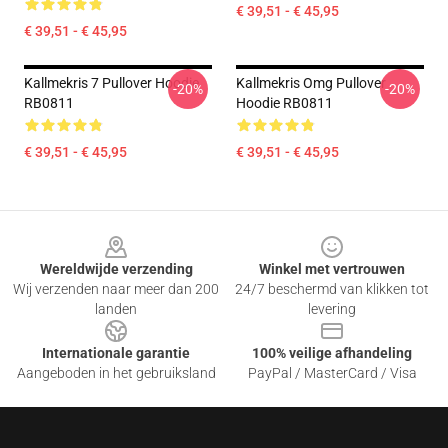
€ 39,51 - € 45,95
€ 39,51 - € 45,95
Kallmekris 7 Pullover Hoodie
Kallmekris Omg Pullover
-20%
-20%
RB0811
Hoodie RB0811
€ 39,51 - € 45,95
€ 39,51 - € 45,95
Footer
Wereldwijde verzending
Winkel met vertrouwen
Wij verzenden naar meer dan 200
24/7 beschermd van klikken tot
landen
levering
Internationale garantie
100% veilige afhandeling
Aangeboden in het gebruiksland
PayPal / MasterCard / Visa