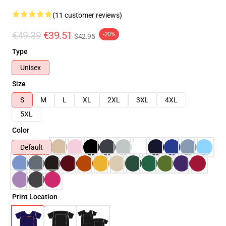
(11 customer reviews)
€49.39
€39.51
-20%
$42.95
Type
Unisex
Size
S
M
L
XL
2XL
3XL
4XL
5XL
Color
Default
Print Location