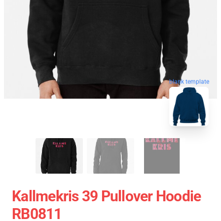
blank template
Kallmekris 39 Pullover Hoodie
RB0811