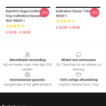
Beperkte Uitgave Kallmekris
Kallmekris Classic T-Shirt
-20%
-20%
Otay Kallmekris Klassieke T-
RB0811
Shirt RB0811
€ 24,38 - € 28,06
€ 24,38 - € 28,06
Footer
Wereldwijde verzending
Winkel met vertrouwen
Wij verzenden naar meer dan 200
24/7 beschermd van klikken tot
landen
levering
Internationale garantie
100% veilige afhandeling
Aangeboden in het gebruiksland
PayPal / MasterCard / Visa