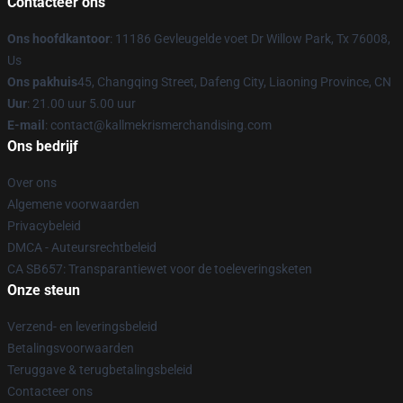
Contacteer ons
Ons hoofdkantoor
: 11186 Gevleugelde voet Dr Willow Park, Tx 76008,
Us
Ons pakhuis
45, Changqing Street, Dafeng City, Liaoning Province, CN
Uur
: 21.00 uur 5.00 uur
E-mail
: contact@kallmekrismerchandising.com
Ons bedrijf
Over ons
Algemene voorwaarden
Privacybeleid
DMCA - Auteursrechtbeleid
CA SB657: Transparantiewet voor de toeleveringsketen
Onze steun
Verzend- en leveringsbeleid
Betalingsvoorwaarden
Teruggave & terugbetalingsbeleid
Contacteer ons