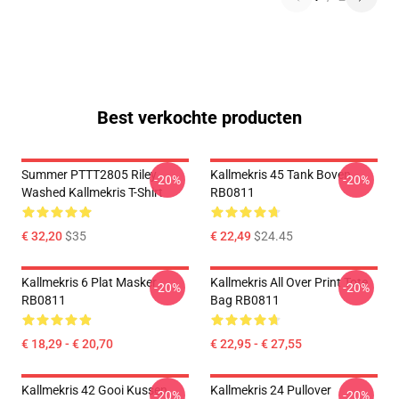
Best verkochte producten
Summer PTTT2805 Riley
Kallmekris 45 Tank Boven
-20%
-20%
Washed Kallmekris T-Shirt
RB0811
€ 32,20
$35
€ 22,49
$24.45
Kallmekris 6 Plat Masker
Kallmekris All Over Print Tote
-20%
-20%
RB0811
Bag RB0811
€ 18,29 - € 20,70
€ 22,95 - € 27,55
Kallmekris 42 Gooi Kussen
Kallmekris 24 Pullover
-20%
-20%