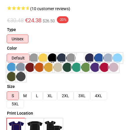
(10 customer reviews)
€30.48
€24.38
-20%
$26.50
Type
Unisex
Color
Default
Size
S
M
L
XL
2XL
3XL
4XL
5XL
Print Location