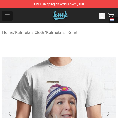
FREE
shipping on orders over $100
KallMeKris Store - Official KallMeKris Merchandise Shop
Open menu
Home
/
Kalmekris Cloth
/
Kalmekris T-Shirt