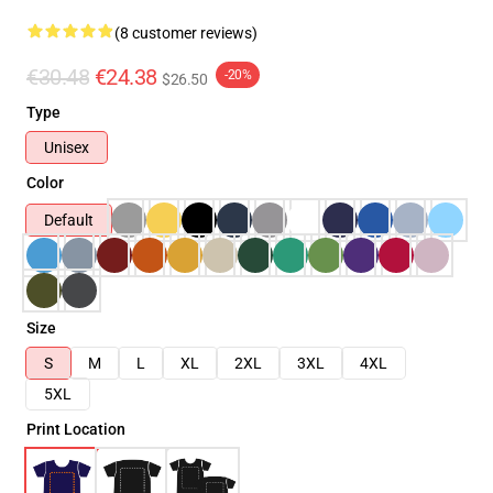
(8 customer reviews)
€30.48
€24.38
-20%
$26.50
Type
Unisex
Color
Default
Size
S
M
L
XL
2XL
3XL
4XL
5XL
Print Location