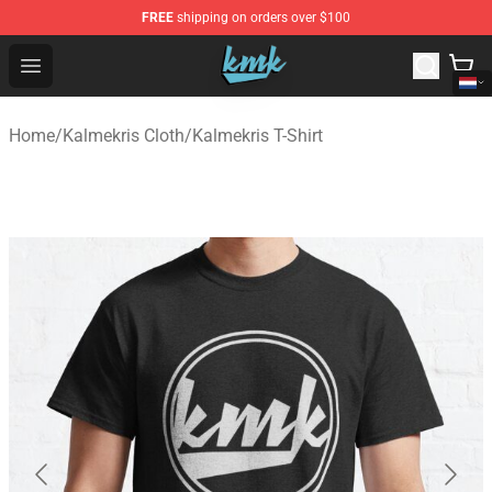
FREE
shipping on orders over $100
KallMeKris Store - Official KallMeKris Merchandise Shop
Open menu
Home
/
Kalmekris Cloth
/
Kalmekris T-Shirt