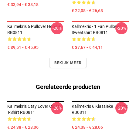
€ 33,94 - € 38,18
€ 22,08 - € 26,68
Kallmekris 6 Pullover Hoodie
Kallmekris - 1 Fan Pullover
-20%
-20%
RB0811
Sweatshirt RB0811
€ 39,51 - € 45,95
€ 37,67 - € 44,11
BEKIJK MEER
Gerelateerde producten
Kallmekris Otay Lover Classic
Kallmekris 6 Klassieke T-Shirts
-20%
-20%
T-Shirt RB0811
RB0811
€ 24,38 - € 28,06
€ 24,38 - € 28,06