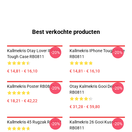
Best verkochte producten
Kallmekris Otay Lover IPhone
Kallmekris IPhone Tough Case
-20%
-20%
Tough Case RB0811
RB0811
€ 14,81 - € 16,10
€ 14,81 - € 16,10
Kallmekris Poster RB0811
Otay Kalmekris Gooi Deken
-20%
-20%
RB0811
€ 18,21 - € 42,22
€ 31,28 - € 59,80
Kallmekris 45 Rugzak RB0811
Kallmekris 26 Gooi Kussen
-20%
-20%
RB0811