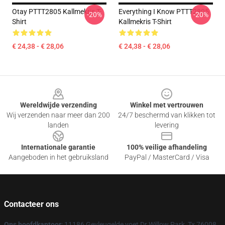
Otay PTTT2805 Kallmekris T-
Everything I Know PTTT2805
-20%
-20%
Shirt
Kallmekris T-Shirt
€ 24,38 - € 28,06
€ 24,38 - € 28,06
Footer
Wereldwijde verzending
Winkel met vertrouwen
Wij verzenden naar meer dan 200
24/7 beschermd van klikken tot
landen
levering
Internationale garantie
100% veilige afhandeling
Aangeboden in het gebruiksland
PayPal / MasterCard / Visa
Contacteer ons
Ons hoofdkantoor
: 11186 Gevleugelde voet Dr Willow Park, Tx 76008,