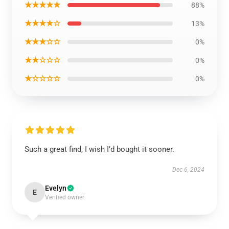
★★★★★
88%
★★★★☆
13%
★★★☆☆
0%
★★☆☆☆
0%
★☆☆☆☆
0%
Such a great find, I wish I’d bought it sooner.
Dec 6, 2024
Evelyn
E
Verified owner