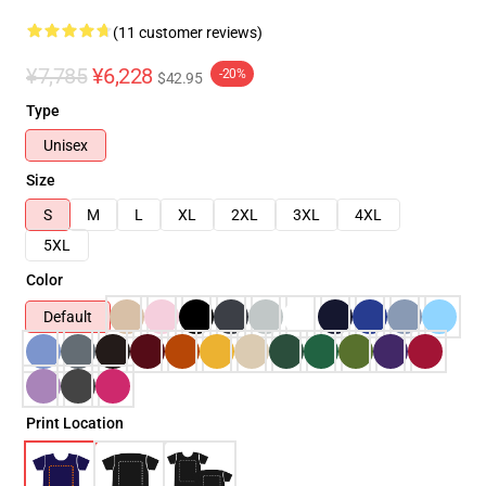
(11 customer reviews)
¥7,785
¥6,228
-20%
$42.95
Type
Unisex
Size
S
M
L
XL
2XL
3XL
4XL
5XL
Color
Default
Print Location