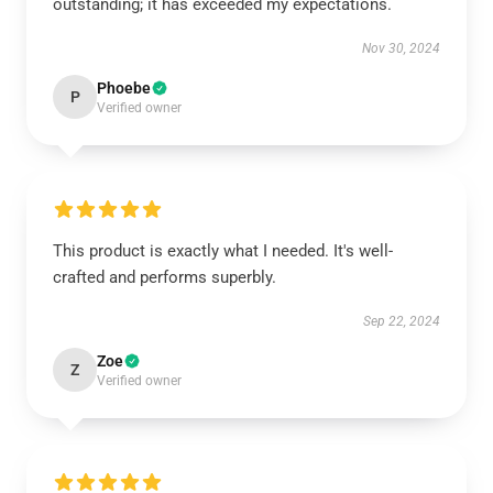
outstanding; it has exceeded my expectations.
Nov 30, 2024
Phoebe
P
Verified owner
This product is exactly what I needed. It's well-
crafted and performs superbly.
Sep 22, 2024
Zoe
Z
Verified owner