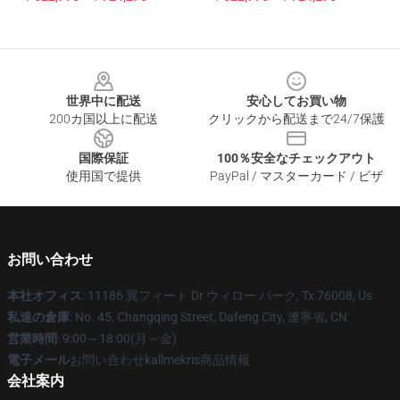
Footer
世界中に配送
安心してお買い物
200カ国以上に配送
クリックから配送まで24/7保護
国際保証
100％安全なチェックアウト
使用国で提供
PayPal / マスターカード / ビザ
お問い合わせ
本社オフィス
: 11186 翼フィート Dr ウィロー パーク, Tx 76008, Us
私達の倉庫
: No. 45, Changqing Street, Dafeng City, 遼寧省, CN
営業時間
: 9:00～18:00(月～金)
電子メール
お問い合わせkallmekris商品情報
会社案内