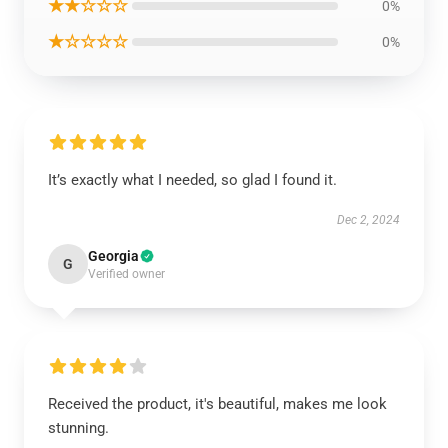
★★☆☆☆
0%
★☆☆☆☆
0%
It’s exactly what I needed, so glad I found it.
Dec 2, 2024
Georgia
G
Verified owner
Received the product, it's beautiful, makes me look
stunning.