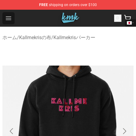
FREE
shipping on orders over $100
KallMeKris Store - Official KallMeKris Merchandise Shop
Open menu
ホーム
/
Kallmekrisの布
/
Kallmekrisパーカー