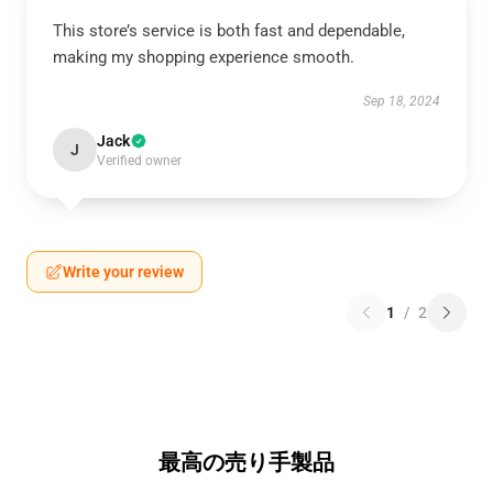
This store’s service is both fast and dependable,
making my shopping experience smooth.
Sep 18, 2024
Jack
J
Verified owner
Write your review
1
/
2
最高の売り手製品