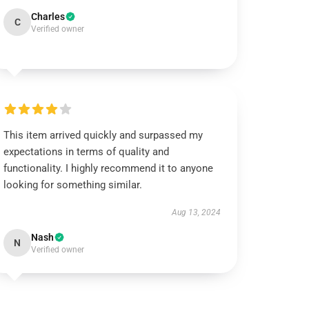
Charles
C
Verified owner
This item arrived quickly and surpassed my
expectations in terms of quality and
functionality. I highly recommend it to anyone
looking for something similar.
Aug 13, 2024
Nash
N
Verified owner