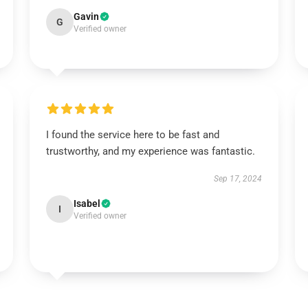
Gavin
G
Verified owner
I found the service here to be fast and
trustworthy, and my experience was fantastic.
Sep 17, 2024
Isabel
I
Verified owner