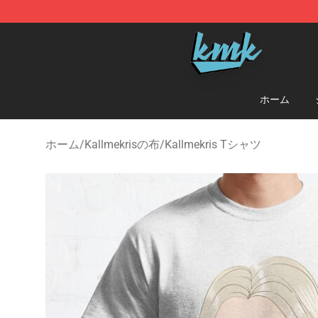
KallMeKris Store - Official KallMeKris Merchandise Sh
ホーム
ホーム
/
Kallmekrisの布
/
Kallmekris Tシャツ