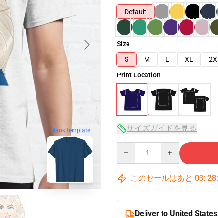
Default
Size
S
M
L
XL
2X
Print Location
サイズガイドを見る
blank template
Quantity
このセールはあと
03
:
28
Deliver to United States