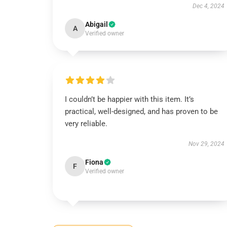
Dec 4, 2024
Abigail
A
Verified owner
I couldn’t be happier with this item. It’s
practical, well-designed, and has proven to be
very reliable.
Nov 29, 2024
Fiona
F
Verified owner