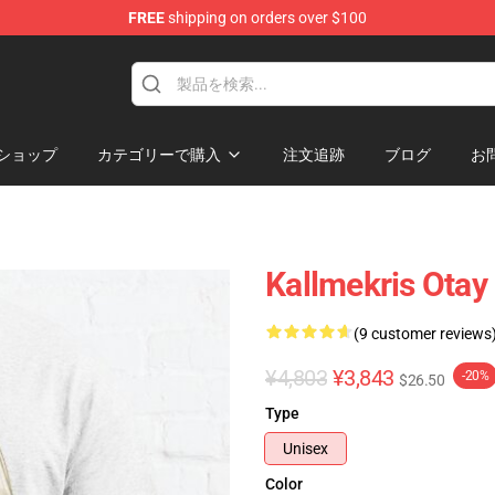
FREE
shipping on orders over $100
op
ショップ
カテゴリーで購入
注文追跡
ブログ
お
Kallmekris O
(9 customer reviews
¥4,803
¥3,843
-20%
$26.50
Type
Unisex
Color