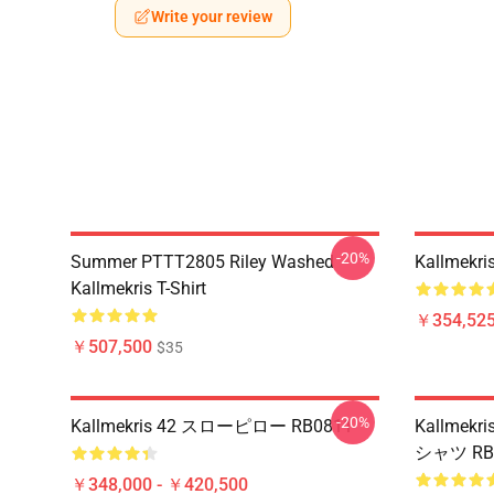
Write your review
-20%
Summer PTTT2805 Riley Washed
Kallmek
Kallmekris T-Shirt
￥354,52
￥507,500
$35
-20%
Kallmekris 42 スローピロー RB0811
Kallme
シャツ RB
￥348,000 - ￥420,500