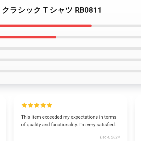
s otay クラシック T シャツ RB0811
This item exceeded my expectations in terms
of quality and functionality. I’m very satisfied.
Dec 4, 2024