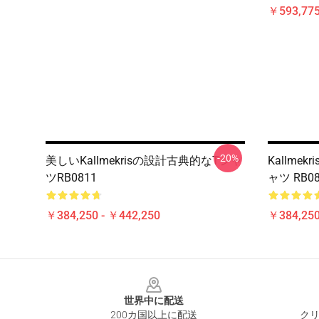
￥593,775
-20%
美しいKallmekrisの設計古典的なTシャ
Kallmek
ツRB0811
ャツ RB08
￥384,250 - ￥442,250
￥384,250
Footer
世界中に配送
200カ国以上に配送
クリ