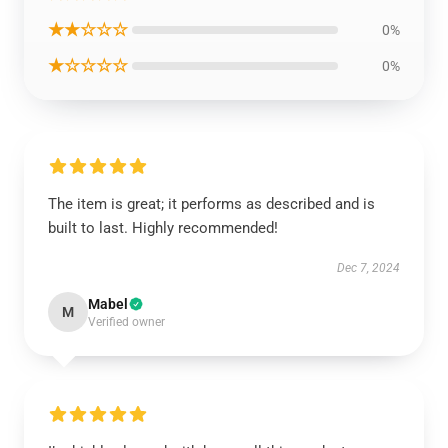
★★☆☆☆
0%
★☆☆☆☆
0%
The item is great; it performs as described and is
built to last. Highly recommended!
Dec 7, 2024
Mabel
M
Verified owner