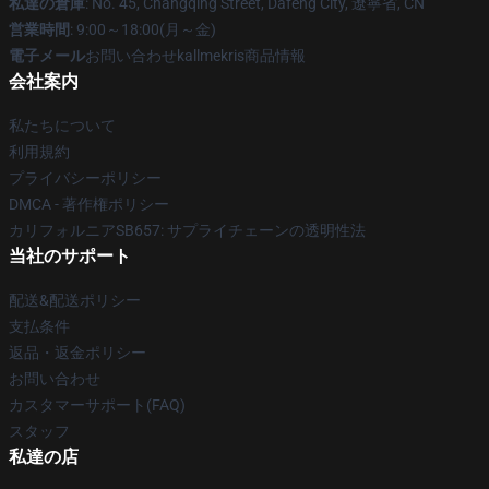
私達の倉庫
: No. 45, Changqing Street, Dafeng City, 遼寧省, CN
営業時間
: 9:00～18:00(月～金)
電子メール
お問い合わせkallmekris商品情報
会社案内
私たちについて
利用規約
プライバシーポリシー
DMCA - 著作権ポリシー
カリフォルニアSB657: サプライチェーンの透明性法
当社のサポート
配送&配送ポリシー
支払条件
返品・返金ポリシー
お問い合わせ
カスタマーサポート(FAQ)
スタッフ
私達の店