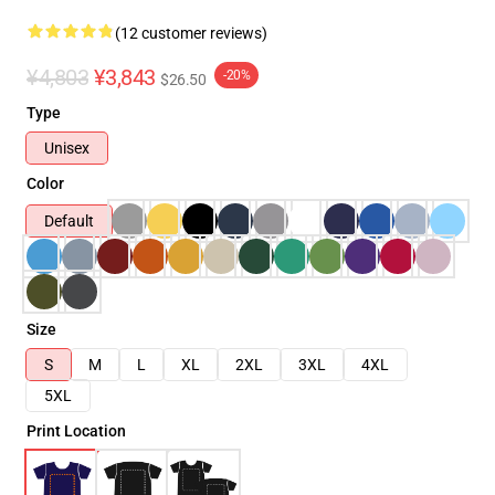
(12 customer reviews)
¥4,803
¥3,843
-20%
$26.50
Type
Unisex
Color
Default
Size
S
M
L
XL
2XL
3XL
4XL
5XL
Print Location