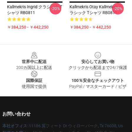
Kallmekris Ingrid クラシック T
Kallmekris Otay Kallmekris ク
-20%
-20%
シャツ RB0811
ラシック Tシャツ RB0811
￥384,250 - ￥442,250
￥384,250 - ￥442,250
Footer
世界中に配送
安心してお買い物
200カ国以上に配送
クリックから配送まで24/7保護
国際保証
100％安全なチェックアウト
使用国で提供
PayPal / マスターカード / ビザ
お問い合わせ
本社オフィス
: 11186 翼フィート Dr ウィロー パーク, Tx 76008, Us