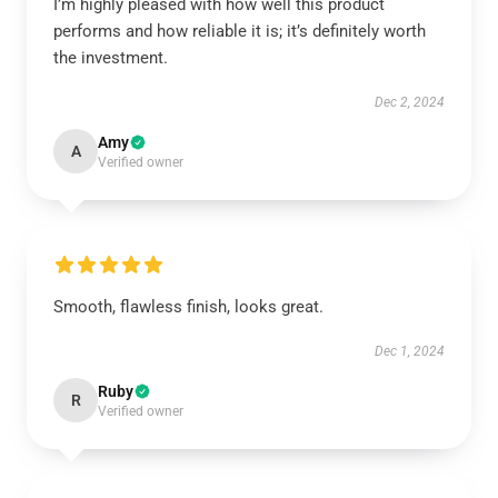
I’m highly pleased with how well this product
performs and how reliable it is; it’s definitely worth
the investment.
Dec 2, 2024
Amy
A
Verified owner
Smooth, flawless finish, looks great.
Dec 1, 2024
Ruby
R
Verified owner