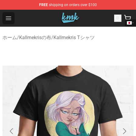
FREE
shipping on orders over $100
KallMeKris Store - Official KallMeKris Merchandise Shop
Open menu
ホーム
/
Kallmekrisの布
/
Kallmekris Tシャツ