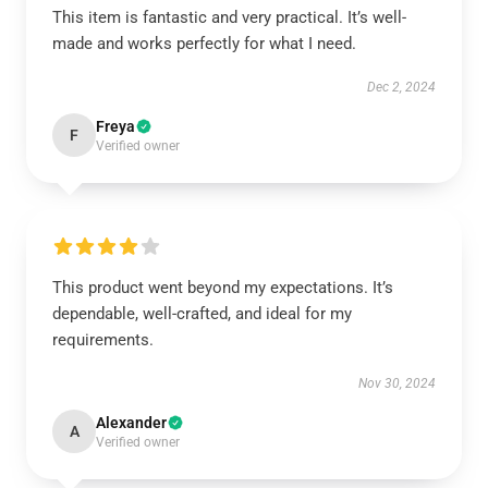
This item is fantastic and very practical. It’s well-
made and works perfectly for what I need.
Dec 2, 2024
Freya
F
Verified owner
This product went beyond my expectations. It’s
dependable, well-crafted, and ideal for my
requirements.
Nov 30, 2024
Alexander
A
Verified owner