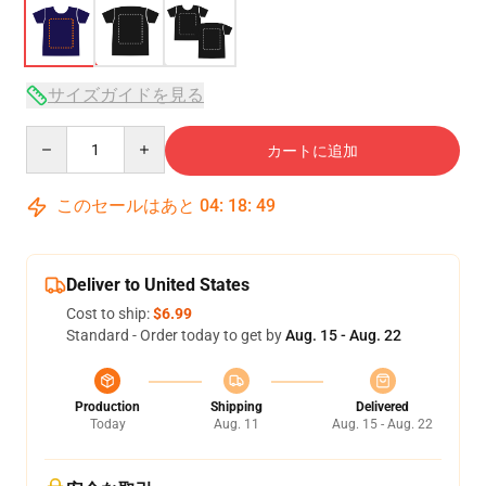
サイズガイドを見る
Quantity
カートに追加
このセールはあと
04
:
18
:
48
Deliver to United States
Cost to ship:
$6.99
Standard - Order today to get by
Aug. 15 - Aug. 22
Production
Shipping
Delivered
Today
Aug. 11
Aug. 15 - Aug. 22