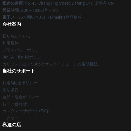
私達の倉庫
: No. 45, Changqing Street, Dafeng City, 遼寧省, CN
営業時間
: 9:00～18:00(月～金)
電子メール
お問い合わせkallmekris商品情報
会社案内
私たちについて
利用規約
プライバシーポリシー
DMCA - 著作権ポリシー
カリフォルニアSB657: サプライチェーンの透明性法
当社のサポート
配送&配送ポリシー
支払条件
返品・返金ポリシー
お問い合わせ
カスタマーサポート(FAQ)
スタッフ
私達の店