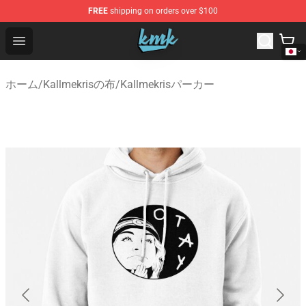
FREE
shipping on orders over $100
KallMeKris Store - Official KallMeKris Merchandise Shop
Open menu
ホーム
/
Kallmekrisの布
/
Kallmekrisパーカー