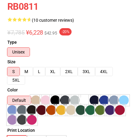
RB0811
(10 customer reviews)
¥7,785
¥6,228
-20%
$42.95
Type
Unisex
Size
S
M
L
XL
2XL
3XL
4XL
5XL
Color
Default
Print Location