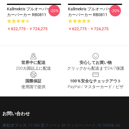
Kallmekris プルオーバーパー
Kallmekris プルオーバーパー
-20%
-20%
カーパーカー RB0811
カーパーカー RB0811
￥622,775 - ￥724,275
￥622,775 - ￥724,275
Footer
世界中に配送
安心してお買い物
200カ国以上に配送
クリックから配送まで24/7保護
国際保証
100％安全なチェックアウト
使用国で提供
PayPal / マスターカード / ビザ
お問い合わせ
本社オフィス
: 11186 翼フィート Dr ウィロー パーク, Tx 76008, Us