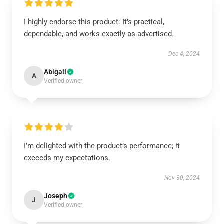
I highly endorse this product. It’s practical,
dependable, and works exactly as advertised.
Dec 4, 2024
Abigail
A
Verified owner
I’m delighted with the product’s performance; it
exceeds my expectations.
Nov 30, 2024
Joseph
J
Verified owner