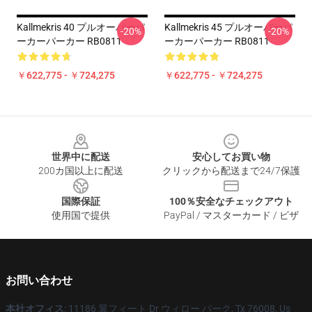
Kallmekris 40 プルオーバーパ
Kallmekris 45 プルオーバーパ
-20%
-20%
ーカーパーカー RB0811
ーカーパーカー RB0811
￥622,775 - ￥724,275
￥622,775 - ￥724,275
Footer
世界中に配送
安心してお買い物
200カ国以上に配送
クリックから配送まで24/7保護
国際保証
100％安全なチェックアウト
使用国で提供
PayPal / マスターカード / ビザ
お問い合わせ
本社オフィス
: 11186 翼フィート Dr ウィロー パーク, Tx 76008, Us