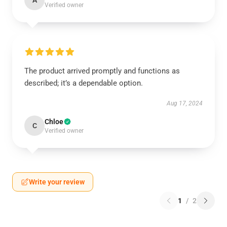
A
Verified owner
The product arrived promptly and functions as
described; it’s a dependable option.
Aug 17, 2024
Chloe
C
Verified owner
Write your review
1
/
2