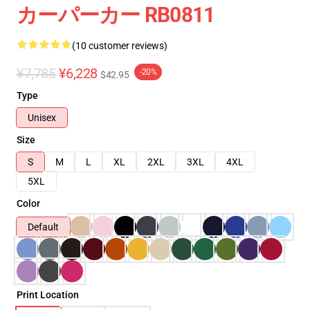
カーパーカー RB0811
(10 customer reviews)
¥7,785
¥6,228
-20%
$42.95
Type
Unisex
Size
S
M
L
XL
2XL
3XL
4XL
5XL
Color
Default
Print Location