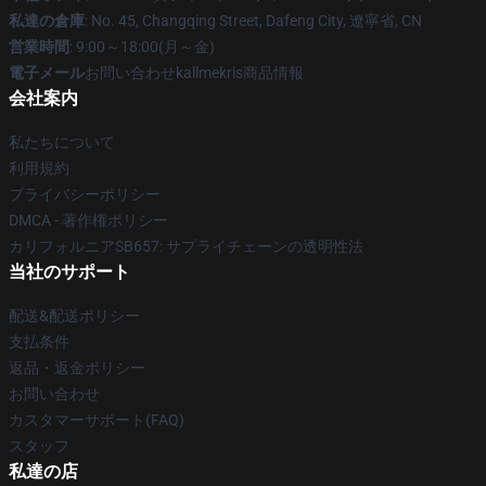
私達の倉庫
: No. 45, Changqing Street, Dafeng City, 遼寧省, CN
営業時間
: 9:00～18:00(月～金)
電子メール
お問い合わせkallmekris商品情報
会社案内
私たちについて
利用規約
プライバシーポリシー
DMCA - 著作権ポリシー
カリフォルニアSB657: サプライチェーンの透明性法
当社のサポート
配送&配送ポリシー
支払条件
返品・返金ポリシー
お問い合わせ
カスタマーサポート(FAQ)
スタッフ
私達の店