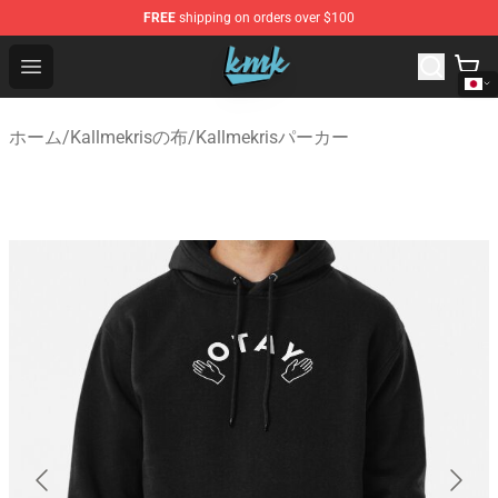
FREE
shipping on orders over $100
KallMeKris Store - Official KallMeKris Merchandise Shop
Open menu
ホーム
/
Kallmekrisの布
/
Kallmekrisパーカー