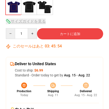
サイズガイドを見る
Quantity
カートに追加
このセールはあと
03
:
45
:
54
Deliver to United States
Cost to ship:
$6.99
Standard - Order today to get by
Aug. 15 - Aug. 22
Production
Shipping
Delivered
Today
Aug. 11
Aug. 15 - Aug. 22