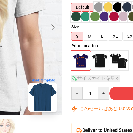
Default
Size
S
M
L
XL
2X
Print Location
サイズガイドを見る
blank template
Quantity
このセールはあと
00
:
25
Deliver to United States