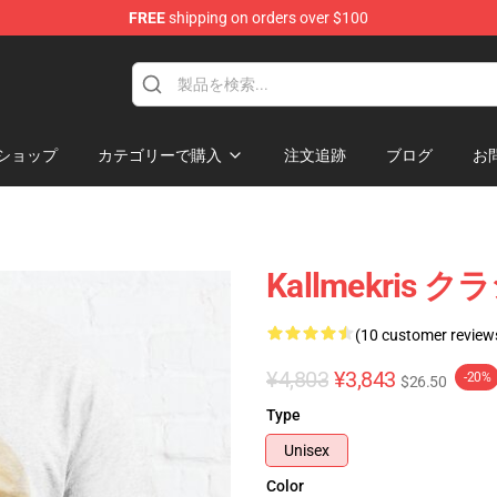
FREE
shipping on orders over $100
op
ショップ
カテゴリーで購入
注文追跡
ブログ
お
Kallmekris 
(10 customer review
¥4,803
¥3,843
-20%
$26.50
Type
Unisex
Color