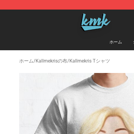
KallMeKris Store - Official KallMeKris Merchandise Sh
ホーム
ホーム
/
Kallmekrisの布
/
Kallmekris Tシャツ