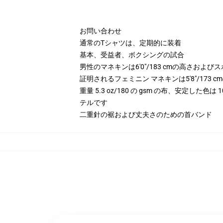
お問い合わせ
通常のTシャツは、定期的に装着
基本、受益者、ボクシングの試合
男性のマネキンは6'0"/183 cmの高さお
証明されるフェミニン マネキンは5'8"/173
重量 5.3 oz/180 の gsm の布、安定した色
テルです
二重針の裾および丈夫さのための首バンド