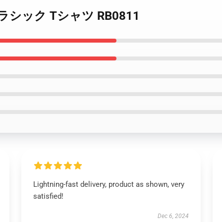
ris クラシック Tシャツ RB0811
Lightning-fast delivery, product as shown, very
satisfied!
Dec 6, 2024