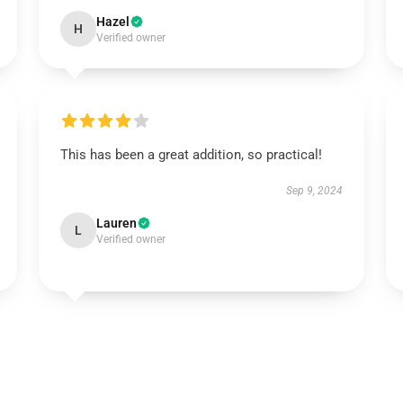
Hazel
H
Verified owner
This has been a great addition, so practical!
Sep 9, 2024
Lauren
L
Verified owner