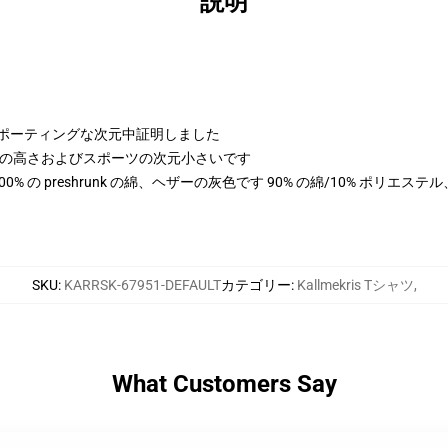
説明
よびスポーティングな次元中証明しました
 cmの高さおよびスポーツの次元小さいです
は 100% の preshrunk の綿、ヘザーの灰色です 90% の綿/10% ポリエ
SKU
:
KARRSK-67951-DEFAULT
カテゴリー
:
Kallmekris Tシャツ
,
What Customers Say