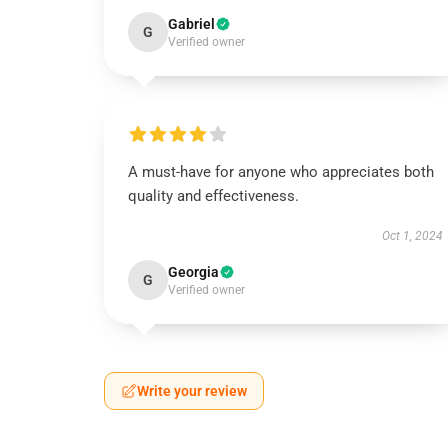
Gabriel
G
Verified owner
A must-have for anyone who appreciates both
quality and effectiveness.
Oct 1, 2024
Georgia
G
Verified owner
Write your review