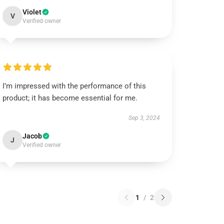
Violet
V
Verified owner
I’m impressed with the performance of this
product; it has become essential for me.
Sep 3, 2024
Jacob
J
Verified owner
1
/
2