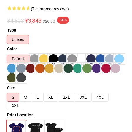
(7 customer reviews)
¥4,803
¥3,843
-20%
$26.50
Type
Unisex
Color
Default
Size
S
M
L
XL
2XL
3XL
4XL
5XL
Print Location