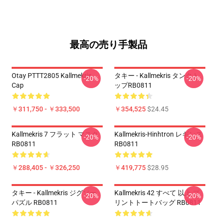
最高の売り手製品
Otay PTTT2805 Kallmekris
タキー - Kallmekris タンクト
-20%
-20%
Cap
ップRB0811
￥311,750 - ￥333,500
￥354,525
$24.45
Kallmekris 7 フラット マスク
Kallmekris-Hinhtron レギンス
-20%
-20%
RB0811
RB0811
￥288,405 - ￥326,250
￥419,775
$28.95
タキー - Kallmekris ジグソー
Kallmekris 42 すべて 以上 プ
-20%
-20%
パズル RB0811
リントトートバッグ RB0811