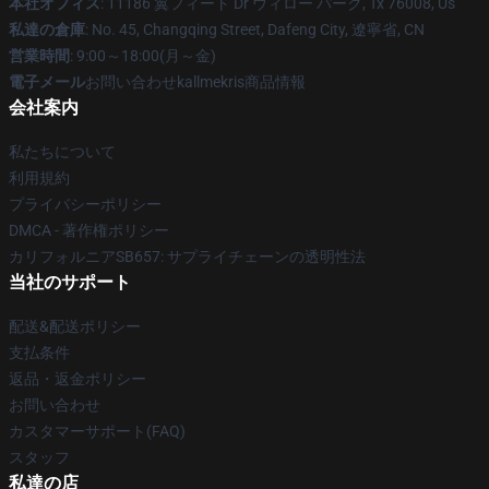
本社オフィス
: 11186 翼フィート Dr ウィロー パーク, Tx 76008, Us
私達の倉庫
: No. 45, Changqing Street, Dafeng City, 遼寧省, CN
営業時間
: 9:00～18:00(月～金)
電子メール
お問い合わせkallmekris商品情報
会社案内
私たちについて
利用規約
プライバシーポリシー
DMCA - 著作権ポリシー
カリフォルニアSB657: サプライチェーンの透明性法
当社のサポート
配送&配送ポリシー
支払条件
返品・返金ポリシー
お問い合わせ
カスタマーサポート(FAQ)
スタッフ
私達の店