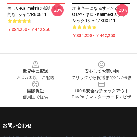
美しいKallmekrisの設計古典
オタキーになるすべての -
-20%
-20%
的なTシャツRB0811
OTAY - キロ - Kallmekris クラ
シックTシャツRB0811
￥384,250 - ￥442,250
￥384,250 - ￥442,250
Footer
世界中に配送
安心してお買い物
200カ国以上に配送
クリックから配送まで24/7保護
国際保証
100％安全なチェックアウト
使用国で提供
PayPal / マスターカード / ビザ
お問い合わせ