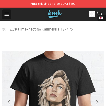
FREE
shipping on orders over $100
KallMeKris Store - Official KallMeKris Merchandise Shop
Open menu
ホーム
/
Kallmekrisの布
/
Kallmekris Tシャツ